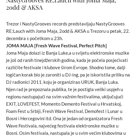
2odd & AKSA
Trezor i NastyGrooves records predstavljaju NastyGrooves
RE:Lauch with Joma Maja, 2odd & AKSA u Trezoru u petak, 22.
decembra s početkom u 23h.
JOMA MAJA [Fresh Wave Festival, Perfect Pitch]
Joma Maja dolazi iz Banja Luke,a u svijetu elektronske muzike
je još od ranih tinejdžerskih godina, kada je počela posjećivati
različite festivale i klubove širom Evrope. Shodno tome, dalji
logičan korak bio je zaroniti u DJ-ing, pa je iskoristila priliku na
DJ radionici 2011. koju je organizirao URUK, Banja Luka.
Njen rad je prepoznala publika, te je postigla veliki uspjeh u
regionu nastupajući na svim važnim festivalima, uključujući
EXIT, LOVEFEST, Momento Demento Festival u Hrvatskoj,
Foam Fest u Srbiji, Fresh Wave Festival, Demofest i Lunar u
Bosni i Hercegovini itd. Ona je jedan od organizatora Fresh
Wave Festivala, najvećeg festivala elektronske muzike u
Bosni. Osim festivala, nastupala je u svim većim klubovima u