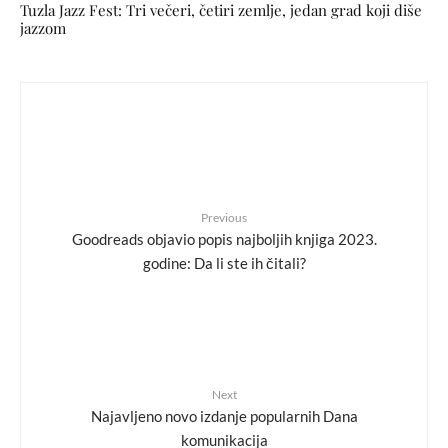
Tuzla Jazz Fest: Tri večeri, četiri zemlje, jedan grad koji diše
jazzom
Previous
Goodreads objavio popis najboljih knjiga 2023.
godine: Da li ste ih čitali?
Next
Najavljeno novo izdanje popularnih Dana
komunikacija