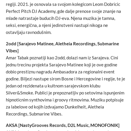
regiji. 2021. je osnovala sa svojom kolegicom Leom Dobricic
Perfect Pitch DJ Academy, gde dalje prenose svoje znanje na
mlade natrastaje buducih DJ-eva. Njena muzika je tamna,
seksi, energična, a njeni jedinstveni nastupi nikoga ne
ostavljaju ravnodušnim.
2odd [Sarajevo Matinee, Aletheia Recordings, Submarine
Vibes]
Amar Tabak poznatiji kao 2odd, dolazi nam iz Sarajeva. Cini
jednu trecinu projekta Sarajevo Matinee koji je ove godine
dobio prestiznu nagradu Ambasadora za regionalni event
godine. Biljezi nastupe sirom Bosne i Hercegovine i regije, te je
jedan od rezidenata u kultnom sarajevskom klubu
Silver&Smoke. Publici je prepoznatljiv po setovima ispunjenim
hipnoticnim synthovima i groovy ritmovima. Muziku potpisuje
za labelove od kojih izdvajamo Dunkelheit, Aletheia
Recordings, Submarine Vibes.
AKSA [NastyGrooves Records, D2L Music, MONOFONIK]