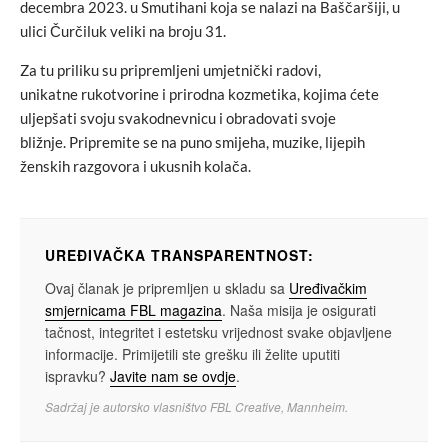
decembra 2023. u Smutihani koja se nalazi na Baščaršiji, u
ulici Čurčiluk veliki na broju 31.
Za tu priliku su pripremljeni umjetnički radovi,
unikatne rukotvorine i prirodna kozmetika, kojima ćete
uljepšati svoju svakodnevnicu i obradovati svoje
bližnje. Pripremite se na puno smijeha, muzike, lijepih
ženskih razgovora i ukusnih kolača.
UREĐIVAČKA TRANSPARENTNOST:
Ovaj članak je pripremljen u skladu sa
Uređivačkim
smjernicama FBL magazina
. Naša misija je osigurati
tačnost, integritet i estetsku vrijednost svake objavljene
informacije. Primijetili ste grešku ili želite uputiti
ispravku?
Javite nam se ovdje
.
Sadržaj je autorsko vlasništvo FBL Creative, Mannheim.