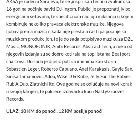
AKSA je rođen u Sarajevu, te se ,inspirisan techno zvukom, sa
16 godina počinje baviti DJ-ingom. Publici je prepoznatljiv po
energicnim setovima, te specifičnom načinju miksanja u kojem
kombinuje nekoliko pravaca elektronske muzike. Njegova
ljubav prema muzici nikada nije prestala rasti pa počinje sa
muzickom produkcijon, te je do sada potpisivao muziku za D2L
Music, MONOFONIK, Ambi Records, Abstract Tech, a neka od
njegovih izdanja su se dobro kotirala na top listama Beatport
chartova. Do sada je dijelio pult sa imenima kao što su
Sebastien Leger, Roberto Capuano, Axel Karakasis, Gayle San,
Sinisa Tamamovic, Adoo, Wise D & Kobe, Jelly For The Babies,
Rub A Dub, Zlatnichi itd. Ove godine se odlučuje na novi korak
u svojoj karijeri, te pokrece izdavacku kucu NastyGrooves
Records.
ULAZ: 10 KM do ponoći, 12 KM poslije ponoći