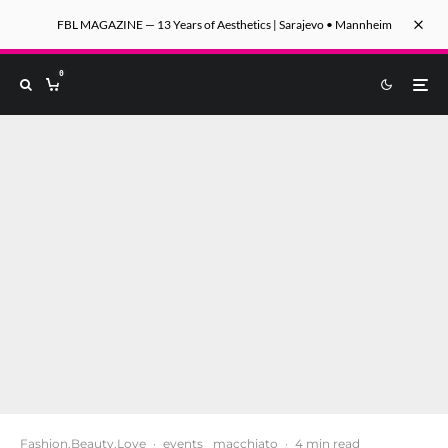
FBL MAGAZINE — 13 Years of Aesthetics | Sarajevo • Mannheim
0
Fashion.Beauty.Love
·
events
macchiato
·
4 min read