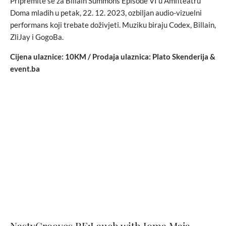
Pripremite se za Billain Summons Episode VI u Amfiteatru
Doma mladih u petak, 22. 12. 2023, ozbiljan audio-vizuelni
performans koji trebate doživjeti. Muziku biraju Codex, Billain,
ZliJay i GogoBa.
Cijena ulaznice: 10KM / Prodaja ulaznica: Plato Skenderija &
event.ba
NastyGrooves RE:Lauch with Joma Maja,