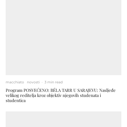
macchiato
novosti
·
3 min read
Program POSVEĆENO: BÉLA TARR U SARAJEVU: Nasljeđe
velikog reditelja kroz objektiv njegovih studenata i
studentica