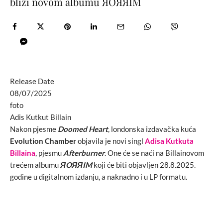
bliži novom albumu ЯOЯЯIM
Release Date
08/07/2025
foto
Adis Kutkut Billain
Nakon pjesme
Doomed Heart
, londonska izdavačka kuća
Evolution Chamber
objavila je novi singl
Adisa Kutkuta
Billaina
, pjesmu
Afterburner
. One će se naći na Billainovom
trećem albumu
ЯOЯЯIM
koji će biti objavljen 28.8.2025.
godine u digitalnom izdanju, a naknadno i u LP formatu.