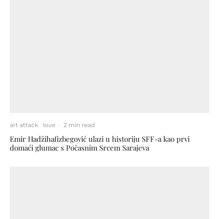
art attack
love
·
2 min read
Emir Hadžihafizbegović ulazi u historiju SFF-a kao prvi
domaći glumac s Počasnim Srcem Sarajeva