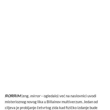
ЯOЯЯIM
(eng.
mirror
– ogledalo) već na naslovnici uvodi
misterioznog novog lika u Billainov multiverzum. Jedan od
ciljeva je probijanje četvrtog zida kad fizičko izdanje bude