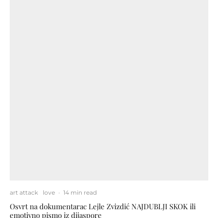
art attack
love
·
14 min read
Osvrt na dokumentarac Lejle Zvizdić NAJDUBLJI SKOK ili
emotivno pismo iz dijaspore