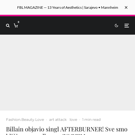
FBL MAGAZINE — 13 Years of Aesthetics | Sarajevo • Mannheim
0
Fashion.Beauty.Love
·
art attack
love
·
1 min read
Billain objavio singl AFTERBURNER! Sve smo