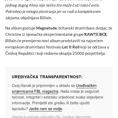
jednog dugog filma nije nešto što može čuti tako često.
Potrebno je mnogo planiranja jer se radi o kompleksnim
idejama,
objašnjava Billain.
Na album gostuje
Magnetude
, britanski drum’n’bass dvojac, te
Christine iz njemačke eksperimentalne grupe
RAWTEƎKꓘ
.
Billain će premijerno novi album predstaviti na najvećem
evropskom drum’n’bass festivalu
Let It Roll
koji se održava u
Češkoj Republici i koji redovno okuplja 25000 posjetitelja.
UREĐIVAČKA TRANSPARENTNOST:
Ovaj članak je pripremljen u skladu sa
Uređivačkim
smjernicama FBL magazina
. Naša misija je osigurati
tačnost, integritet i estetsku vrijednost svake objavljene
informacije. Primijetili ste grešku ili želite uputiti
ispravku?
Javite nam se ovdje
.
Sadržaj je autorsko vlasništvo FBL Creative, Mannheim.