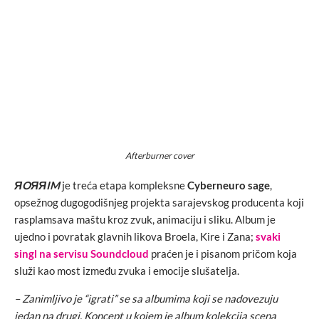
Afterburner
cover
ЯOЯЯIM
je treća etapa kompleksne
Cyberneuro sage
,
opsežnog dugogodišnjeg projekta sarajevskog producenta koji
rasplamsava maštu kroz zvuk, animaciju i sliku. Album je
ujedno i povratak glavnih likova Broela, Kire i Zana;
svaki
singl na servisu Soundcloud
praćen je i pisanom pričom koja
služi kao most između zvuka i emocije slušatelja.
– Zanimljivo je “igrati” se sa albumima koji se nadovezuju
jedan na drugi. Koncept u kojem je album kolekcija scena