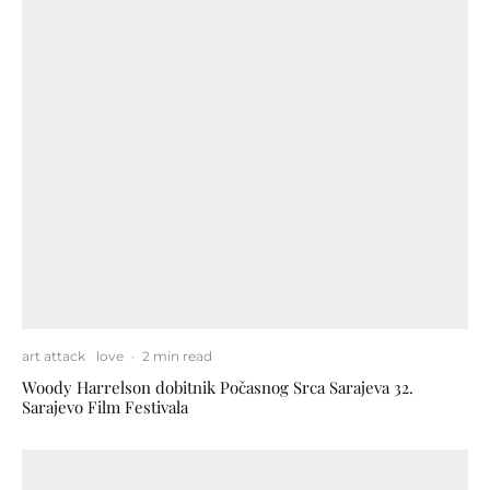
art attack
love
·
2 min read
Woody Harrelson dobitnik Počasnog Srca Sarajeva 32.
Sarajevo Film Festivala