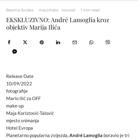
Besima Svraka
·
macchiato
novosti
·
1 min read
EKSKLUZIVNO: André Lamoglia kroz
objektiv Marija Ilića
Release Date
10/09/2022
fotografije
Mario Ilić za OFF
make-up
Maja Koristović-Talović
mjesto snimanja
Hotel Evropa
Planetarno popularna zvijezda,
André Lamoglia
boravio je tri