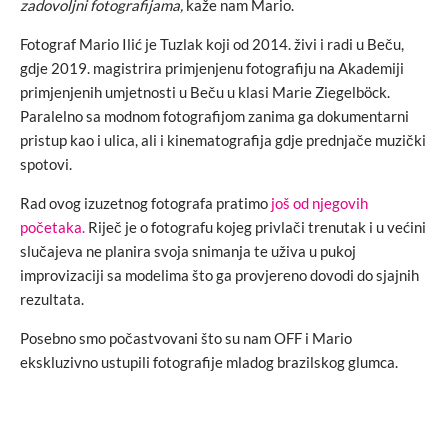
zadovoljni fotografijama,
kaže nam Mario.
Fotograf Mario Ilić je Tuzlak koji od 2014. živi i radi u Beču,
gdje 2019. magistrira primjenjenu fotografiju na Akademiji
primjenjenih umjetnosti u Beču u klasi Marie Ziegelböck.
Paralelno sa modnom fotografijom zanima ga dokumentarni
pristup kao i ulica, ali i kinematografija gdje prednjače muzički
spotovi.
Rad ovog izuzetnog fotografa pratimo
još od njegovih
početaka.
Riječ je o fotografu kojeg privlači trenutak i u većini
slučajeva ne planira svoja snimanja te uživa u pukoj
improvizaciji sa modelima što ga provjereno dovodi do sjajnih
rezultata.
Posebno smo počastvovani što su nam OFF i Mario
ekskluzivno ustupili fotografije mladog brazilskog glumca.