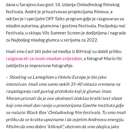
dana u Sarajevu kao gost 14. izdanja Omladinskog filmskog
festivala. André je prisustvovao projekcijama filmova, a
održan je i specijalni OFF Talks program gdje je razgovarao sa
mladim autorima, glumcima i gostima Festivala. Posljednju noć
Festivala, u sklopu Vils Summer Screen je dodijeljena i nagrada
za Najboljeg mladog glumca u serijama za 2022.
Imali smo čast biti jedni od medija iz BiH koji su dobili priliku
razgovarati sa ovom mladom zvijezdom,
a fotograf Mario Ilić
zabilježio je impresivne fotografije.
–
Shooting sa Lamogliom u Hotelu Europe je bio jako
intenzivan. Imali smo samo nekih 35-40 minuta vremena na
raspolaganju radi gustog protokola koji je glumac imao.
Moram priznati da je ove okolnosti olakšao kratki test shoot
koji smo imali dan ranije u prostorijama Goethe Instituta gdje
se nalazio ‘Black Box’ Omladinskog film festivala. Tu smo imali
priliku da se kratko upoznamo i da osjetim Andreovu energiju.
Mislim da smo dobro “kliknuli”, obzirom da smo obojica jako