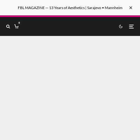
FBL MAGAZINE — 13 Years of Aesthetics | Sarajevo • Mannheim
0