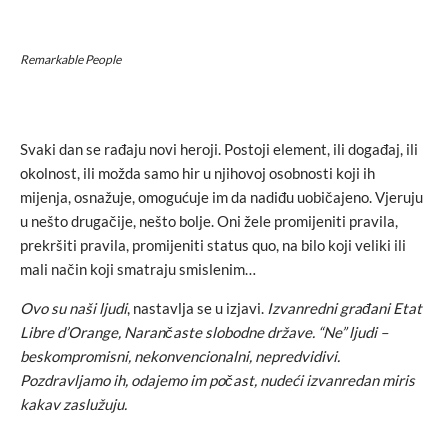
Remarkable People
Svaki dan se rađaju novi heroji. Postoji element, ili događaj, ili
okolnost, ili možda samo hir u njihovoj osobnosti koji ih
mijenja, osnažuje, omogućuje im da nadiđu uobičajeno. Vjeruju
u nešto drugačije, nešto bolje. Oni žele promijeniti pravila,
prekršiti pravila, promijeniti status quo, na bilo koji veliki ili
mali način koji smatraju smislenim…
Ovo su naši ljudi
, nastavlja se u izjavi.
Izvanredni građani Etat
Libre d’Orange, Narančaste slobodne države. “Ne” ljudi –
beskompromisni, nekonvencionalni, nepredvidivi.
Pozdravljamo ih, odajemo im počast, nudeći izvanredan miris
kakav zaslužuju.