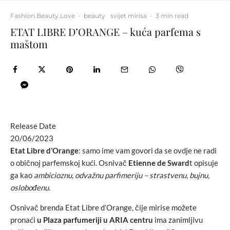
Fashion.Beauty.Love
·
beauty
svijet mirisa
·
3 min read
ETAT LIBRE D’ORANGE – kuća parfema s
maštom
Release Date
20/06/2023
Etat Libre d’Orange
: samo ime vam govori da se ovdje ne radi
o običnoj parfemskoj kući. Osnivač
Etienne de Sward
t opisuje
ga kao
ambicioznu, odvažnu parfimeriju – strastvenu, bujnu,
oslobođenu.
Osnivač brenda Etat Libre d’Orange, čije mirise možete
pronaći
u Plaza parfumeriji u ARIA centru
ima zanimljivu