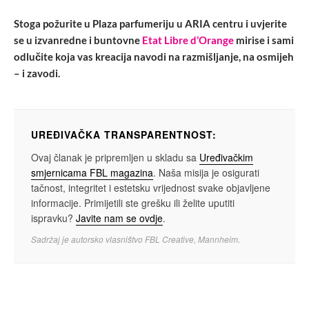
Stoga požurite u Plaza parfumeriju u ARIA centru i uvjerite
se u izvanredne i buntovne
Etat Libre d’Orange
mirise i sami
odlučite koja vas kreacija navodi na razmišljanje, na osmijeh
– i zavodi.
UREĐIVAČKA TRANSPARENTNOST:
Ovaj članak je pripremljen u skladu sa
Uređivačkim
smjernicama FBL magazina
. Naša misija je osigurati
tačnost, integritet i estetsku vrijednost svake objavljene
informacije. Primijetili ste grešku ili želite uputiti
ispravku?
Javite nam se ovdje
.
Sadržaj je autorsko vlasništvo FBL Creative, Mannheim.