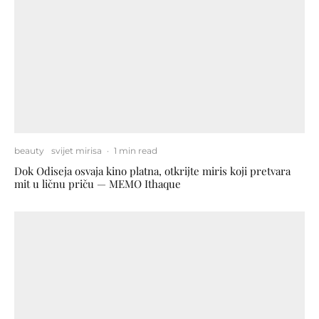
beauty
svijet mirisa
·
1 min read
Dok Odiseja osvaja kino platna, otkrijte miris koji pretvara
mit u ličnu priču — MEMO Ithaque