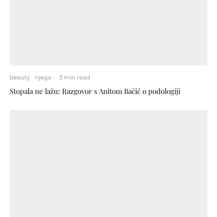
beauty
njega
·
3 min read
Stopala ne lažu: Razgovor s Anitom Bačić o podologiji