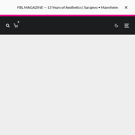
FBL MAGAZINE — 13 Years of Aesthetics | Sarajevo • Mannheim
0