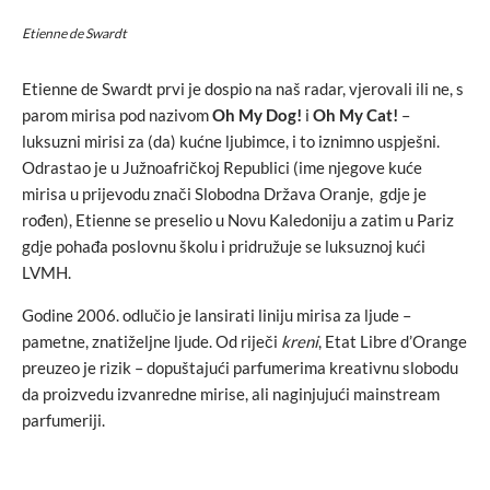
Etienne de Swardt
Etienne de Swardt prvi je dospio na naš radar, vjerovali ili ne, s
parom mirisa pod nazivom
Oh My Dog!
i
Oh My Cat!
–
luksuzni mirisi za (da) kućne ljubimce, i to iznimno uspješni.
Odrastao je u Južnoafričkoj Republici (ime njegove kuće
mirisa u prijevodu znači
Slobodna Država Oranje,
gdje je
rođen), Etienne se preselio u Novu Kaledoniju a zatim u Pariz
gdje pohađa poslovnu školu i pridružuje se luksuznoj kući
LVMH.
Godine 2006. odlučio je lansirati liniju mirisa za ljude –
pametne, znatiželjne ljude. Od riječi
kreni
, Etat Libre d’Orange
preuzeo je rizik – dopuštajući parfumerima kreativnu slobodu
da proizvedu izvanredne mirise, ali naginjujući mainstream
parfumeriji.