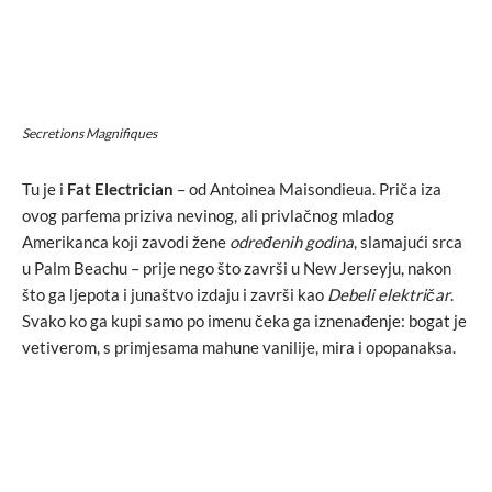
Secretions Magnifiques
Tu je i
Fat Electrician
– od Antoinea Maisondieua. Priča iza
ovog parfema priziva nevinog, ali privlačnog mladog
Amerikanca koji zavodi žene
određenih godina
, slamajući srca
u Palm Beachu – prije nego što završi u New Jerseyju, nakon
što ga ljepota i junaštvo izdaju i završi kao
Debeli električar
.
Svako ko ga kupi samo po imenu čeka ga iznenađenje: bogat je
vetiverom, s primjesama mahune vanilije, mira i opopanaksa.