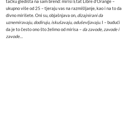
tačku gledišta na sam brend: mirisi Etat Libre d’Orange –
ukupno više od 25 – tjeraju vas na razmišljanje, kao i na to da
divno mirišete. Oni su, objašnjava on,
dizajnirani da
uznemiravaju, dodiruju, iskušavaju, oduševljavaju.
I – budući
da je to često ono što želimo od mirisa –
da zavode, zavode i
zavode…