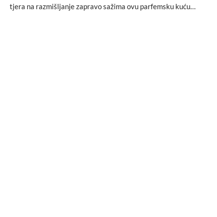
tjera na razmišljanje zapravo sažima ovu parfemsku kuću…