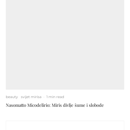
beauty
svijet mirisa
·
1 min read
Nasomatto Micodelirio: Miris divlje šume i slobode