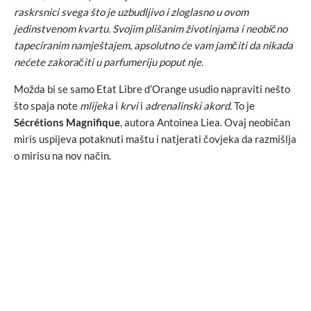
raskrsnici svega što je uzbudljivo i zloglasno u ovom
jedinstvenom kvartu. Svojim plišanim životinjama i neobično
tapeciranim namještajem, apsolutno će vam jamčiti da nikada
nećete zakoračiti u parfumeriju poput nje.
Možda bi se samo Etat Libre d’Orange usudio napraviti nešto
što spaja note
mlijeka
i
krvi
i
adrenalinski akord
. To je
Sécrétions Magnifique
, autora Antoinea Liea. Ovaj neobičan
miris uspijeva potaknuti maštu i natjerati čovjeka da razmišlja
o mirisu na nov način.