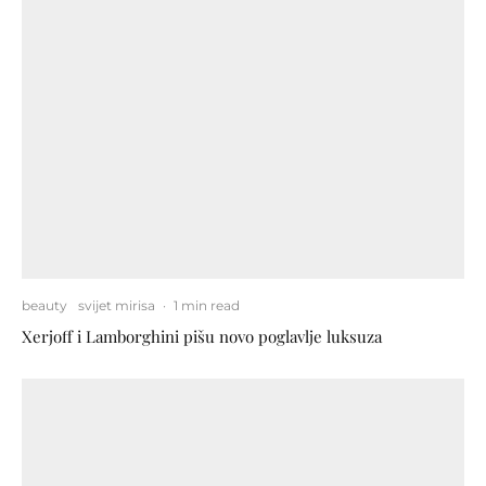
beauty
svijet mirisa
·
1 min read
Xerjoff i Lamborghini pišu novo poglavlje luksuza