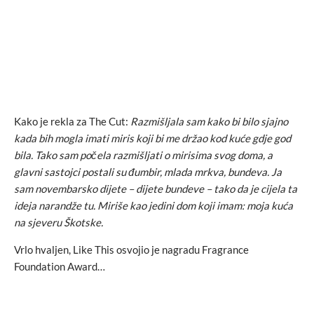
Kako je rekla za The Cut:
Razmišljala sam kako bi bilo sjajno
kada bih mogla imati miris koji bi me držao kod kuće gdje god
bila. Tako sam počela razmišljati o mirisima svog doma, a
glavni sastojci postali su đumbir, mlada mrkva, bundeva. Ja
sam novembarsko dijete – dijete bundeve – tako da je cijela ta
ideja narandže tu. Miriše kao jedini dom koji imam: moja kuća
na sjeveru Škotske.
Vrlo hvaljen, Like This osvojio je nagradu Fragrance
Foundation Award…