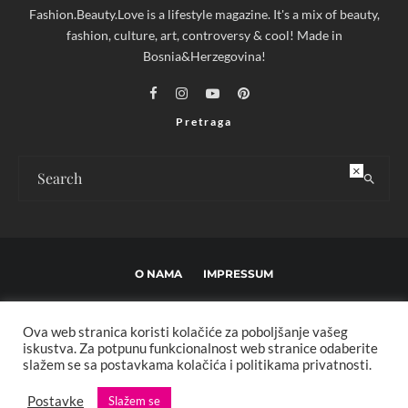
Fashion.Beauty.Love is a lifestyle magazine. It's a mix of beauty,
fashion, culture, art, controversy & cool! Made in
Bosnia&Herzegovina!
Pretraga
×
O NAMA
IMPRESSUM
USLOVI KORIŠTENJA I UREĐIVAČKE SMJERNICE
Ova web stranica koristi kolačiće za poboljšanje vašeg
POLITIKA PRIVATNOSTI
MARKETING
KONTAKT
iskustva. Za potpunu funkcionalnost web stranice odaberite
slažem se sa postavkama kolačića i politikama privatnosti.
Copyright © 2013 - 2025 FBL creative. Sva prava zadržana. Developed by:
Postavke
Slažem se