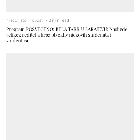
macchiato
novosti
·
3 min read
Program POSVEĆENO: BÉLA TARR U SARAJEVU: Nasljeđe
velikog reditelja kroz objektiv njegovih studenata i
studentica