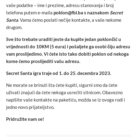
vaše podatke – ime i prezime, adresu stanovanja i broj
telefona putem e-maila
poklon@fbl.ba s naznakom
Secret
Santa
. Vama ćemo poslati nečije kontakte, a vaše nekome
drugom.
Sve što trebate uraditi jeste da kupite jedan poklončić u
vrijednosti do 10KM (5 eura) i pošaljete ga osobi čiju adresu
vam proslijedimo. Vi ćete isto tako dobiti poklon od nekoga
kome ćemo proslijediti vašu adresu.
Secret Santa igra traje od 1. do 25. decembra 2023.
Ne morate se brinuti šta ćete kupiti, sigurni smo da ćete
uživati znajući da ćete nekoga usrećiti sitnicom. Obavezno
napišite vaše kontakte na paketiću, možda se iz ovoga rodi i
jedno novo prijateljstvo.
Pridružite nam se!