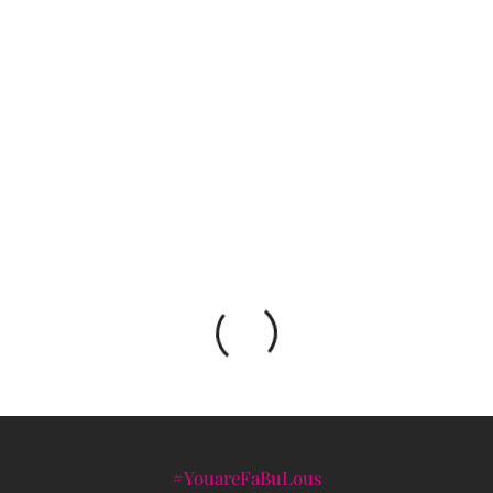
Angelina Jolie novo je zaštitno lice Tom Ford
linije ruževa
U programu Venecijanskog filmskog festivala
prikazana serija ZNAM KAKO DIŠEŠ
#YouareFaBuLous