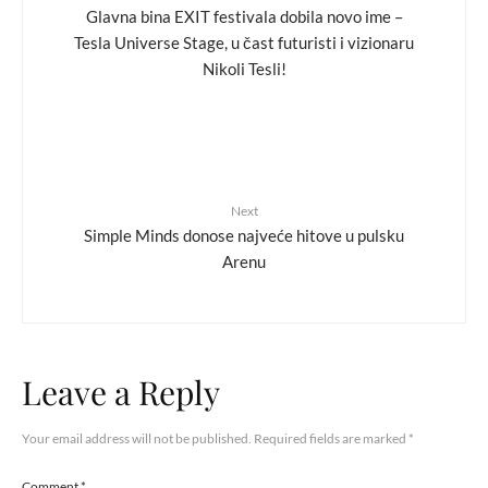
Glavna bina EXIT festivala dobila novo ime –
Tesla Universe Stage, u čast futuristi i vizionaru
Nikoli Tesli!
Next
Simple Minds donose najveće hitove u pulsku
Arenu
Leave a Reply
Your email address will not be published.
Required fields are marked
*
Comment
*