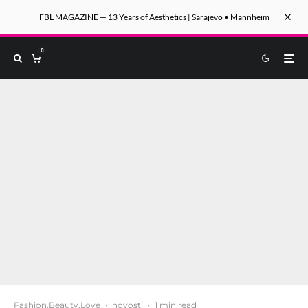
FBL MAGAZINE — 13 Years of Aesthetics | Sarajevo • Mannheim
0
Fashion.Beauty.Love
·
novosti
·
1 min read