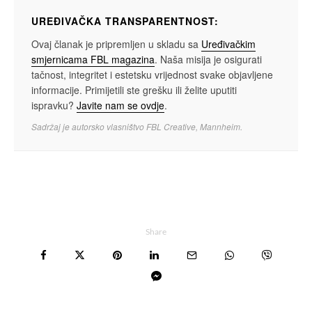
UREĐIVAČKA TRANSPARENTNOST:
Ovaj članak je pripremljen u skladu sa
Uređivačkim
smjernicama FBL magazina
. Naša misija je osigurati
tačnost, integritet i estetsku vrijednost svake objavljene
informacije. Primijetili ste grešku ili želite uputiti
ispravku?
Javite nam se ovdje
.
Sadržaj je autorsko vlasništvo FBL Creative, Mannheim.
Share