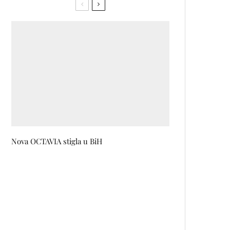
Nova OCTAVIA stigla u BiH
Predstava
JEDVANOSIMSOBOAKALOMISTOBO
ponovo na sceni SARTRa
Nova definicija elegancije: Kaftan
studio predstavlja lookbook za