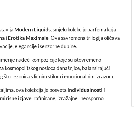
tavlja
Modern Liquids
, smjelu kolekciju parfema koja
ina
i
Erotika Maximale
. Ova savremena trilogija oličava
vacije, elegancije i senzorne dubine.
imerije nudeći kompozicije koje su istovremeno
n za kosmopolitskog nosioca današnjice, balansirajući
 što rezonira s ličnim stilom i emocionalnim izrazom.
ljima, ova kolekcija je posveta
individualnosti i
mirisne izjave
: rafinirane, izražajne i neosporno