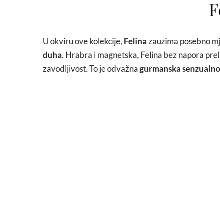
F
U okviru ove kolekcije,
Felina
zauzima posebno mjes
duha
. Hrabra i magnetska, Felina bez napora prel
zavodljivost. To je odvažna
gurmanska senzualno