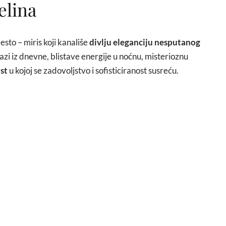
elina
to – miris koji kanališe
divlju eleganciju nesputanog
azi iz dnevne, blistave energije u noćnu, misterioznu
st
u kojoj se zadovoljstvo i sofisticiranost susreću.