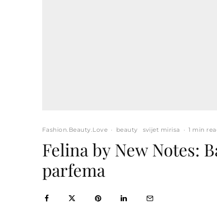
Fashion.Beauty.Love
·
beauty
svijet mirisa
·
1 min re
Felina by New Notes: B
parfema