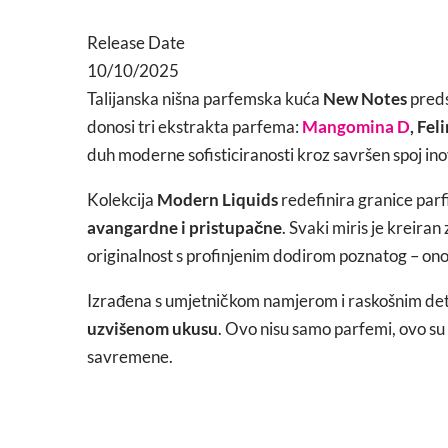
Release Date
10/10/2025
Talijanska nišna parfemska kuća
New Notes
preds
donosi tri ekstrakta parfema:
Mangomina D
, Fel
duh moderne sofisticiranosti kroz savršen spoj ino
Kolekcija
Modern Liquids
redefinira granice parf
avangardne i pristupačne
. Svaki miris je kreira
originalnost s profinjenim dodirom poznatog – onog
Izrađena s umjetničkom namjerom i raskošnim deta
uzvišenom ukusu
. Ovo nisu samo parfemi, ovo su
savremene.