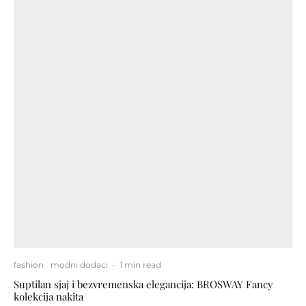
fashion
modni dodaci
·
1 min read
Suptilan sjaj i bezvremenska elegancija: BROSWAY Fancy
kolekcija nakita