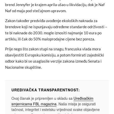
brend Jennyfer je krajem aprila ušao u likvidaciju, dok je Naf
Naf od maja pod stečajnom upravom.
Zakon također predviđa uvođenje ekoloških naknada za
brendove koji ne ispunjavaju određene standarde održivosti –
te bi naknade do 2030. mogle iznositi najmanje 10 eura po
artiklu, ili čak do 50% maloprodajne cijene bez poreza.
Prije nego što zakon stupi na snagu, francuska vlada mora
obavijestiti Evropsku komisiju, a potom formirati zajednički
odbor kako bi se usaglasile verzije zakona između Senata i
Nacionalne skupštine.
UREĐIVAČKA TRANSPARENTNOST:
Ovaj članak je pripremljen u skladu sa
Uređivačkim
smjernicama FBL magazina
. Naša misija je osigurati
tačnost, integritet i estetsku vrijednost svake objavljene