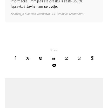
informacije. Primijetili ste grešku ili želite uputiti
ispravku?
Javite nam se ovdje
.
Sadržaj je autorsko vlasništvo FBL Creative, Mannheim.
Share