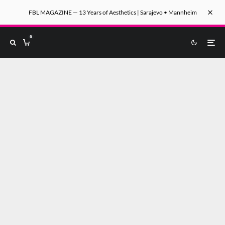
FBL MAGAZINE — 13 Years of Aesthetics | Sarajevo • Mannheim
0