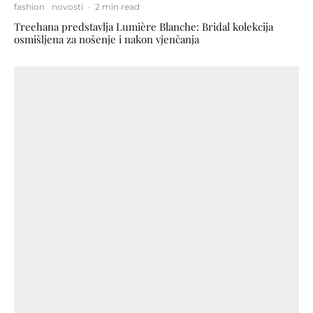
fashion
novosti
·
2 min read
Treehana predstavlja Lumière Blanche: Bridal kolekcija
osmišljena za nošenje i nakon vjenčanja