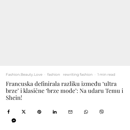
Fashion.Beauty.Love
·
fashion
rewriting fashion
·
1 min read
Francuska definirala razliku između ‘ultra
brze’ i klasične ‘brze mode’: Na udaru Temu i
Shein!