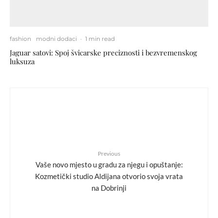
fashion
modni dodaci
·
1 min read
Jaguar satovi: Spoj švicarske preciznosti i bezvremenskog
luksuza
Previous
Vaše novo mjesto u gradu za njegu i opuštanje:
Kozmetički studio Aldijana otvorio svoja vrata
na Dobrinji