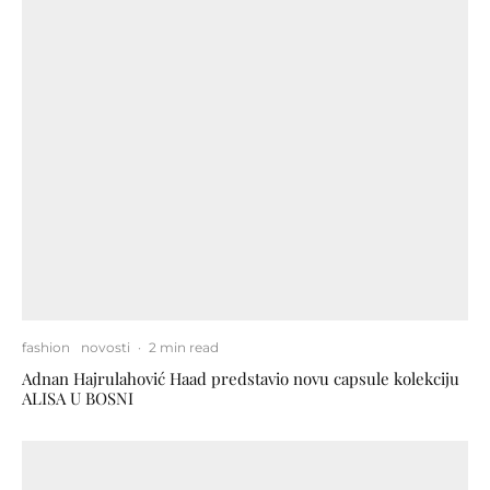
fashion
novosti
·
2 min read
Adnan Hajrulahović Haad predstavio novu capsule kolekciju
ALISA U BOSNI