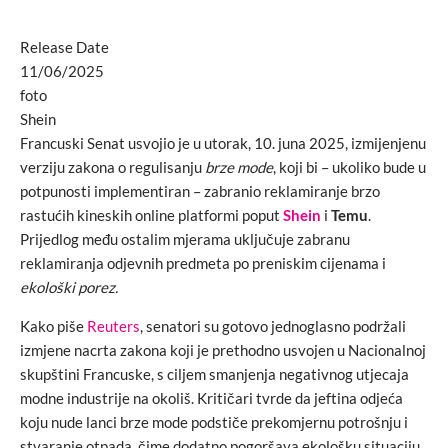
Release Date
11/06/2025
foto
Shein
Francuski Senat usvojio je u utorak, 10. juna 2025, izmijenjenu
verziju zakona o regulisanju
brze mode
, koji bi – ukoliko bude u
potpunosti implementiran – zabranio reklamiranje brzo
rastućih kineskih online platformi poput
Shein
i
Temu
.
Prijedlog među ostalim mjerama uključuje zabranu
reklamiranja odjevnih predmeta po preniskim cijenama i
ekološki porez.
Kako piše
Reuters
, senatori su gotovo jednoglasno podržali
izmjene nacrta zakona koji je prethodno usvojen u Nacionalnoj
skupštini Francuske, s ciljem smanjenja negativnog utjecaja
modne industrije na okoliš. Kritičari tvrde da jeftina odjeća
koju nude lanci brze mode podstiče prekomjernu potrošnju i
stvaranje otpada, čime dodatno pogoršava ekološku situaciju.