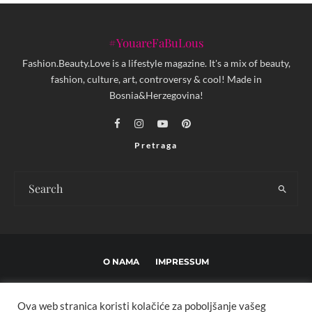
#YouareFaBuLous
Fashion.Beauty.Love is a lifestyle magazine. It's a mix of beauty,
fashion, culture, art, controversy & cool! Made in
Bosnia&Herzegovina!
Pretraga
O NAMA
IMPRESSUM
USLOVI KORIŠTENJA I UREĐIVAČKE SMJERNICE
Ova web stranica koristi kolačiće za poboljšanje vašeg