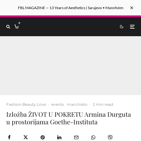
FBL MAGAZINE — 13 Years of Aesthetics | Sarajevo • Mannheim
0
Fashion.Beauty.Love
·
events
macchiato
·
2 min read
Izložba ŽIVOT U POKRETU Armina Durguta
u prostorijama Goethe-Instituta