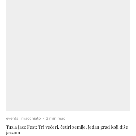
events
macchiato
·
2 min read
Tuzla Jazz Fest: Tri večeri, četiri zemlje, jedan grad koji diše
jazzom