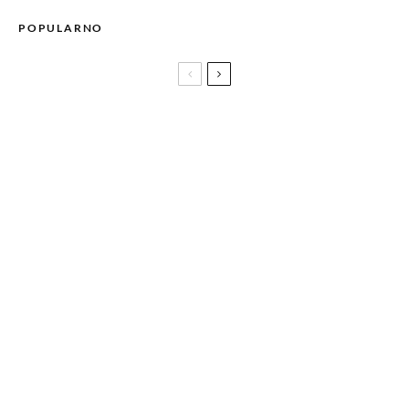
POPULARNO
Balkan Pank: Jugoslovenski pankeri kroz objektiv fotografa
JOŽE SUHADOLNIKA