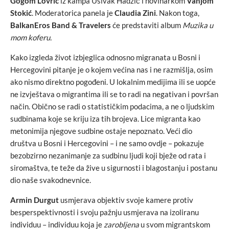
Gogom Lovrić
iz kampa Ušivak Hadžič i novinarkom
Vanjom
Stokić
. Moderatorica panela je
Claudia Zini
. Nakon toga,
BalkanEros Band & Travelers
će predstaviti album
Muzika u
mom koferu.
Kako izgleda život izbjeglica odnosno migranata u Bosni i
Hercegovini pitanje je o kojem većina nas i ne razmišlja, osim
ako nismo direktno pogođeni. U lokalnim medijima ili se uopće
ne izvještava o migrantima ili se to radi na negativan i površan
način. Obično se radi o statističkim podacima, a ne o ljudskim
sudbinama koje se kriju iza tih brojeva. Lice migranta kao
metonimija njegove sudbine ostaje nepoznato. Veći dio
društva u Bosni i Hercegovini – i ne samo ovdje – pokazuje
bezobzirno nezanimanje za sudbinu ljudi koji bježe od rata i
siromaštva, te teže da žive u sigurnosti i blagostanju i postanu
dio naše svakodnevnice.
Armin Durgut
usmjerava objektiv svoje kamere protiv
besperspektivnosti i svoju pažnju usmjerava na izoliranu
individuu – individuu koja je
zarobljena
u svom migrantskom