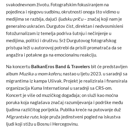
svakodnevnom životu. Fotografskim fokusiranjem na
pojedinca i njegovu sudbinu, okrutnosti onoga što vidimo u
medijima se razbija, dajući
ljudsku priču
– značaj koji nam je
generalno uskraćen. Durgutov čist, direktan i nedvosmisleni
fotožurnalizam iz temelja podriva šutnju i nečinjenje u
medijima, politici i društvu. Srž Durgutovog fotografskog
pristupa leži u autorovoj potrebi da prisili promatrača da se
angažira i potakne ga na emocionalnu reakciju.
Na koncertu
BalkanEros Band & Travelers
bit će predstavljen
album
Muzika u mom koferu,
nastao u ljetu 2023. u saradnji sa
migrantima iz kampa Ušivak. Projekt je realizirala i finansirala
organizacija Kuma International u saradnji sa CRS-om.
Koncert je više od muzičkog događaja; on služi kao moćna
poruka koja naglašava značaj razumijevanja i podrške među
ljudima različitog porijekla. Publika kreće na putovanje duž
Migrantske rute,
koje pruža jedinstveni pogled na iskustva
ljudi koji stižu u Bosnu i Hercegovinu.