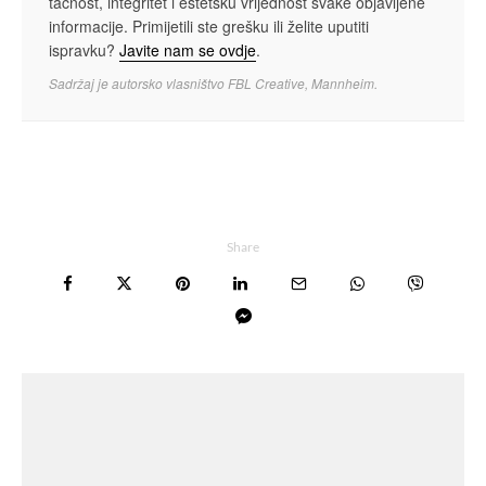
tačnost, integritet i estetsku vrijednost svake objavljene
informacije. Primijetili ste grešku ili želite uputiti
ispravku?
Javite nam se ovdje
.
Sadržaj je autorsko vlasništvo FBL Creative, Mannheim.
Share