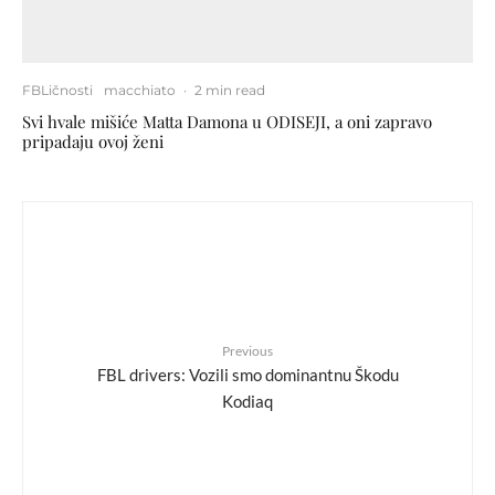
FBLičnosti
macchiato
·
2 min read
Svi hvale mišiće Matta Damona u ODISEJI, a oni zapravo
pripadaju ovoj ženi
Previous
FBL drivers: Vozili smo dominantnu Škodu
Kodiaq