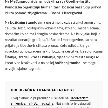
Na Međunarodni dana ljudskih prava Goethe-Institu i
Pomozi.ba organizuju
humanitarni božićni bazar
, čiji prihod
idu za
pomoć izbjeglicama u Bosni i Hercegovini
.
Na
božićnim štandovima
gosti mogu uživati u kuhanom vinu,
čaju za Božić, roštiljskim kobasicama, stolenu, medenjacima,
domaćim kolačima i drugim poslasticama. Na
buvljaku
koji je
rezultat donacija građana/ki Bosne i Hercegovine, parnera i
prijatelja Goethe-Instituta pronaći ćete odjeću, knjige,
igračke, ručno izrađeni nakit i božićne čestitke. U radionicama
čitanja, izrade ukrasa i kuhanja
,
djeca
svih uzrasta mogu se
kreativno izražavati, a na našoj
božićnoj tomboli
se mogu
osvojiti sjajne nagrade.
UREĐIVAČKA TRANSPARENTNOST:
Ovaj članak je pripremljen u skladu sa
Uređivačkim
smjernicama FBL magazina
. Naša misija je osigurati