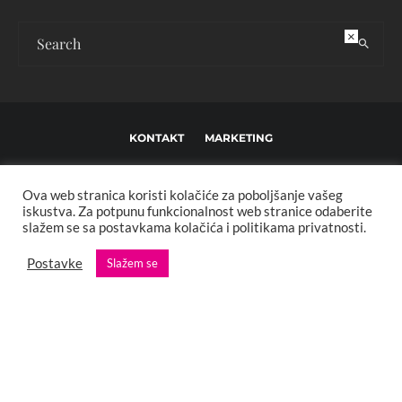
×
KONTAKT
MARKETING
USLOVI KORIŠTENJA I UREĐIVAČKE SMJERNICE
Ova web stranica koristi kolačiće za poboljšanje vašeg
IMPRESSUM
O NAMA
iskustva. Za potpunu funkcionalnost web stranice odaberite
slažem se sa postavkama kolačića i politikama privatnosti.
Copyright © 2013 - 2025 FBL creative. Sva prava zadržana. Developed by:
Postavke
Slažem se
XStreamThemes