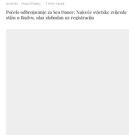
events
macchiato
·
1 min read
Počelo odbrojavanje za Sea Dance: Najveće svjetske zvijezde
stižu u Budvu, ulaz slobodan uz registraciju