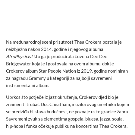
Na međunarodnoj sceni prisutnost Thea Crokera postala je
neizbježna nakon 2014. godine i njegovog albuma
AfroPhysicist
što ga je producirala čuvena Dee Dee
Bridgewater koja je i gostovala na ovom albumu, dok je
Crokerov album Star People Nation iz 2019. godine nominiran
za nagradu Grammy u kategoriji za najbolji savremeni
instrumentalni album.
Uprkos što potječe iz jazz okruženja, Crokerov djed bio je
znameniti trubač Doc Cheatham, muzika ovog umetnika kojem
se predviđa blistava budućnost, ne poznaje uske granice žanra.
Savremeni zvuk sa elementima gospela, bluesa, jazza, soula,
hip-hopa i funka očekuje publiku na koncertima Thea Crokera.