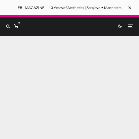
FBL MAGAZINE — 13 Years of Aesthetics | Sarajevo • Mannheim
0