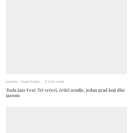
events
macchiato
·
2 min read
Tuzla Jazz Fest: Tri večeri, četiri zemlje, jedan grad koji diše
jazzom