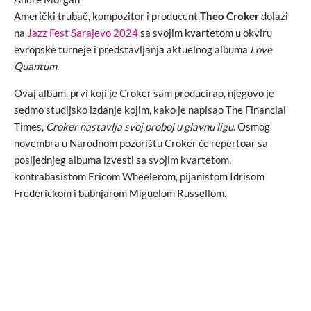
Američki trubač, kompozitor i producent
Theo Croker
dolazi
na
Jazz Fest Sarajevo 2024
sa svojim kvartetom u okviru
evropske turneje i predstavljanja aktuelnog albuma
Love
Quantum
.
Ovaj album, prvi koji je Croker sam producirao, njegovo je
sedmo studijsko izdanje kojim, kako je napisao The Financial
Times,
Croker nastavlja svoj proboj u glavnu ligu
. Osmog
novembra u Narodnom pozorištu Croker će repertoar sa
posljednjeg albuma izvesti sa svojim kvartetom,
kontrabasistom Ericom Wheelerom, pijanistom Idrisom
Frederickom i bubnjarom Miguelom Russellom.