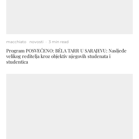
macchiato
novosti
·
3 min read
Program POSVEĆENO: BÉLA TARR U SARAJEVU: Nasljeđe
velikog reditelja kroz objektiv njegovih studenata i
studentica