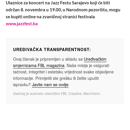
Ulaznice za koncert na Jazz Festu Sarajevo koji će biti
održan 8. novembra u 19.00, u Narodnom pozorištu, mogu
se kupiti online na zvaničnoj stranici festivala
www.jazzfest.ba
UREĐIVAČKA TRANSPARENTNOST:
Ovaj članak je pripremljen u skladu sa
Uređivačkim
smjernicama FBL magazina
. Naša misija je osigurati
tačnost, integritet i estetsku vrijednost svake objavljene
informacije. Primijetili ste grešku ili želite uputiti
ispravku?
Javite nam se ovdje
.
Sadržaj je autorsko vlasništvo FBL Creative, Mannheim.