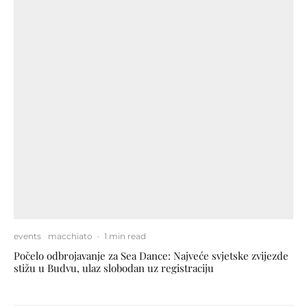
events
macchiato
·
1 min read
Počelo odbrojavanje za Sea Dance: Najveće svjetske zvijezde
stižu u Budvu, ulaz slobodan uz registraciju