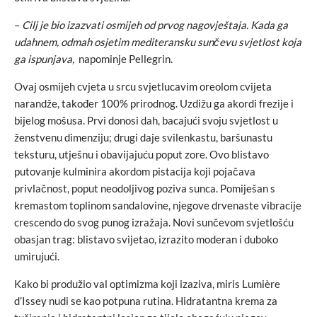
–
Cilj je bio izazvati osmijeh od prvog nagovještaja. Kada ga
udahnem, odmah osjetim mediteransku sunčevu svjetlost koja
ga ispunjava,
napominje Pellegrin.
Ovaj osmijeh cvjeta u srcu svjetlucavim oreolom cvijeta
narandže, također 100% prirodnog. Uzdižu ga akordi frezije i
bijelog mošusa. Prvi donosi dah, bacajući svoju svjetlost u
ženstvenu dimenziju; drugi daje svilenkastu, baršunastu
teksturu, utješnu i obavijajuću poput zore. Ovo blistavo
putovanje kulminira akordom pistacija koji pojačava
privlačnost, poput neodoljivog poziva sunca. Pomiješan s
kremastom toplinom sandalovine, njegove drvenaste vibracije
crescendo do svog punog izražaja. Novi sunčevom svjetlošću
obasjan trag: blistavo svijetao, izrazito moderan i duboko
umirujući.
Kako bi produžio val optimizma koji izaziva, miris Lumière
d’Issey nudi se kao potpuna rutina. Hidratantna krema za