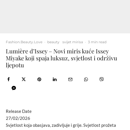
Fashion.Beauty.Love
·
beauty
svijet mirisa
·
3 min read
Lumière d’Issey – Novi miris kuće Issey
Miyake koji spaja luksuz, svjetlost i održivu
ljepotu
Release Date
27/02/2026
Svjetlost koja obasjava, zadivljuje i grije. Svjetlost prožeta