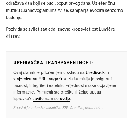
odražava dan koji se budi, poput prvog daha. Uz eteričnu
muziku Clannovog albuma Arise, kampanja evocira senzorno
buđenje.
Poziv da se svijet sagleda iznova: kroz svjetlost Lumière
d’Issey.
UREĐIVAČKA TRANSPARENTNOST:
Ovaj članak je pripremljen u skladu sa
Uređivačkim
smjernicama FBL magazina
. Naša misija je osigurati
tačnost, integritet i estetsku vrijednost svake objavljene
informacije. Primijetili ste grešku ili želite uputiti
ispravku?
Javite nam se ovdje
.
Sadržaj je autorsko vlasništvo FBL Creative, Mannheim.