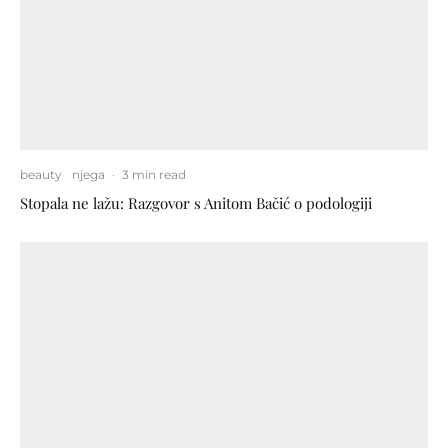
beauty
njega
·
3 min read
Stopala ne lažu: Razgovor s Anitom Bačić o podologiji