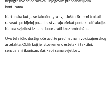
nepogrešivo se odražava u njegovim prepoznatljivim
konturama.
Kartonska kutija se također igra svjetlošću. Srebrni trokuti
razasuti po bijeloj pozadini stvaraju efekat poetske difrakcije.
Kao da svjetlost iz same boce zrači kroz ambalažu…
Ovo tehničko dostignuće uzdiže predmet na nivo dizajnerskog
artefakta. Oblik koji je istovremeno estetski i taktilni,
senzualan i ikoničan. Baš kao i sama svjetlost.