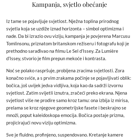
Kampanja, svjetlo obećanje
Iz tame se pojavljuje svjetlost. Nježna toplina prirodnog
svjetla koja se uzdiže iznad horizonta – simbol optimizma i
nade. Da bi izrazio ovu viziju, kampanja je povjerena Marcusu
Tomlinsonu, priznatom britanskom režiseru i fotografu koji je
prethodno sarađivao na filmu Le Sel d’Issey. Za Lumière
d’Issey, stvorio je film prepun mekoće i kontrasta.
Noć se polako raspršuje, probijena zracima svjetlosti. Zora
konačno sviće, a s prvim zrakama počinje se pojavljivati ​​oblik:
bočica, još uvijek jedva vidljiva, koja kao da sadrži izvornu
svjetlost. Zatim svijetli iznutra, zračeći preko ekrana. Njena
svjetlost više ne prodire samo kroz tamu: ona izbija iz mirisa,
prelama se kroz njegove geometrijske fasete i beskrajno se
množi, poput kaleidoskopa emocija. Bočica postaje prizma,
projicirajući novu viziju optimizma.
Sve je fluidno, profinjeno, suspendovano. Kretanje kamere