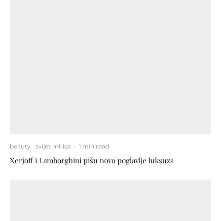
beauty
svijet mirisa
·
1 min read
Xerjoff i Lamborghini pišu novo poglavlje luksuza