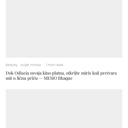
beauty
svijet mirisa
·
1 min read
Dok Odiseja osvaja kino platna, otkrijte miris koji pretvara
mit u ličnu priču — MEMO Ithaque