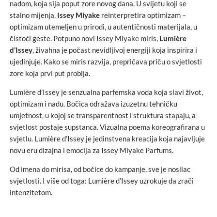
nadom, koja sija poput zore novog dana. U svijetu koji se
stalno mijenja,
Issey Miyake
reinterpretira optimizam –
optimizam utemeljen u prirodi, u autentičnosti materijala, u
čistoći geste. Potpuno novi Issey Miyake miris,
Lumière
d’Issey
, živahna je počast nevidljivoj energiji koja inspirira i
ujedinjuje. Kako se miris razvija, prepričava priču o svjetlosti
zore koja prvi put probija.
Lumière d’Issey je senzualna parfemska voda koja slavi život,
optimizam i nadu. Bočica odražava izuzetnu tehničku
umjetnost, u kojoj se transparentnost i struktura stapaju, a
svjetlost postaje supstanca. Vizualna poema koreografirana u
svjetlu. Lumière d’Issey je jedinstvena kreacija koja najavljuje
novu eru dizajna i emocija za Issey Miyake Parfums.
Od imena do mirisa, od bočice do kampanje, sve je nosilac
svjetlosti. I više od toga: Lumière d’Issey uzrokuje da zrači
intenzitetom.