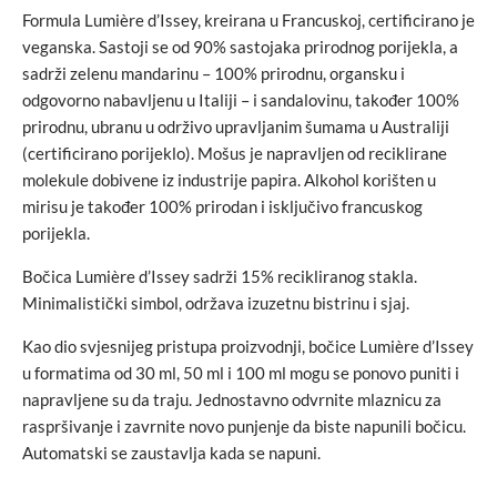
Formula Lumière d’Issey, kreirana u Francuskoj, certificirano je
veganska. Sastoji se od 90% sastojaka prirodnog porijekla, a
sadrži zelenu mandarinu – 100% prirodnu, organsku i
odgovorno nabavljenu u Italiji – i sandalovinu, također 100%
prirodnu, ubranu u održivo upravljanim šumama u Australiji
(certificirano porijeklo). Mošus je napravljen od reciklirane
molekule dobivene iz industrije papira. Alkohol korišten u
mirisu je također 100% prirodan i isključivo francuskog
porijekla.
Bočica Lumière d’Issey sadrži 15% recikliranog stakla.
Minimalistički simbol, održava izuzetnu bistrinu i sjaj.
Kao dio svjesnijeg pristupa proizvodnji, bočice Lumière d’Issey
u formatima od 30 ml, 50 ml i 100 ml mogu se ponovo puniti i
napravljene su da traju. Jednostavno odvrnite mlaznicu za
raspršivanje i zavrnite novo punjenje da biste napunili bočicu.
Automatski se zaustavlja kada se napuni.