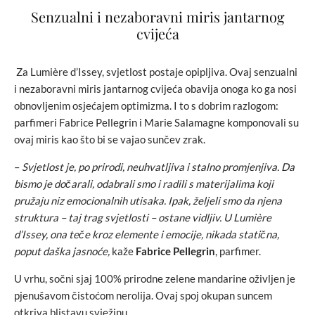
Senzualni i nezaboravni miris jantarnog
cvijeća
Za Lumière d’Issey, svjetlost postaje opipljiva. Ovaj senzualni
i nezaboravni miris jantarnog cvijeća obavija onoga ko ga nosi
obnovljenim osjećajem optimizma. I to s dobrim razlogom:
parfimeri Fabrice Pellegrin i Marie Salamagne komponovali su
ovaj miris kao što bi se vajao sunčev zrak.
–
Svjetlost je, po prirodi, neuhvatljiva i stalno promjenjiva. Da
bismo je dočarali, odabrali smo i radili s materijalima koji
pružaju niz emocionalnih utisaka. Ipak, željeli smo da njena
struktura – taj trag svjetlosti – ostane vidljiv. U Lumière
d’Issey, ona teče kroz elemente i emocije, nikada statična,
poput daška jasnoće,
kaže
Fabrice Pellegrin
, parfimer.
U vrhu, sočni sjaj 100% prirodne zelene mandarine oživljen je
pjenušavom čistoćom nerolija. Ovaj spoj okupan suncem
otkriva blistavu svježinu.