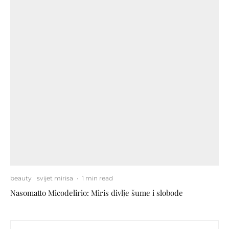
beauty
svijet mirisa
·
1 min read
Nasomatto Micodelirio: Miris divlje šume i slobode