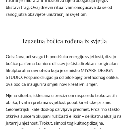
tuširanje i hidratantni losion za tijelo obogaćuju njegov
blistavi trag. Ovaj dnevni ritual vam omogućava da se od
ranog jutra obavijete unutrašnjim svjetlom.
Izuzetna bočica rođena iz svjetla
Odražavajući snagu i hipnotišuću energiju svjetlosti, dizajn
bočice parfema Lumière d’Issey je čist, direktan i originalan.
Skulpturalna ravnoteža koju je osmislio MIYAKE DESIGN
STUDIO. Potpuno drugačija od bilo kojeg prethodnog oblika,
ova bočica inaugurira smjeli novi kreativni smjer.
Njena silueta, isklesana u preciznom rasporedu trokutastih
oblika, hvata i prelama svjetlost poput kinetičke prizme.
Geometrijski kaleidoskop oživljava predmet. Prozirno staklo
otkriva suncem okupani ružičasti eliksir – delikatnu aluziju na
jutarnju nježnost. Trokut, simbol tog kultnog dizajna,