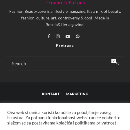
#YouareFaBuLous
Fashion.Beauty.Love is a lifestyle magazine. It's a mix of beauty,
fashion, culture, art, controversy & cool! Made in
Bosnia&Herzegovina!
Pretraga
×
KONTAKT
MARKETING
USLOVI KORIŠTENJA I UREĐIVAČKE SMJERNICE
Ova web stranica koristi kolačiće za poboljšanje vašeg
IMPRESSUM
O NAMA
iskustva. Za potpunu funkcionalnost web stranice odaberite
slažem se sa postavkama kolačića i politikama privatnosti.