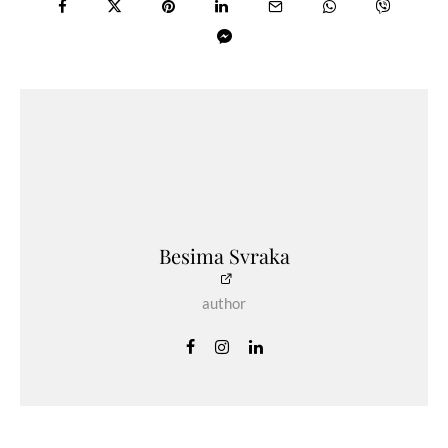
Besima Svraka
author