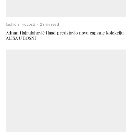
fashion
novosti
·
2 min read
Adnan Hajrulahović Haad predstavio novu capsule kolekciju
ALISA U BOSNI