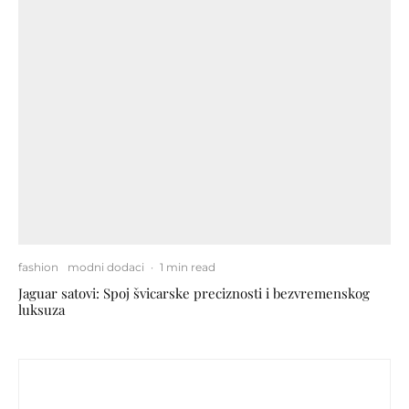
fashion
modni dodaci
·
1 min read
Jaguar satovi: Spoj švicarske preciznosti i bezvremenskog
luksuza