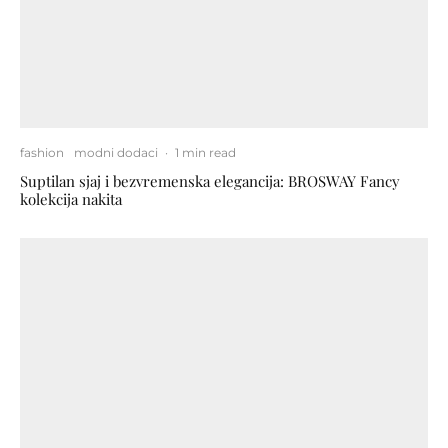
fashion
modni dodaci
·
1 min read
Suptilan sjaj i bezvremenska elegancija: BROSWAY Fancy
kolekcija nakita