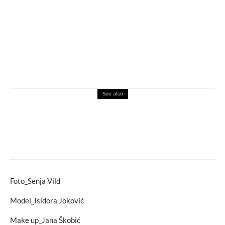
See also
fashion
fashion komentar
Mogu li brendovi preživjeti ako ne rade
saradnje s drugim brendovima?
Foto_Senja Vild
Model_Isidora Joković
Make up_Jana Škobić