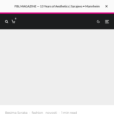
FBL MAGAZINE — 13 Years of Aesthetics | Sarajevo • Mannheim
0
Besima Svraka
·
fashion
novosti
·
1 min read