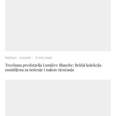
fashion
novosti
·
2 min read
Treehana predstavlja Lumière Blanche: Bridal kolekcija
osmišljena za nošenje i nakon vjenčanja