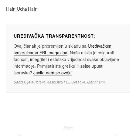
Hair_Ucha Hair
UREĐIVAČKA TRANSPARENTNOST:
Ovaj članak je pripremljen u skladu sa
Uređivačkim
smjernicama FBL magazina
. Naša misija je osigurati
tačnost, integritet i estetsku vrijednost svake objavljene
informacije. Primijetili ste grešku ili želite uputiti
ispravku?
Javite nam se ovdje
.
Sadržaj je autorsko vlasništvo FBL Creative, Mannheim.
Share