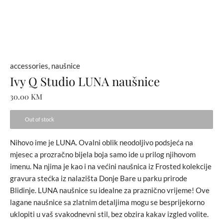
accessories
,
naušnice
Ivy Q Studio LUNA naušnice
30.00
KM
Out of stock
Nihovo ime je LUNA. Ovalni oblik neodoljivo podsjeća na
mjesec a prozračno bijela boja samo ide u prilog njihovom
imenu. Na njima je kao i na većini naušnica iz Frosted kolekcije
gravura stećka iz nalazišta Donje Bare u parku prirode
Blidinje. LUNA naušnice su idealne za praznično vrijeme! Ove
lagane naušnice sa zlatnim detaljima mogu se besprijekorno
uklopiti u vaš svakodnevni stil, bez obzira kakav izgled volite.