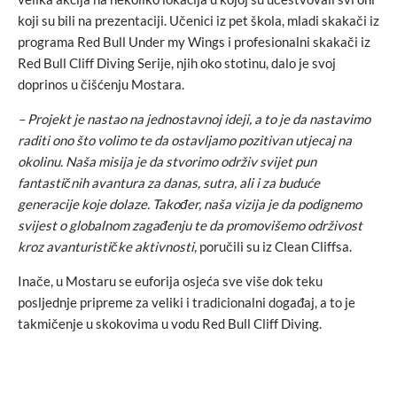
koji su bili na prezentaciji. Učenici iz pet škola, mladi skakači iz
programa Red Bull Under my Wings i profesionalni skakači iz
Red Bull Cliff Diving Serije, njih oko stotinu, dalo je svoj
doprinos u čišćenju Mostara.
– Projekt je nastao na jednostavnoj ideji, a to je da nastavimo
raditi ono što volimo te da ostavljamo pozitivan utjecaj na
okolinu. Naša misija je da stvorimo održiv svijet pun
fantastičnih avantura za danas, sutra, ali i za buduće
generacije koje dolaze. Također, naša vizija je da podignemo
svijest o globalnom zagađenju te da promovišemo održivost
kroz avanturističke aktivnosti
, poručili su iz Clean Cliffsa.
Inače, u Mostaru se euforija osjeća sve više dok teku
posljednje pripreme za veliki i tradicionalni događaj, a to je
takmičenje u skokovima u vodu Red Bull Cliff Diving.