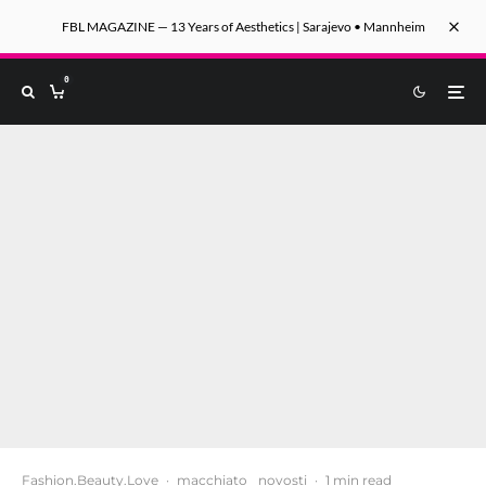
FBL MAGAZINE — 13 Years of Aesthetics | Sarajevo • Mannheim
0
Fashion.Beauty.Love
·
macchiato
novosti
·
1 min read