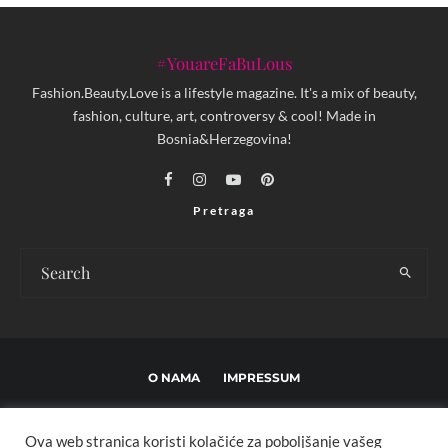
#YouareFaBuLous
Fashion.Beauty.Love is a lifestyle magazine. It's a mix of beauty,
fashion, culture, art, controversy & cool! Made in
Bosnia&Herzegovina!
Pretraga
O NAMA
IMPRESSUM
USLOVI KORIŠTENJA I UREĐIVAČKE SMJERNICE
Ova web stranica koristi kolačiće za poboljšanje vašeg