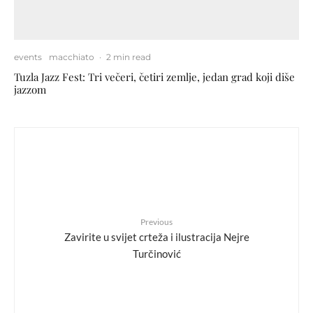
events
macchiato
·
2 min read
Tuzla Jazz Fest: Tri večeri, četiri zemlje, jedan grad koji diše
jazzom
Previous
Zavirite u svijet crteža i ilustracija Nejre
Turčinović