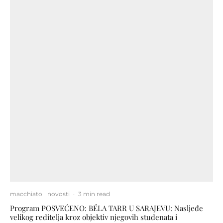
macchiato
novosti
·
3 min read
Program POSVEĆENO: BÉLA TARR U SARAJEVU: Nasljeđe
velikog reditelja kroz objektiv njegovih studenata i