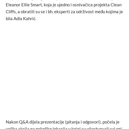
Eleanor Ellie Smart, koja je ujedno i osnivačica projekta Clean
Cliffs, a obratili su se i bh. eksperti za održivost među kojima je
bila Adla Kahrić.
Nakon Q&A dijela prezentacije (pitanja i odgovori), počela je
velika akcija na nekoliko lokacija u kojoj su učestvovali svi oni