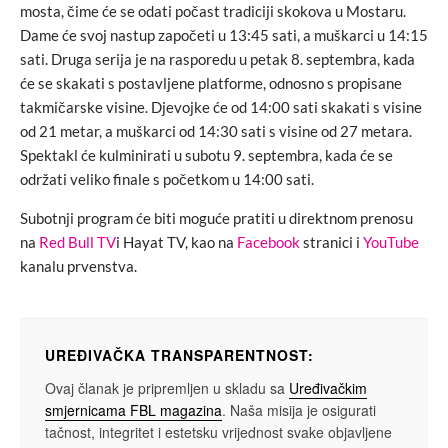
mosta, čime će se odati počast tradiciji skokova u Mostaru.
Dame će svoj nastup započeti u 13:45 sati, a muškarci u 14:15
sati. Druga serija je na rasporedu u petak 8. septembra, kada
će se skakati s postavljene platforme, odnosno s propisane
takmičarske visine. Djevojke će od 14:00 sati skakati s visine
od 21 metar, a muškarci od 14:30 sati s visine od 27 metara.
Spektakl će kulminirati u subotu 9. septembra, kada će se
održati veliko finale s početkom u 14:00 sati.
Subotnji program će biti moguće pratiti u direktnom prenosu
na
Red Bull TV
i Hayat TV, kao na
Facebook
stranici i
YouTube
kanalu prvenstva.
UREĐIVAČKA TRANSPARENTNOST:
Ovaj članak je pripremljen u skladu sa
Uređivačkim
smjernicama FBL magazina
. Naša misija je osigurati
tačnost, integritet i estetsku vrijednost svake objavljene