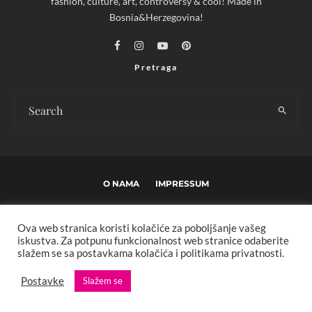
fashion, culture, art, controversy & cool! Made in
Bosnia&Herzegovina!
Pretraga
O NAMA
IMPRESSUM
USLOVI KORIŠTENJA I UREĐIVAČKE SMJERNICE
Ova web stranica koristi kolačiće za poboljšanje vašeg
POLITIKA PRIVATNOSTI
MARKETING
KONTAKT
iskustva. Za potpunu funkcionalnost web stranice odaberite
slažem se sa postavkama kolačića i politikama privatnosti.
Copyright © 2013 - 2025 FBL creative. Sva prava zadržana. Developed by:
Postavke
Slažem se
XStreamThemes