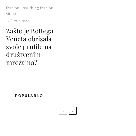
fashion
rewriting fashion
video
·
1 min read
Zašto je Bottega
Veneta obrisala
svoje profile na
društvenim
mrežama?
POPULARNO