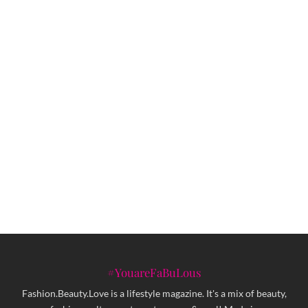
Vodeći komunikator Googleova AI Laba
Deepmind, SpaceX-a i Facebooka
uskoro na Danima komunikacija
Otkrijte moć boja uz novi Avon Ultra
ruž – intenzivne nijanse za svaki stil
Modni brend ART BY TEA predstavio
novu kampanju
#YouareFaBuLous
Fashion.Beauty.Love is a lifestyle magazine. It's a mix of beauty,