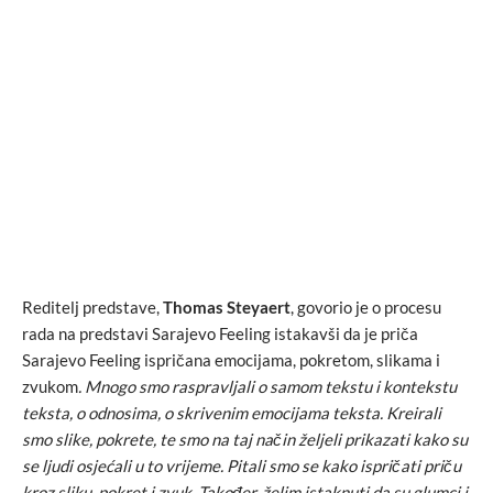
Reditelj predstave,
Thomas Steyaert
, govorio je o procesu
rada na predstavi Sarajevo Feeling istakavši da je priča
Sarajevo Feeling ispričana emocijama, pokretom, slikama i
zvukom
. Mnogo smo raspravljali o samom tekstu i kontekstu
teksta, o odnosima, o skrivenim emocijama teksta. Kreirali
smo slike, pokrete, te smo na taj način željeli prikazati kako su
se ljudi osjećali u to vrijeme. Pitali smo se kako ispričati priču
kroz sliku, pokret i zvuk. Također, želim istaknuti da su glumci i