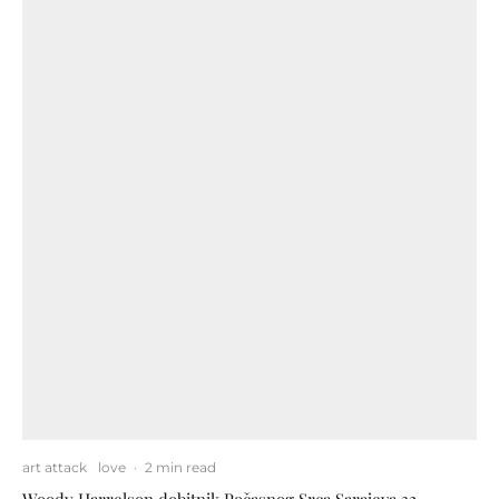
art attack
love
·
2 min read
Woody Harrelson dobitnik Počasnog Srca Sarajeva 32.