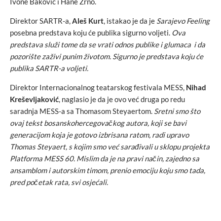
Ivone Baković i Hane Zrno.
Direktor SARTR-a,
Aleš Kurt
, istakao je da je
Sarajevo Feeling
posebna predstava koju će publika sigurno voljeti.
Ova
predstava služi tome da se vrati odnos publike i glumaca i da
pozorište zaživi punim životom. Sigurno je predstava koju će
publika SARTR-a voljeti.
Direktor Internacionalnog teatarskog festivala MESS,
Nihad
Kreševljaković
, naglasio je da je ovo već druga po redu
saradnja MESS-a sa Thomasom Steyaertom.
Sretni smo što
ovaj tekst bosanskohercegovačkog autora, koji se bavi
generacijom koja je gotovo izbrisana ratom, radi upravo
Thomas Steyaert, s kojim smo već sarađivali u sklopu projekta
Platforma MESS 60. Mislim da je na pravi način, zajedno sa
ansamblom i autorskim timom, prenio emociju koju smo tada,
pred početak rata, svi osjećali.