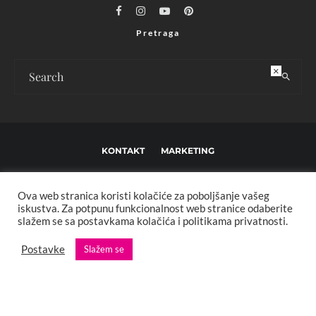
Pretraga
×
KONTAKT
MARKETING
USLOVI KORIŠTENJA I UREĐIVAČKE SMJERNICE
Ova web stranica koristi kolačiće za poboljšanje vašeg
IMPRESSUM
O NAMA
iskustva. Za potpunu funkcionalnost web stranice odaberite
slažem se sa postavkama kolačića i politikama privatnosti.
Copyright © 2013 - 2025 FBL creative. Sva prava zadržana. Developed by:
Postavke
Slažem se
XStreamThemes