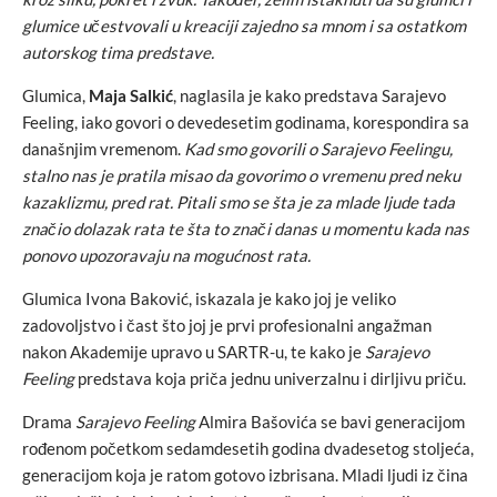
glumice učestvovali u kreaciji zajedno sa mnom i sa ostatkom
autorskog tima predstave.
Glumica,
Maja Salkić
, naglasila je kako predstava Sarajevo
Feeling, iako govori o devedesetim godinama, korespondira sa
današnjim vremenom.
Kad smo govorili o Sarajevo Feelingu,
stalno nas je pratila misao da govorimo o vremenu pred neku
kazaklizmu, pred rat. Pitali smo se šta je za mlade ljude tada
značio dolazak rata te šta to znači danas u momentu kada nas
ponovo upozoravaju na mogućnost rata.
Glumica Ivona Baković, iskazala je kako joj je veliko
zadovoljstvo i čast što joj je prvi profesionalni angažman
nakon Akademije upravo u SARTR-u, te kako je
Sarajevo
Feeling
predstava koja priča jednu univerzalnu i dirljivu priču.
Drama
Sarajevo Feeling
Almira Bašovića se bavi generacijom
rođenom početkom sedamdesetih godina dvadesetog stoljeća,
generacijom koja je ratom gotovo izbrisana. Mladi ljudi iz čina