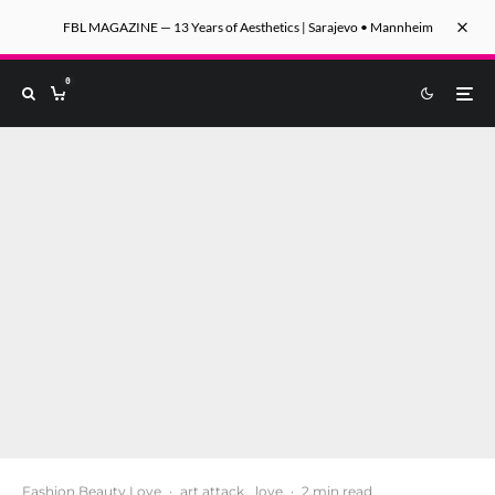
FBL MAGAZINE — 13 Years of Aesthetics | Sarajevo • Mannheim
0
Fashion.Beauty.Love
·
art attack
love
·
2 min read