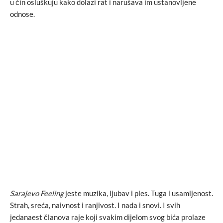
u čin osluškuju kako dolazi rat i narušava im ustanovljene
odnose.
Sarajevo Feeling
jeste muzika, ljubav i ples. Tuga i usamljenost.
Strah, sreća, naivnost i ranjivost. I nada i snovi. I svih
jedanaest članova raje koji svakim dijelom svog bića prolaze