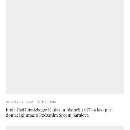
art attack
love
·
2 min read
Emir Hadžihafizbegović ulazi u historiju SFF-a kao prvi
domaći glumac s Počasnim Srcem Sarajeva