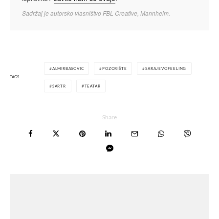
Sadržaj je autorsko vlasništvo FBL Creative, Mannheim.
ALMIRBASOVIC
POZORIŠTE
SARAJEVOFEELING
TAGS
SARTR
TEATAR
Share