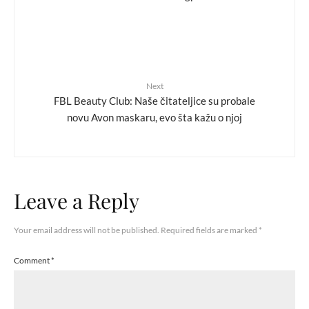
Next
FBL Beauty Club: Naše čitateljice su probale
novu Avon maskaru, evo šta kažu o njoj
Leave a Reply
Your email address will not be published.
Required fields are marked
*
Comment
*