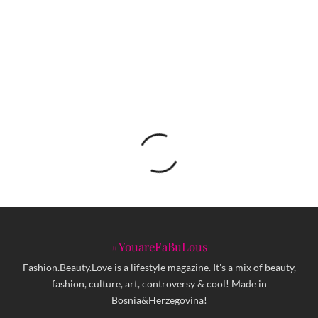
GUCCI predstavlja novu kolekciju putem live
streama koji će trajati 12 sati
#YouareFaBuLous
Fashion.Beauty.Love is a lifestyle magazine. It's a mix of beauty,
fashion, culture, art, controversy & cool! Made in
Bosnia&Herzegovina!