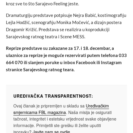
kroz sve to što Sarajevo Feeling jeste.
Dramaturgiju predstave potpisuje Nejra Babić, kostimografiju
Lejla Hodžić, scenografiju Monika Močević, a dizajn postera
Dragomir Križić. Predstava se realizira u koprodukciji
Sarajevskog ratnog teatra i Scene MESS.
Reprize predstave su zakazane za 17. i 18. decembar, a
ulaznice za reprize je moguće rezervirati putem telefona 033
664 070 ili slanjem poruke u inbox Facebook ili Instagram
stranice Sarajevskog ratnog teara.
UREĐIVAČKA TRANSPARENTNOST:
Ovaj članak je pripremljen u skladu sa
Uređivačkim
smjernicama FBL magazina
. Naša misija je osigurati
tačnost, integritet i estetsku vrijednost svake objavljene
informacije. Primijetili ste grešku ili želite uputiti
ispravku?
Javite nam se ovdje
.