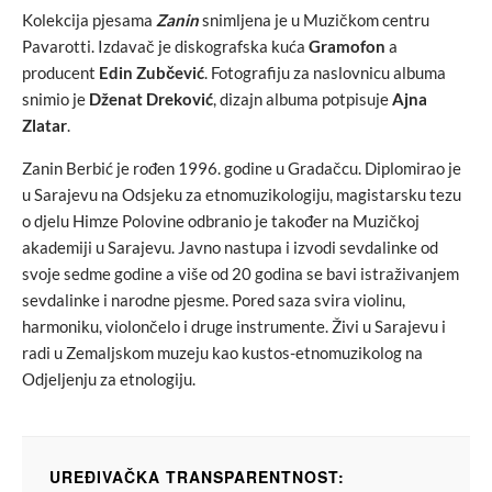
Kolekcija pjesama
Zanin
snimljena je u Muzičkom centru
Pavarotti. Izdavač je diskografska kuća
Gramofon
a
producent
Edin Zubčević
. Fotografiju za naslovnicu albuma
snimio je
Dženat Dreković
, dizajn albuma potpisuje
Ajna
Zlatar
.
Zanin Berbić je rođen 1996. godine u Gradačcu. Diplomirao je
u Sarajevu na Odsjeku za etnomuzikologiju, magistarsku tezu
o djelu Himze Polovine odbranio je također na Muzičkoj
akademiji u Sarajevu. Javno nastupa i izvodi sevdalinke od
svoje sedme godine a više od 20 godina se bavi istraživanjem
sevdalinke i narodne pjesme. Pored saza svira violinu,
harmoniku, violončelo i druge instrumente. Živi u Sarajevu i
radi u Zemaljskom muzeju kao kustos-etnomuzikolog na
Odjeljenju za etnologiju.
UREĐIVAČKA TRANSPARENTNOST: