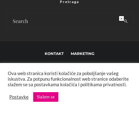
Pretraga
×
KONTAKT
MARKETING
USLOVI KORIŠTENJA I UREĐIVAČKE SMJERNICE
Ova web stranica koristi kolačiće za poboljšanje vašeg
IMPRESSUM
O NAMA
iskustva. Za potpunu funkcionalnost web stranice odaberite
slažem se sa postavkama kolačića i politikama privatnosti.
Copyright © 2013 - 2025 FBL creative. Sva prava zadržana. Developed by:
Postavke
Slažem se
XStreamThemes