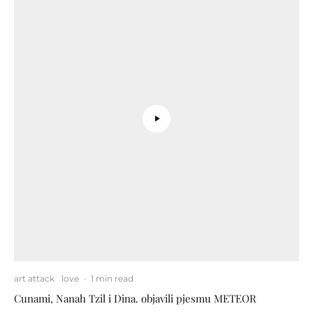
art attack
love
·
1 min read
Cunami, Nanah Tzil i Dina. objavili pjesmu METEOR