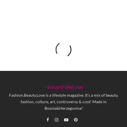
gusti jogurt
#YouareFaBuLous
Fashion.Beauty.Love is a lifestyle magazine. It's a mix of beauty,
fashion, culture, art, controversy & cool! Made in
Bosnia&Herzegovina!