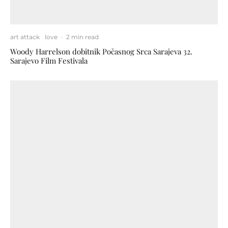
art attack
love
·
2 min read
Woody Harrelson dobitnik Počasnog Srca Sarajeva 32.
Sarajevo Film Festivala