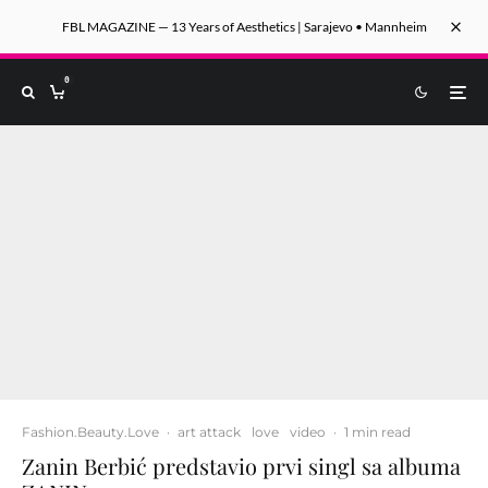
FBL MAGAZINE — 13 Years of Aesthetics | Sarajevo • Mannheim
0
Fashion.Beauty.Love
·
art attack
love
video
·
1 min read
Zanin Berbić predstavio prvi singl sa albuma