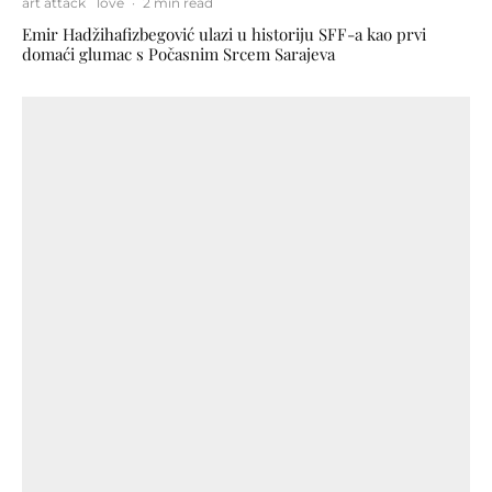
art attack
love
·
2 min read
Emir Hadžihafizbegović ulazi u historiju SFF-a kao prvi
domaći glumac s Počasnim Srcem Sarajeva