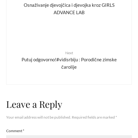
Osnaživanje djevojčica i djevojka kroz GIRLS
ADVANCE LAB
Next
Putuj odgovorno!#vidisrbiju : Porodične zimske
čarolije
Leave a Reply
Your email address will not be published.
Required fields are marked
*
Comment
*