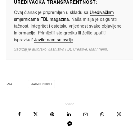
UREĐIVAČKA TRANSPARENTNOST:
Ovaj članak je pripremljen u skladu sa
Uređivačkim
smjernicama FBL magazina
. Naša misija je osigurati
tačnost, integritet i estetsku vrijednost svake objavljene
informacije. Primijetili ste grešku ili želite uputiti
ispravku?
Javite nam se ovdje
.
Sadržaj je autorsko vlasništvo FBL Creative, Mannheim.
TAGS
ALMIR ĐIKOLI
Share