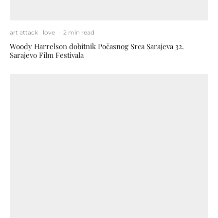
art attack
love
·
2 min read
Woody Harrelson dobitnik Počasnog Srca Sarajeva 32.
Sarajevo Film Festivala