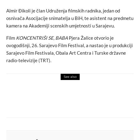
Almir Đikoli je član Udruženja filmskih radnika, jedan od
osnivača Asocijacije snimatelja u BiH, te asistent na predmetu
kamera na Akademiji scenskih umjetnosti u Sarajevu.
Film
KONCENTRIŠI SE, BABA
Pjera Žalice otvorio je
ovogodišnji, 26. Sarajevo Film Festival, a nastao je u produkciji
Sarajevo Film Festivala, Obala Art Centra i Turske državne
radio-televizije (TRT).
See also
auto-moto svijet
love
TOYOTA slavi žensku snagu