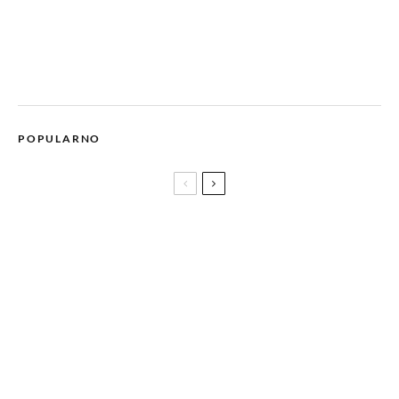
POPULARNO
Fashion.Beauty.Love na druženju sa glumcima iz
ŽIVOTINJSKE FARME
Vladimir Vulić: Tri savjeta za biznis u šortsu