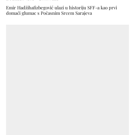
Emir Hadžihafizbegović ulazi u historiju SFF-a kao prvi
domaći glumac s Počasnim Srcem Sarajeva