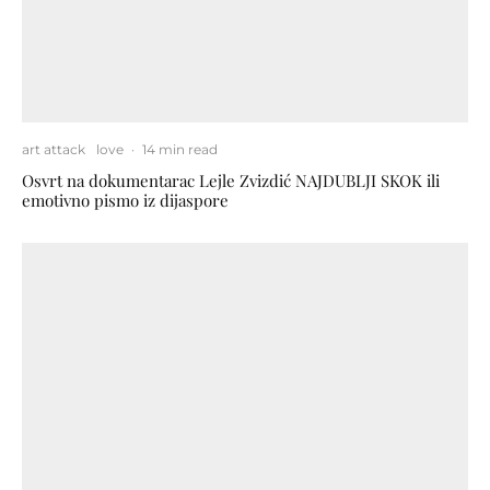
art attack
love
·
14 min read
Osvrt na dokumentarac Lejle Zvizdić NAJDUBLJI SKOK ili
emotivno pismo iz dijaspore