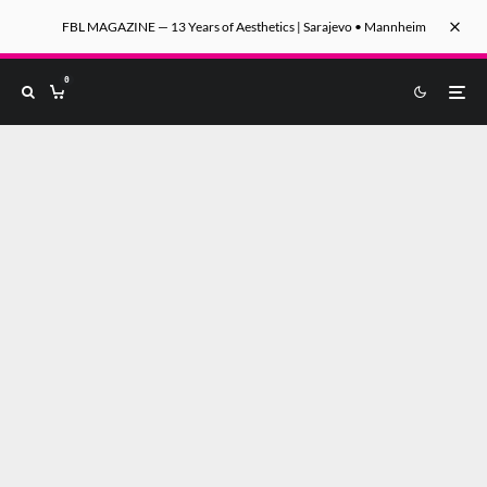
FBL MAGAZINE — 13 Years of Aesthetics | Sarajevo • Mannheim
0