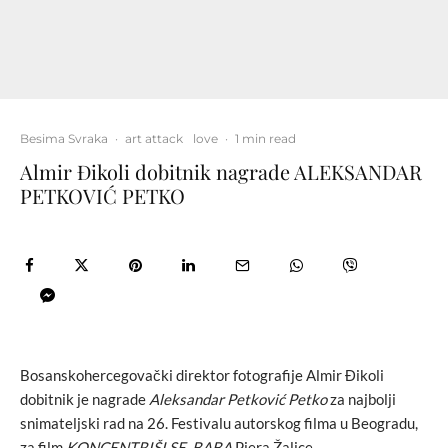
Besima Svraka
·
art attack
love
·
1 min read
Almir Đikoli dobitnik nagrade ALEKSANDAR
PETKOVIĆ PETKO
Bosanskohercegovački direktor fotografije Almir Đikoli
dobitnik je nagrade
Aleksandar Petković Petko
za najbolji
snimateljski rad na 26. Festivalu autorskog filma u Beogradu,
za film
KONCENTRIŠI SE, BABA
Pjera Žalice.