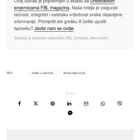
Ovaj članak je pripremljen u skladu sa
Uređivačkim
smjernicama FBL magazina
. Naša misija je osigurati
tačnost, integritet i estetsku vrijednost svake objavljene
informacije. Primijetili ste grešku ili želite uputiti
ispravku?
Javite nam se ovdje
.
Sadržaj je autorsko vlasništvo FBL Creative, Mannheim.
TAGS
ANA LUKENDA
MOA BAGGEEK
Share