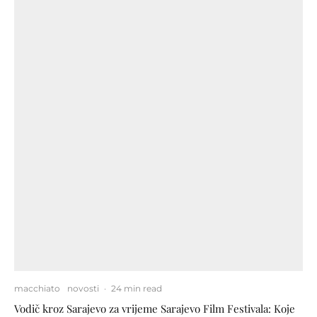
macchiato
novosti
·
24 min read
Vodič kroz Sarajevo za vrijeme Sarajevo Film Festivala: Koje