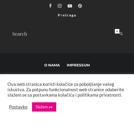
Pretraga
×
O NAMA
IMPRESSUM
USLOVI KORIŠTENJA I UREĐIVAČKE SMJERNICE
Ova web stranica koristi kolačiće za poboljšanje vašeg
POLITIKA PRIVATNOSTI
MARKETING
KONTAKT
iskustva. Za potpunu funkcionalnost web stranice odaberite
slažem se sa postavkama kolačića i politikama privatnosti.
Copyright © 2013 - 2025 FBL creative. Sva prava zadržana. Developed by:
Postavke
Slažem se
XStreamThemes