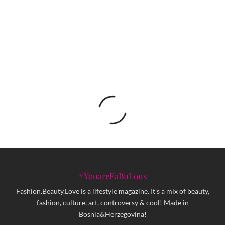
U čast glumca Chadwicka Bosemana: Black
Panther franšiza će se nastaviti bez lika T’Challe
#YouareFaBuLous
Fashion.Beauty.Love is a lifestyle magazine. It's a mix of beauty,
fashion, culture, art, controversy & cool! Made in
Bosnia&Herzegovina!