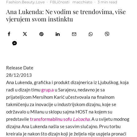
Fashion.Beauty.Love
·
FBLičnosti
macchiato
·
3 min read
Ana Lukenda: Ne vodim se trendovima, više
vjerujem svom instinktu
Release Date
28/12/2013
Ana Lukenda, grafička i produkt dizajnerica iz Ljubuškog, koja
radi u dizajn timu
grup.a
u Sarajevu, nedavno je sa
prijateljicom Mersihom Karić učestvovala na finalnom
takmičenju za inovacije u industrijskom dizajnu, koje se
održavalo u Milanu u sklopu sajma HOST na kojem su
predstavile
transformabilnu sofu
La’cocha
. A u svijetu modnog
dizajna Ana Lukenda našla se sasvim slučajno. Prvu torbu
kreirala je nakon što dizajn koji je željela nije uspjela pronaći