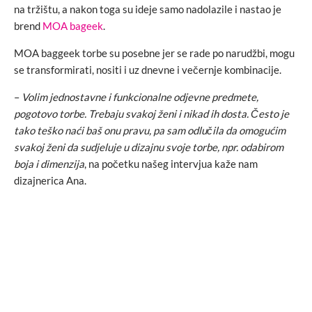
na tržištu, a nakon toga su ideje samo nadolazile i nastao je
brend
MOA bageek
.
MOA baggeek torbe su posebne jer se rade po narudžbi, mogu
se transformirati, nositi i uz dnevne i večernje kombinacije.
–
Volim jednostavne i funkcionalne odjevne predmete,
pogotovo torbe. Trebaju svakoj ženi i nikad ih dosta. Često je
tako teško naći baš onu pravu, pa sam odlučila da omogućim
svakoj ženi da sudjeluje u dizajnu svoje torbe, npr. odabirom
boja i dimenzija
, na početku našeg intervjua kaže nam
dizajnerica Ana.