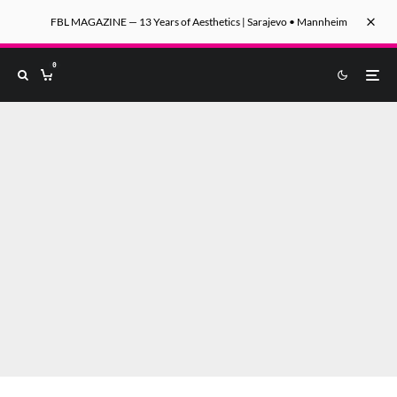
FBL MAGAZINE — 13 Years of Aesthetics | Sarajevo • Mannheim
0