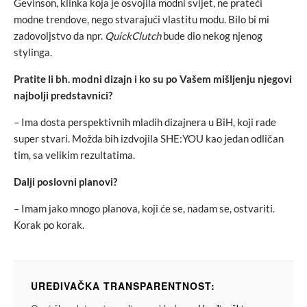
Gevinson, klinka koja je osvojila modni svijet, ne prateći
modne trendove, nego stvarajući vlastitu modu. Bilo bi mi
zadovoljstvo da npr.
QuickClutch
bude dio nekog njenog
stylinga.
Pratite li bh. modni dizajn i ko su po Vašem mišljenju njegovi
najbolji predstavnici?
– Ima dosta perspektivnih mladih dizajnera u BiH, koji rade
super stvari. Možda bih izdvojila SHE:YOU kao jedan odličan
tim, sa velikim rezultatima.
Dalji poslovni planovi?
– Imam jako mnogo planova, koji će se, nadam se, ostvariti.
Korak po korak.
UREĐIVAČKA TRANSPARENTNOST: