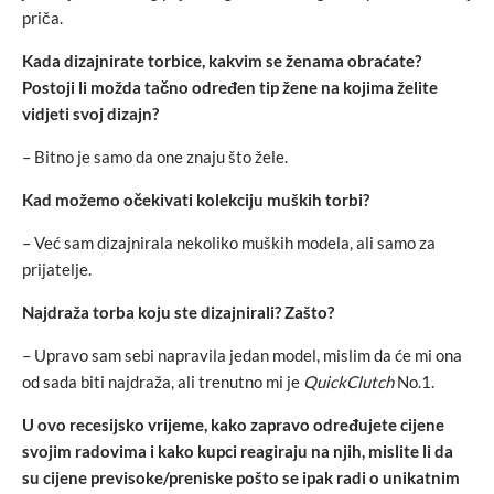
priča.
Kada dizajnirate torbice, kakvim se ženama obraćate?
Postoji li možda tačno određen tip žene na kojima želite
vidjeti svoj dizajn?
– Bitno je samo da one znaju što žele.
Kad možemo očekivati kolekciju muških torbi?
– Već sam dizajnirala nekoliko muških modela, ali samo za
prijatelje.
Najdraža torba koju ste dizajnirali? Zašto?
– Upravo sam sebi napravila jedan model, mislim da će mi ona
od sada biti najdraža, ali trenutno mi je
QuickClutch
No.1.
U ovo recesijsko vrijeme, kako zapravo određujete cijene
svojim radovima i kako kupci reagiraju na njih, mislite li da
su cijene previsoke/preniske pošto se ipak radi o unikatnim