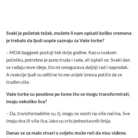
Svaki je početak težak, možete li nam opisati koliko vremena
je trebalo da ljudi uopće saznaju za Vaše torbe?
– MOA baggeek postoji tek dvije godine. Kao u svakom
početku, potrebno je puno truda i rada, ali isplati se. Svaki dan
se rađaju nove ideje, što mi omogućava daljnji rad i napredak.
A reakcije ljudi su odlične to me uvijek iznova potiče da se
trudim više.
Vaše torbe su posebne po tome što se mogu transformirati,
imaju nekoliko lica?
– Da, transformabilne su, tj. mogu se nositi na više načina. Sve
imaju dva ili više lica, iako su vrlo jednostavnih linija.
Danas se za malo stvari u svijetu može reći da nisu viđene.