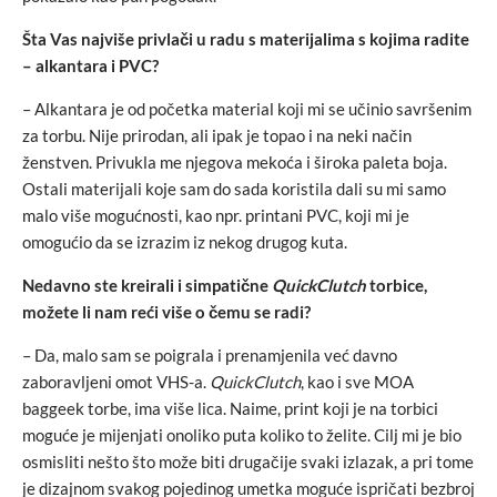
Šta Vas najviše privlači u radu s materijalima s kojima radite
– alkantara i PVC?
– Alkantara je od početka material koji mi se učinio savršenim
za torbu. Nije prirodan, ali ipak je topao i na neki način
ženstven. Privukla me njegova mekoća i široka paleta boja.
Ostali materijali koje sam do sada koristila dali su mi samo
malo više mogućnosti, kao npr. printani PVC, koji mi je
omogućio da se izrazim iz nekog drugog kuta.
Nedavno ste kreirali i simpatične
QuickClutch
torbice,
možete li nam reći više o čemu se radi?
– Da, malo sam se poigrala i prenamjenila već davno
zaboravljeni omot VHS-a.
QuickClutch
, kao i sve MOA
baggeek torbe, ima više lica. Naime, print koji je na torbici
moguće je mijenjati onoliko puta koliko to želite. Cilj mi je bio
osmisliti nešto što može biti drugačije svaki izlazak, a pri tome
je dizajnom svakog pojedinog umetka moguće ispričati bezbroj