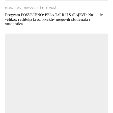
macchiato
novosti
·
3 min read
Program POSVEĆENO: BÉLA TARR U SARAJEVU: Nasljeđe
velikog reditelja kroz objektiv njegovih studenata i
studentica