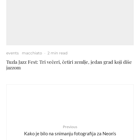
events
macchiato
·
2 min read
Tuzla Jazz Fest: Tri večeri, četiri zemlje, jedan grad koji diše
jazzom
Previous
Kako je bilo na snimanju fotografija za Neon’s