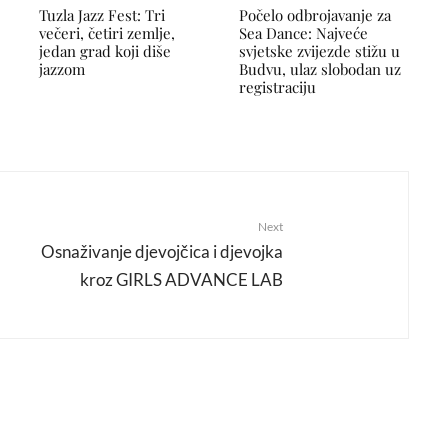
Tuzla Jazz Fest: Tri
Počelo odbrojavanje za
večeri, četiri zemlje,
Sea Dance: Najveće
jedan grad koji diše
svjetske zvijezde stižu u
jazzom
Budvu, ulaz slobodan uz
registraciju
Next
Osnaživanje djevojčica i djevojka
kroz GIRLS ADVANCE LAB