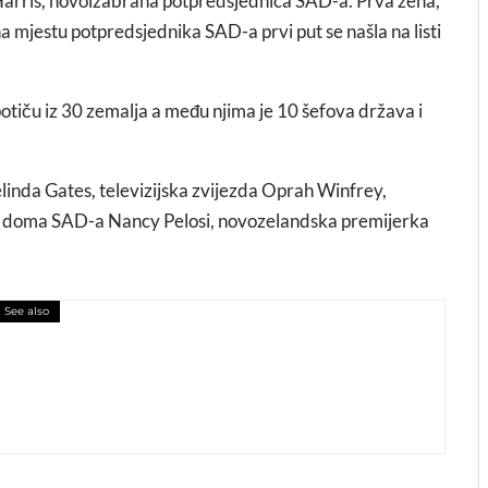
Harris, novoizabrana potpredsjednica SAD-a. Prva žena,
mjestu potpredsjednika SAD-a prvi put se našla na listi
 potiču iz 30 zemalja a među njima je 10 šefova država i
elinda Gates, televizijska zvijezda Oprah Winfrey,
kog doma SAD-a Nancy Pelosi, novozelandska premijerka
See also
formansi: Nemojte propustiti završne
iljona Gaza bijenala