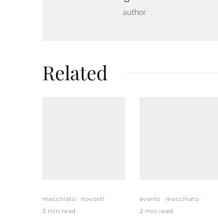
author
Related
macchiato
novosti
·
events
macchiato
·
3 min read
2 min read