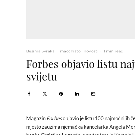
Besima Svraka
·
macchiato
novosti
·
1 min read
Forbes objavio listu na
svijetu
Magazin
Forbes
objavio je listu 100 najmoćnijih 
mjesto zauzima njemačka kancelarka Angela Merk