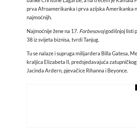
banke Christine Lagarde, a na trećem je Kamala 
prva Afroamerikanka i prva azijska Amerikanka na 
najmoćnijh.
Najmoćnije žene na 17.
Forbesovoj
godišnjoj listi
38 iz svijeta biznisa, tvrdi Tanjug.
Tu se nalaze i supruga milijardera Billa Gatesa, M
kraljica Elizabeta II, predsjedavajuća zatupnič
Jacinda Ardern, pjevačice Rihanna i Beyonce.
events
macchiato
Poezija, razgovori i per
događaje Sarajevskog pav