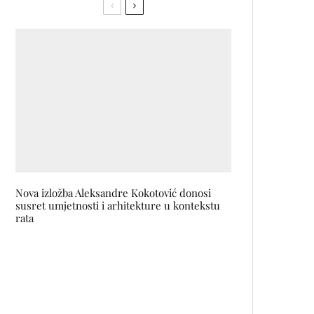
Nova izložba Aleksandre Kokotović donosi
susret umjetnosti i arhitekture u kontekstu
rata
Ni.nakit ŠUMSKA IDILA:
Kolekcija sačinjena od kristalne
smole, gljiva, mahovine i lišajeva