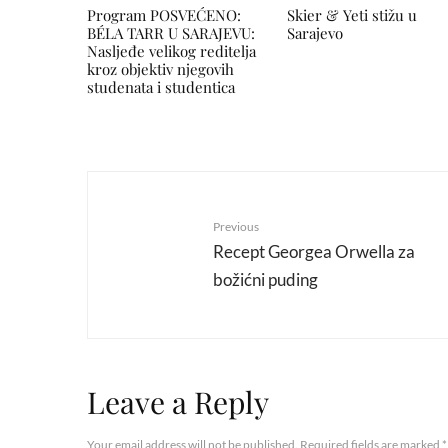
Program POSVEĆENO:
Skier & Yeti stižu u
BÉLA TARR U SARAJEVU:
Sarajevo
Nasljeđe velikog reditelja
kroz objektiv njegovih
studenata i studentica
Previous
Recept Georgea Orwella za
božićni puding
Leave a Reply
Your email address will not be published.
Required fields are marked
*