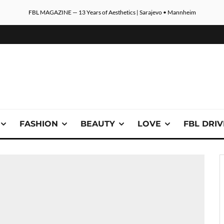
FBL MAGAZINE — 13 Years of Aesthetics | Sarajevo • Mannheim
FASHION
BEAUTY
LOVE
FBL DRI