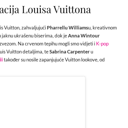
cija Louisa Vuittona
s Vuitton, zahvaljujući
Pharrellu Williams
u, kreativnom
u jaknu ukrašenu biserima, dok je
Anna Wintour
m izvezom. Na crvenom tepihu mogli smo vidjeti i
K-pop
ouis Vuitton detaljima, te
Sabrina Carpenter
u
ii
također su nosile zapanjujuće Vuitton lookove, od