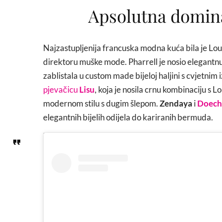
Apsolutna domina
Najzastupljenija francuska modna kuća bila je Loui
direktoru muške mode. Pharrell je nosio elegantn
zablistala u custom made bijeloj haljini s cvjetni
pjevačicu
Lisu
, koja je nosila crnu kombinaciju s L
modernom stilu s dugim šlepom.
Zendaya
i
Doech
elegantnih bijelih odijela do kariranih bermuda.