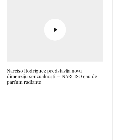
Narciso Rodriguez predstavlja novu
dimenziju senzualnosti — NARCISO eau de
parfum radiante
Esma Numanović predstavila
album prvjenac BLISTA
Rick Owens želi da ga glumi
Cher