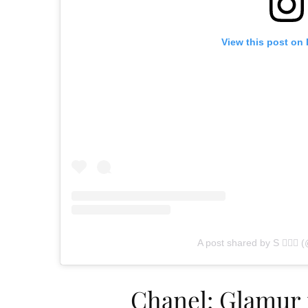
View this post on
A post shared by S 🧚🏻‍♀
Chanel: Glamur i