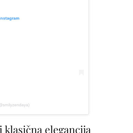
 Instagram
️ (@smilyzendaya)
 klasična elegancija