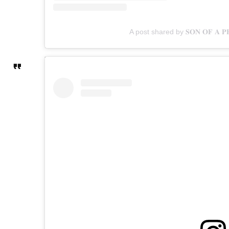
A post shared by 𝐒𝐎𝐍 𝐎𝐅 𝐀 𝐏