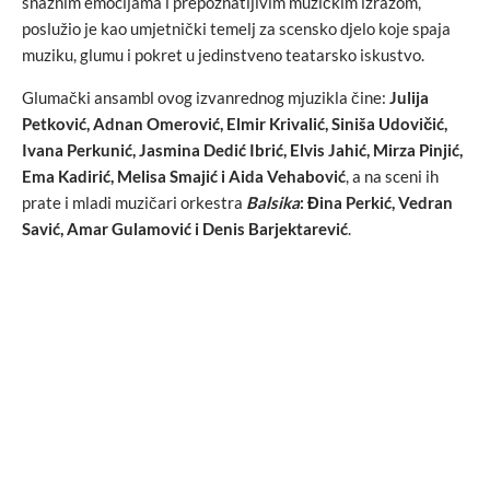
snažnim emocijama i prepoznatljivim muzičkim izrazom,
poslužio je kao umjetnički temelj za scensko djelo koje spaja
muziku, glumu i pokret u jedinstveno teatarsko iskustvo.
Glumački ansambl ovog izvanrednog mjuzikla čine:
Julija
Petković, Adnan Omerović, Elmir Krivalić, Siniša Udovičić,
Ivana Perkunić, Jasmina Dedić Ibrić, Elvis Jahić, Mirza Pinjić,
Ema Kadirić, Melisa Smajić i Aida Vehabović
, a na sceni ih
prate i mladi muzičari orkestra
Balsika
: Đina Perkić, Vedran
Savić, Amar Gulamović i Denis Barjektarević
.