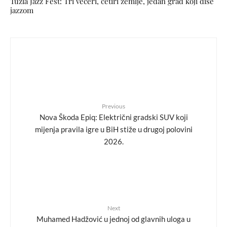
Tuzla Jazz Fest: Tri večeri, četiri zemlje, jedan grad koji diše
jazzom
Previous
Nova Škoda Epiq: Električni gradski SUV koji
mijenja pravila igre u BiH stiže u drugoj polovini
2026.
Next
Muhamed Hadžović u jednoj od glavnih uloga u