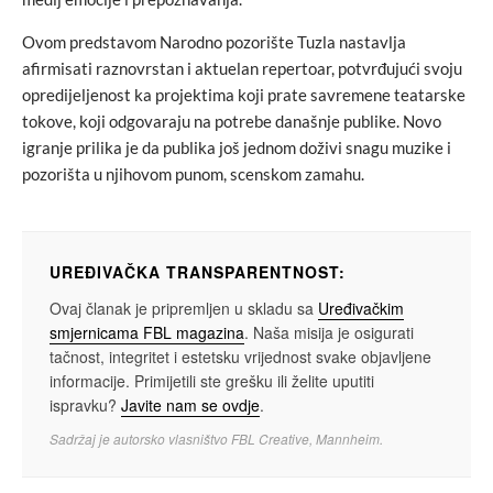
Ovom predstavom Narodno pozorište Tuzla nastavlja
afirmisati raznovrstan i aktuelan repertoar, potvrđujući svoju
opredijeljenost ka projektima koji prate savremene teatarske
tokove, koji odgovaraju na potrebe današnje publike. Novo
igranje prilika je da publika još jednom doživi snagu muzike i
pozorišta u njihovom punom, scenskom zamahu.
UREĐIVAČKA TRANSPARENTNOST:
Ovaj članak je pripremljen u skladu sa
Uređivačkim
smjernicama FBL magazina
. Naša misija je osigurati
tačnost, integritet i estetsku vrijednost svake objavljene
informacije. Primijetili ste grešku ili želite uputiti
ispravku?
Javite nam se ovdje
.
Sadržaj je autorsko vlasništvo FBL Creative, Mannheim.