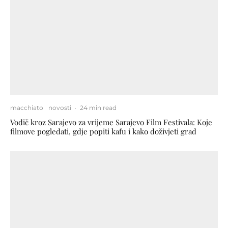
macchiato
novosti
·
24 min read
Vodič kroz Sarajevo za vrijeme Sarajevo Film Festivala: Koje
filmove pogledati, gdje popiti kafu i kako doživjeti grad