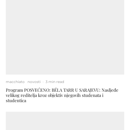
macchiato
novosti
·
3 min read
Program POSVEĆENO: BÉLA TARR U SARAJEVU: Nasljeđe
velikog reditelja kroz objektiv njegovih studenata i
studentica