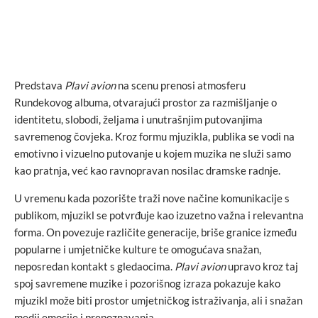
Predstava
Plavi avion
na scenu prenosi atmosferu
Rundekovog albuma, otvarajući prostor za razmišljanje o
identitetu, slobodi, željama i unutrašnjim putovanjima
savremenog čovjeka. Kroz formu mjuzikla, publika se vodi na
emotivno i vizuelno putovanje u kojem muzika ne služi samo
kao pratnja, već kao ravnopravan nosilac dramske radnje.
U vremenu kada pozorište traži nove načine komunikacije s
publikom, mjuzikl se potvrđuje kao izuzetno važna i relevantna
forma. On povezuje različite generacije, briše granice između
popularne i umjetničke kulture te omogućava snažan,
neposredan kontakt s gledaocima.
Plavi avion
upravo kroz taj
spoj savremene muzike i pozorišnog izraza pokazuje kako
mjuzikl može biti prostor umjetničkog istraživanja, ali i snažan
medij emocije i prepoznavanja.