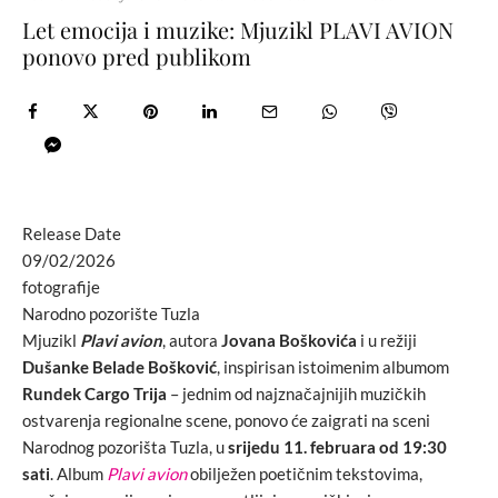
Let emocija i muzike: Mjuzikl PLAVI AVION
ponovo pred publikom
Release Date
09/02/2026
fotografije
Narodno pozorište Tuzla
Mjuzikl
Plavi avion
, autora
Jovana Boškovića
i u režiji
Dušanke Belade Bošković
, inspirisan istoimenim albumom
Rundek Cargo Trija
– jednim od najznačajnijih muzičkih
ostvarenja regionalne scene, ponovo će zaigrati na sceni
Narodnog pozorišta Tuzla, u
srijedu 11. februara od 19:30
sati
. Album
Plavi avion
obilježen poetičnim tekstovima,