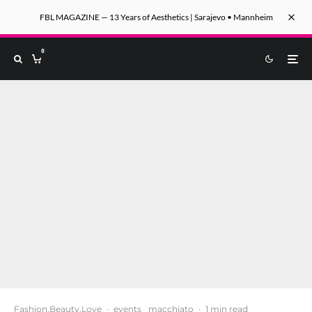
FBL MAGAZINE — 13 Years of Aesthetics | Sarajevo • Mannheim
0
Fashion.Beauty.Love
·
events
macchiato
·
1 min read