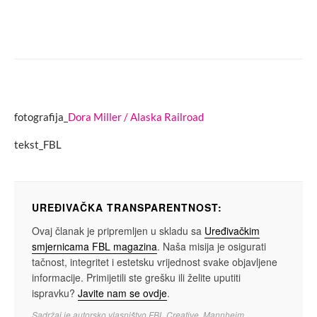
Pogledajte nevjerovatne umjetničke
radove u pijesku nastale na Ušću Neretve
fotografija_
Dora Miller / Alaska Railroad
tekst_FBL
UREĐIVAČKA TRANSPARENTNOST:
Ovaj članak je pripremljen u skladu sa
Uređivačkim
smjernicama FBL magazina
. Naša misija je osigurati
tačnost, integritet i estetsku vrijednost svake objavljene
informacije. Primijetili ste grešku ili želite uputiti
ispravku?
Javite nam se ovdje
.
Sadržaj je autorsko vlasništvo FBL Creative, Mannheim.