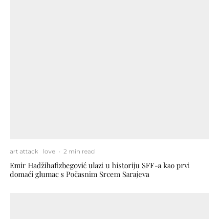
art attack
love
·
2 min read
Emir Hadžihafizbegović ulazi u historiju SFF-a kao prvi
domaći glumac s Počasnim Srcem Sarajeva