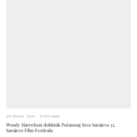
art attack
love
·
2 min read
Woody Harrelson dobitnik Počasnog Srca Sarajeva 32.
Sarajevo Film Festivala