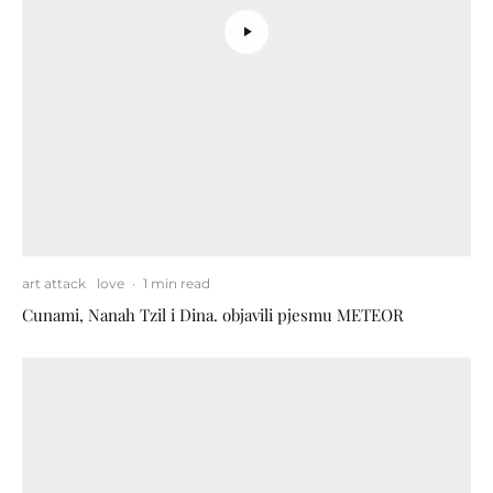
art attack
love
·
1 min read
Cunami, Nanah Tzil i Dina. objavili pjesmu METEOR