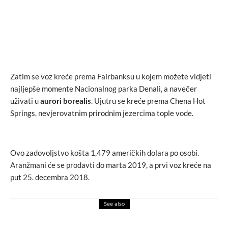
Zatim se voz kreće prema Fairbanksu u kojem možete vidjeti
najljepše momente Nacionalnog parka Denali, a navečer
uživati u
aurori borealis
. Ujutru se kreće prema Chena Hot
Springs, nevjerovatnim prirodnim jezercima tople vode.
Ovo zadovoljstvo košta 1,479 američkih dolara po osobi.
Aranžmani će se prodavti do marta 2019, a prvi voz kreće na
put 25. decembra 2018.
See also
love
putovanja