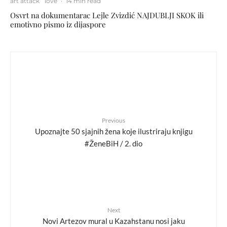
art attack
love
·
14 min read
Osvrt na dokumentarac Lejle Zvizdić NAJDUBLJI SKOK ili
emotivno pismo iz dijaspore
Previous
Upoznajte 50 sjajnih žena koje ilustriraju knjigu
#ŽeneBiH / 2. dio
Next
Novi Artezov mural u Kazahstanu nosi jaku