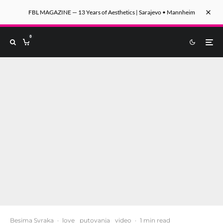
FBL MAGAZINE — 13 Years of Aesthetics | Sarajevo • Mannheim
0
Besima Svraka
·
love
putovanja
video
·
1 min read