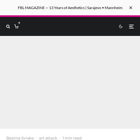
FBL MAGAZINE — 13 Years of Aesthetics | Sarajevo • Mannheim
0
Besima Svraka
·
art attack
·
1 min read