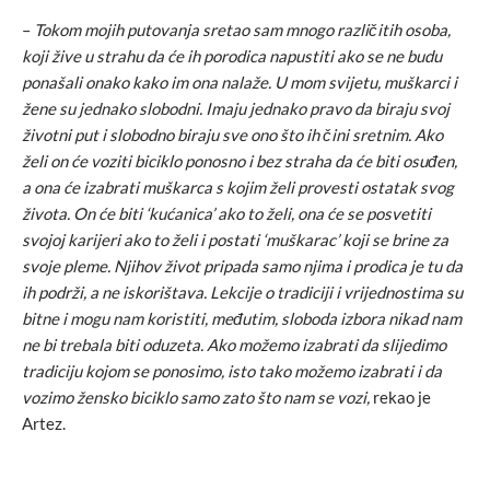
–
Tokom mojih putovanja sretao sam mnogo različitih osoba,
koji žive u strahu da će ih porodica napustiti ako se ne budu
ponašali onako kako im ona nalaže. U mom svijetu, muškarci i
žene su jednako slobodni. Imaju jednako pravo da biraju svoj
životni put i slobodno biraju sve ono što ih čini sretnim. Ako
želi on će voziti biciklo ponosno i bez straha da će biti osuđen,
a ona će izabrati muškarca s kojim želi provesti ostatak svog
života. On će biti ‘kućanica’ ako to želi, ona će se posvetiti
svojoj karijeri ako to želi i postati ‘muškarac’ koji se brine za
svoje pleme. Njihov život pripada samo njima i prodica je tu da
ih podrži, a ne iskorištava. Lekcije o tradiciji i vrijednostima su
bitne i mogu nam koristiti, međutim, sloboda izbora nikad nam
ne bi trebala biti oduzeta. Ako možemo izabrati da slijedimo
tradiciju kojom se ponosimo, isto tako možemo izabrati i da
vozimo žensko biciklo samo zato što nam se vozi,
rekao je
Artez.