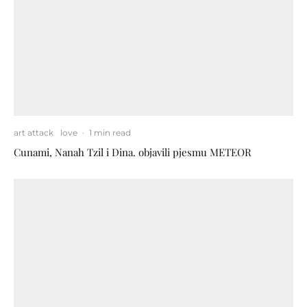
art attack
love
·
1 min read
Cunami, Nanah Tzil i Dina. objavili pjesmu METEOR