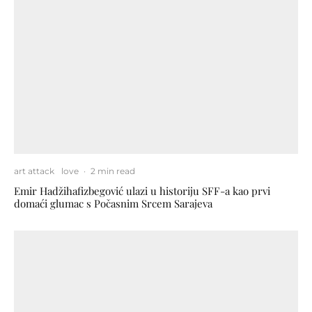
art attack
love
·
2 min read
Emir Hadžihafizbegović ulazi u historiju SFF-a kao prvi
domaći glumac s Počasnim Srcem Sarajeva