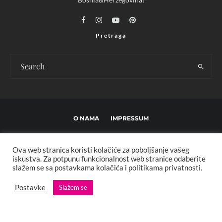
Pretraga
O NAMA
IMPRESSUM
USLOVI KORIŠTENJA I UREĐIVAČKE SMJERNICE
Ova web stranica koristi kolačiće za poboljšanje vašeg
POLITIKA PRIVATNOSTI
MARKETING
KONTAKT
iskustva. Za potpunu funkcionalnost web stranice odaberite
slažem se sa postavkama kolačića i politikama privatnosti.
Copyright © 2013 - 2025 FBL creative. Sva prava zadržana. Developed by:
Postavke
Slažem se
XStreamThemes