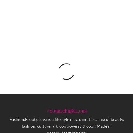
Ariana Grande objavila dugoočekivano izdanje
‘eternal sunshine deluxe: brighter days ahead’
#YouareFaBuLous
Fashion.Beauty.Love is a lifestyle magazine. It's a mix of beauty,
fashion, culture, art, controversy & cool! Made in
Bosnia&Herzegovina!