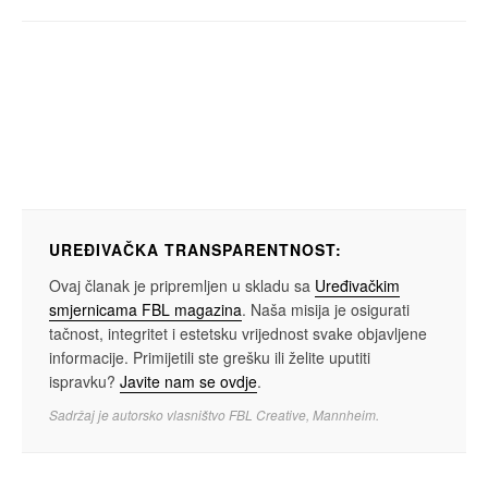
UREĐIVAČKA TRANSPARENTNOST:
Ovaj članak je pripremljen u skladu sa
Uređivačkim
smjernicama FBL magazina
. Naša misija je osigurati
tačnost, integritet i estetsku vrijednost svake objavljene
informacije. Primijetili ste grešku ili želite uputiti
ispravku?
Javite nam se ovdje
.
Sadržaj je autorsko vlasništvo FBL Creative, Mannheim.