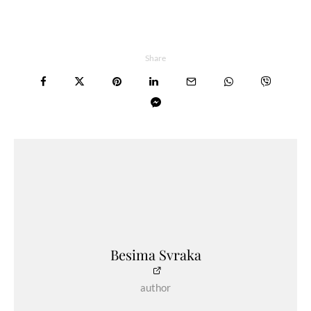
Share
Besima Svraka
author