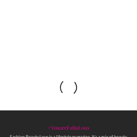
Tradicija Kurda i alevita na Jazz Festu Sarajevo
Ekskluzivno testiranje nove Škode Octavia:
Elegantno, sigurno i sofisticirano putovanje
#YouareFaBuLous
Fashion.Beauty.Love is a lifestyle magazine. It's a mix of beauty,