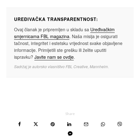
UREĐIVAČKA TRANSPARENTNOST:
Ovaj članak je pripremljen u skladu sa
Uređivačkim
smjernicama FBL magazina
. Naša misija je osigurati
tačnost, integritet i estetsku vrijednost svake objavljene
informacije. Primijetili ste grešku ili želite uputiti
ispravku?
Javite nam se ovdje
.
Sadržaj je autorsko vlasništvo FBL Creative, Mannheim.
Share