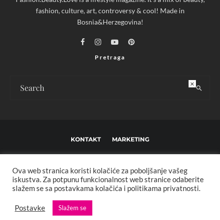
fashion, culture, art, controversy & cool! Made in
Bosnia&Herzegovina!
Pretraga
×
KONTAKT
MARKETING
USLOVI KORIŠTENJA I UREĐIVAČKE SMJERNICE
Ova web stranica koristi kolačiće za poboljšanje vašeg
IMPRESSUM
O NAMA
iskustva. Za potpunu funkcionalnost web stranice odaberite
slažem se sa postavkama kolačića i politikama privatnosti.
Copyright © 2013 - 2025 FBL creative. Sva prava zadržana. Developed by:
Postavke
Slažem se
XStreamThemes