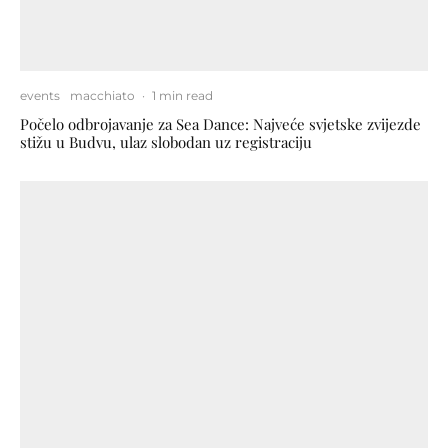
events
macchiato
·
1 min read
Počelo odbrojavanje za Sea Dance: Najveće svjetske zvijezde
stižu u Budvu, ulaz slobodan uz registraciju