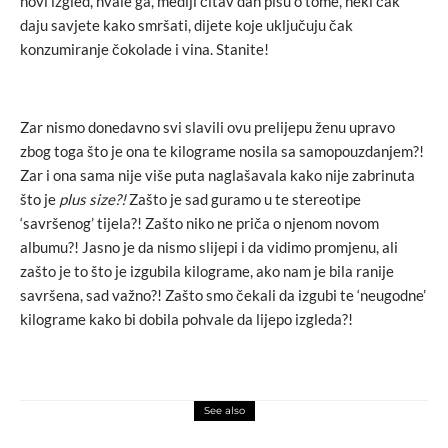
novi izgled, hvale ga, mediji čitav dan pišu o tome, neki čak
daju savjete kako smršati, dijete koje uključuju čak
konzumiranje čokolade i vina. Stanite!
Zar nismo donedavno svi slavili ovu prelijepu ženu upravo
zbog toga što je ona te kilograme nosila sa samopouzdanjem?!
Zar i ona sama nije više puta naglašavala kako nije zabrinuta
što je
plus size?!
Zašto je sad guramo u te stereotipe
‘savršenog’ tijela?! Zašto niko ne priča o njenom novom
albumu?! Jasno je da nismo slijepi i da vidimo promjenu, ali
zašto je to što je izgubila kilograme, ako nam je bila ranije
savršena, sad važno?! Zašto smo čekali da izgubi te ‘neugodne’
kilograme kako bi dobila pohvale da lijepo izgleda?!
See also