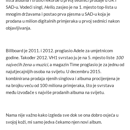
lista albuma i srušio rekorde u prvoj sedmici prodaje u UK i
SAD-u. Vodeći singl,
Hello
, zasjeo je na 1. mjesto top-lista u
mnogim državama i postao prva pjesma u SAD-u koja je
prodana u milion digitalnih primjeraka u prvoj sedmici nakon
objavljivanja.
Billboard je 2011. i 2012. proglasio Adele za umjetnicom
godine. Također 2012. VH1 svrstao ju je na 5. mjesto liste
100
najvećih žena u muzici
, a magazin Time proglasio je za jednu od
najutjecajnijih osoba na svijetu. U decembru 2015.
kombinirana prodaja njenih singlova i albuma procijenjena je
na brojku veću od 100 miliona primjeraka, što je svrstava
među izvođače s najviše prodanih albuma na svijetu.
Nama nije važno kako izgleda sve dok se ona dobro osjeća u
svojoj koži, mi samo jedva čekamo njen novi album.