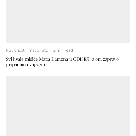
FBLičnosti
macchiato
·
2 min read
Svi hvale mišiće Matta Damona u ODISEJI, a oni zapravo
pripadaju ovoj ženi