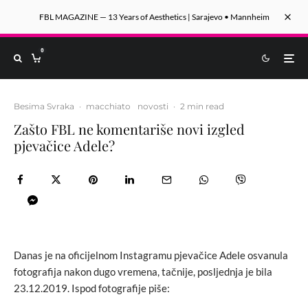
FBL MAGAZINE — 13 Years of Aesthetics | Sarajevo • Mannheim
0
Besima Svraka
·
macchiato
novosti
·
2 min read
Zašto FBL ne komentariše novi izgled
pjevačice Adele?
Danas je na oficijelnom Instagramu pjevačice Adele osvanula
fotografija nakon dugo vremena, tačnije, posljednja je bila
23.12.2019. Ispod fotografije piše: