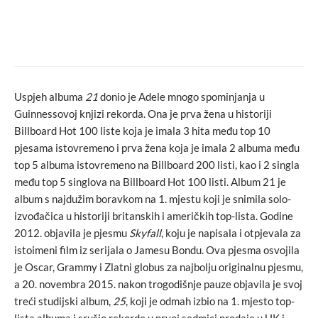
macchiato
novosti
Kampanja Bh. povorke ponosa: Iza zidova
margine
Uspjeh albuma
21
donio je Adele mnogo spominjanja u
Guinnessovoj knjizi rekorda. Ona je prva žena u historiji
Billboard Hot 100 liste koja je imala 3 hita među top 10
pjesama istovremeno i prva žena koja je imala 2 albuma među
top 5 albuma istovremeno na Billboard 200 listi, kao i 2 singla
među top 5 singlova na Billboard Hot 100 listi. Album 21 je
album s najdužim boravkom na 1. mjestu koji je snimila solo-
izvođačica u historiji britanskih i američkih top-lista. Godine
2012. objavila je pjesmu
Skyfall
, koju je napisala i otpjevala za
istoimeni film iz serijala o Jamesu Bondu. Ova pjesma osvojila
je Oscar, Grammy i Zlatni globus za najbolju originalnu pjesmu,
a 20. novembra 2015. nakon trogodišnje pauze objavila je svoj
treći studijski album,
25
, koji je odmah izbio na 1. mjesto top-