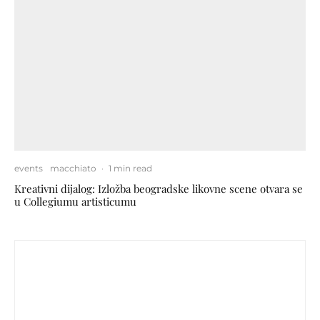
events
macchiato
·
1 min read
Kreativni dijalog: Izložba beogradske likovne scene otvara se
u Collegiumu artisticumu