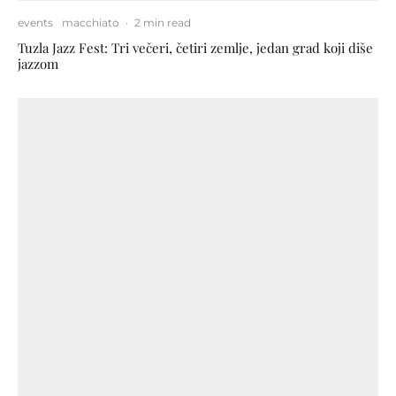
events
macchiato
·
2 min read
Tuzla Jazz Fest: Tri večeri, četiri zemlje, jedan grad koji diše
jazzom