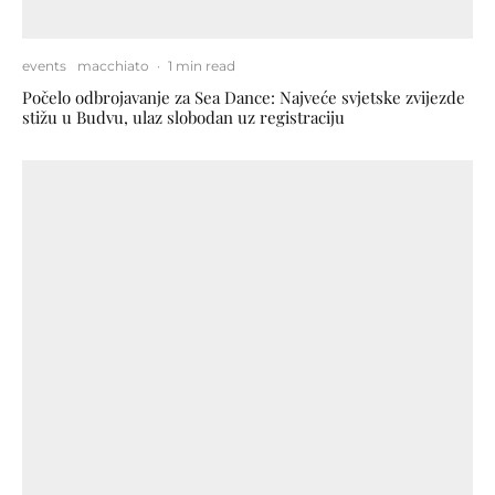
events
macchiato
·
1 min read
Počelo odbrojavanje za Sea Dance: Najveće svjetske zvijezde
stižu u Budvu, ulaz slobodan uz registraciju