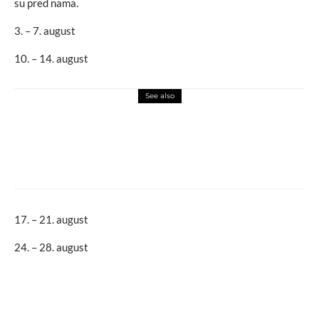
su pred nama.
3. – 7. august
10. – 14. august
See also
macchiato
novosti
Nema snijega? Nema problema, ako si
Valentin Delluc
17. – 21. august
24. – 28. august