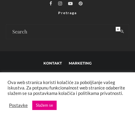
Pretraga
×
KONTAKT
MARKETING
USLOVI KORIŠTENJA I UREĐIVAČKE SMJERNICE
Ova web stranica koristi kolačiće za poboljšanje vašeg
IMPRESSUM
O NAMA
iskustva. Za potpunu funkcionalnost web stranice odaberite
slažem se sa postavkama kolačića i politikama privatnosti.
Copyright © 2013 - 2025 FBL creative. Sva prava zadržana. Developed by:
Postavke
Slažem se
XStreamThemes