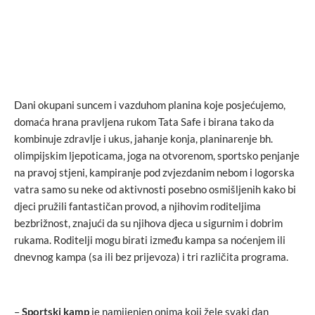
Dani okupani suncem i vazduhom planina koje posjećujemo,
domaća hrana pravljena rukom Tata Safe i birana tako da
kombinuje zdravlje i ukus, jahanje konja, planinarenje bh.
olimpijskim ljepoticama, joga na otvorenom, sportsko penjanje
na pravoj stjeni, kampiranje pod zvjezdanim nebom i logorska
vatra samo su neke od aktivnosti posebno osmišljenih kako bi
djeci pružili fantastičan provod, a njihovim roditeljima
bezbrižnost, znajući da su njihova djeca u sigurnim i dobrim
rukama. Roditelji mogu birati između kampa sa noćenjem ili
dnevnog kampa (sa ili bez prijevoza) i tri različita programa.
–
Sportski kamp
je namijenjen onima koji žele svaki dan