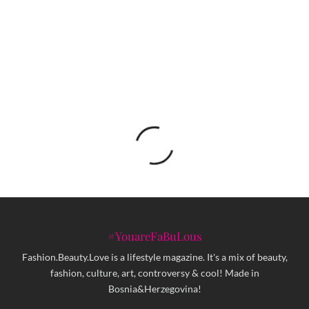
EDIN LIČINA, produkt dizajner iz Sarajeva,
dizajnirao drveni bicikl
#YouareFaBuLous
Fashion.Beauty.Love is a lifestyle magazine. It's a mix of beauty,
fashion, culture, art, controversy & cool! Made in
Bosnia&Herzegovina!