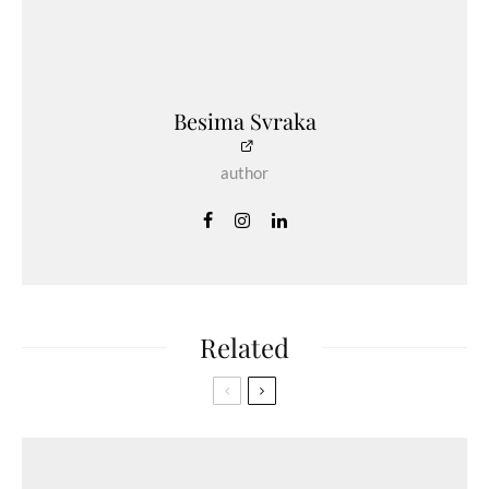
Besima Svraka
author
Related