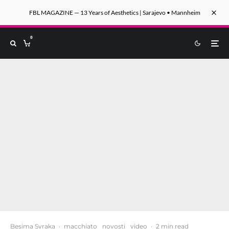
FBL MAGAZINE — 13 Years of Aesthetics | Sarajevo • Mannheim
0
Besima Svraka
·
macchiato
novosti
video
·
2 min read