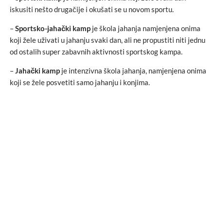
iskusiti nešto drugačije i okušati se u novom sportu.
–
Sportsko-jahački kamp
je škola jahanja namjenjena onima
koji žele uživati u jahanju svaki dan, ali ne propustiti niti jednu
od ostalih super zabavnih aktivnosti sportskog kampa.
–
Jahački kamp
je intenzivna škola jahanja, namjenjena onima
koji se žele posvetiti samo jahanju i konjima.