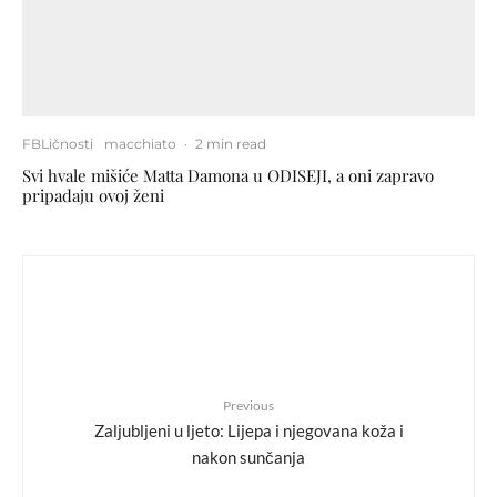
FBLičnosti
macchiato
·
2 min read
Svi hvale mišiće Matta Damona u ODISEJI, a oni zapravo
pripadaju ovoj ženi
Previous
Zaljubljeni u ljeto: Lijepa i njegovana koža i
nakon sunčanja