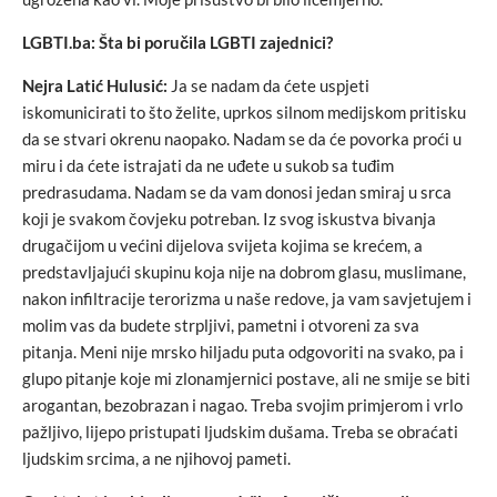
LGBTI.ba: Šta bi poručila LGBTI zajednici?
Nejra Latić Hulusić:
Ja se nadam da ćete uspjeti
iskomunicirati to što želite, uprkos silnom medijskom pritisku
da se stvari okrenu naopako. Nadam se da će povorka proći u
miru i da ćete istrajati da ne uđete u sukob sa tuđim
predrasudama. Nadam se da vam donosi jedan smiraj u srca
koji je svakom čovjeku potreban. Iz svog iskustva bivanja
drugačijom u većini dijelova svijeta kojima se krećem, a
predstavljajući skupinu koja nije na dobrom glasu, muslimane,
nakon infiltracije terorizma u naše redove, ja vam savjetujem i
molim vas da budete strpljivi, pametni i otvoreni za sva
pitanja. Meni nije mrsko hiljadu puta odgovoriti na svako, pa i
glupo pitanje koje mi zlonamjernici postave, ali ne smije se biti
arogantan, bezobrazan i nagao. Treba svojim primjerom i vrlo
pažljivo, lijepo pristupati ljudskim dušama. Treba se obraćati
ljudskim srcima, a ne njihovoj pameti.