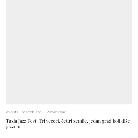
events
macchiato
·
2 min read
Tuzla Jazz Fest: Tri večeri, četiri zemlje, jedan grad koji diše
jazzom