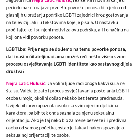
periodu nakon najave prve Bh. povorke ponosa bila jedna od
glasnijih u pružanju podrške LGBTI zajednici kroz gostovanja
na televiziji, ali i u tekstovima koje je pisala. U nastavku
pročitajte koji su njeni motivi za ovu podršku, ali i o načinu na
koji ona vidi povorku ponosa.
LGBTI.ba: Prije nego se dođemo na temu povorke ponosa,
da li našim čitateljima/cama možeš reći nešto više o svom
procesu osvještavanja LGBTI identiteta kao sastavnog dijela
društva?
Nejra Latić Hulusić
:
Ja volim ljude radi onoga kakvi su, a ne
šta su. Valjda je zato i proces osvještavanja postojanja LGBTI
osoba u mojoj okolini došao nekako bez tereta predrasuda.
Uvijek bih prvo upoznala osobu sa svim njenim djelićima
karaktera, pa bih tek onda saznala za njenu seksualnu
orijentaciju. Ako je taj neko bio za mene bezveze ili predivna
osoba od samog početka, ostao je takav i nakon spoznaje o
seksualnoj orijentaciji te osobe.