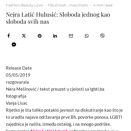
Fashion.Beauty.Love
·
FBLičnosti
macchiato
·
4 min read
Nejra Latić Hulusić: Sloboda jednog kao
sloboda svih nas
Release Date
05/05/2019
razgovarala
Nera Mešinović / tekst preuzet u cjelosti sa lgbti.ba
fotografija
Vanja Lisac
Rijetko je šta toliko potaklo javnost na diskutiranje kao što je
to uradila najava održavanja prve Bh. povorke ponosa. LGBTI
zajednica je naišla, između ostalog, i na mnogo podrške.
Sagovornica
Nejra Latić Hulusić
, režiserka i novinarka, je u