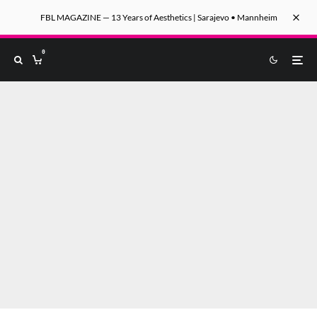
FBL MAGAZINE — 13 Years of Aesthetics | Sarajevo • Mannheim
0