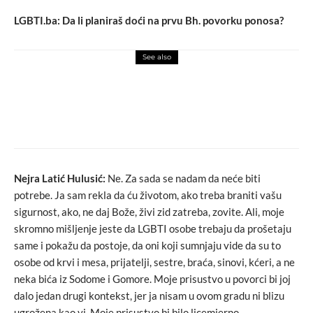
LGBTI.ba: Da li planiraš doći na prvu Bh. povorku ponosa?
See also
events
macchiato
Novo izdanje JAZZ FESTA SARAJEVO će
predstaviti 18 muzičara i muzičarki iz 15
zemalja
Nejra Latić Hulusić:
Ne. Za sada se nadam da neće biti
potrebe. Ja sam rekla da ću životom, ako treba braniti vašu
sigurnost, ako, ne daj Bože, živi zid zatreba, zovite. Ali, moje
skromno mišljenje jeste da LGBTI osobe trebaju da prošetaju
same i pokažu da postoje, da oni koji sumnjaju vide da su to
osobe od krvi i mesa, prijatelji, sestre, braća, sinovi, kćeri, a ne
neka bića iz Sodome i Gomore. Moje prisustvo u povorci bi joj
dalo jedan drugi kontekst, jer ja nisam u ovom gradu ni blizu
ugrožena kao vi. Moje prisustvo bi bilo licemjerno.