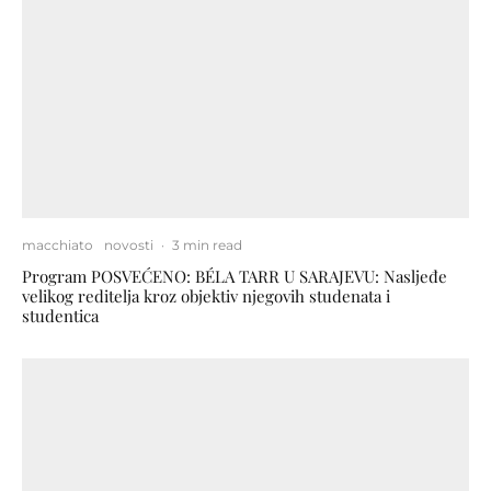
macchiato
novosti
·
3 min read
Program POSVEĆENO: BÉLA TARR U SARAJEVU: Nasljeđe
velikog reditelja kroz objektiv njegovih studenata i
studentica