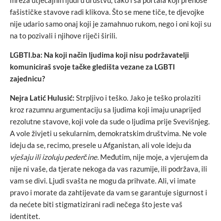
fašističke stavove radi klikova. Što se mene tiče, te djevojke
nije udario samo onaj koji je zamahnuo rukom, nego i oni koji su
na to pozivali i njihove riječi širili.
LGBTI.ba: Na koji način ljudima koji nisu podržavatelji
komuniciraš svoje tačke gledišta vezane za LGBTI
zajednicu?
Nejra Latić Hulusić:
Strpljivo i teško. Jako je teško prolaziti
kroz razumnu argumentaciju sa ljudima koji imaju unaprijed
rezolutne stavove, koji vole da sude o ljudima prije Svevišnjeg.
A vole živjeti u sekularnim, demokratskim društvima. Ne vole
ideju da se, recimo, presele u Afganistan, ali vole ideju da
vješaju ili izoluju pederčine.
Međutim, nije moje, a vjerujem da
nije ni vaše, da tjerate nekoga da vas razumije, ili podržava, ili
vam se divi. Ljudi svašta ne mogu da prihvate. Ali, vi imate
pravo i morate da zahtijevate da vam se garantuje sigurnost i
da nećete biti stigmatizirani radi nečega što jeste vaš
identitet.