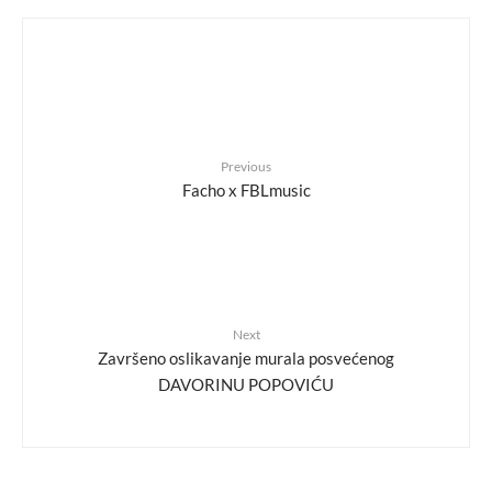
Previous
Facho x FBLmusic
Next
Završeno oslikavanje murala posvećenog
DAVORINU POPOVIĆU