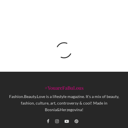
[machina] objavljuje novi singl ATOM
#YouareFaBuLous
Fashion.Beauty.Love is a lifestyle magazine. It's a mix of beauty,
fashion, culture, art, controversy & cool! Made in
Bosnia&Herzegovina!