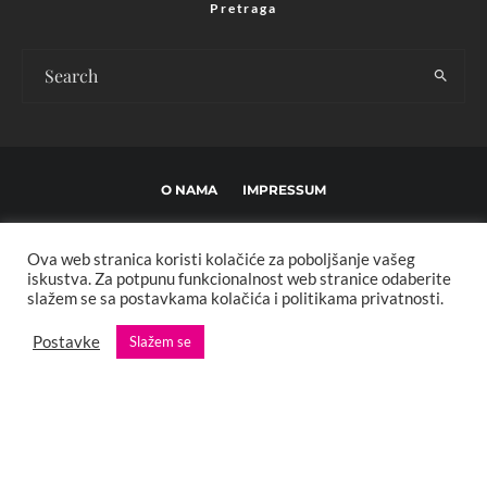
Pretraga
O NAMA
IMPRESSUM
USLOVI KORIŠTENJA I UREĐIVAČKE SMJERNICE
Ova web stranica koristi kolačiće za poboljšanje vašeg
POLITIKA PRIVATNOSTI
MARKETING
KONTAKT
iskustva. Za potpunu funkcionalnost web stranice odaberite
slažem se sa postavkama kolačića i politikama privatnosti.
Copyright © 2013 - 2025 FBL creative. Sva prava zadržana. Developed by:
Postavke
Slažem se
XStreamThemes