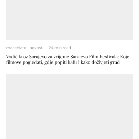
macchiato
novosti
·
24 min read
Vodič kroz Sarajevo za vrijeme Sarajevo Film Festivala: Koje
filmove pogledati, gdje popiti kafu i kako doživjeti grad