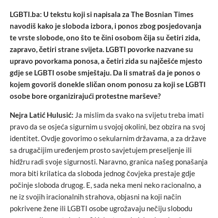
LGBTI.ba: U tekstu koji si napisala za The Bosnian Times
navodiš kako je sloboda izbora, i ponos zbog posjedovanja
te vrste slobode, ono što te čini osobom čija su četiri zida,
zapravo, četiri strane svijeta. LGBTI povorke nazvane su
upravo povorkama ponosa, a četiri zida su najčešće mjesto
gdje se LGBTI osobe smještaju. Da li smatraš da je ponos o
kojem govoriš donekle sličan onom ponosu za koji se LGBTI
osobe bore organizirajući protestne marševe?
Nejra Latić Hulusić:
Ja mislim da svako na svijetu treba imati
pravo da se osjeća sigurnim u svojoj okolini, bez obzira na svoj
identitet. Ovdje govorimo o sekularnim državama, a za države
sa drugačijim uređenjem prosto savjetujem preseljenje ili
hidžru radi svoje sigurnosti. Naravno, granica našeg ponašanja
mora biti krilatica da sloboda jednog čovjeka prestaje gdje
počinje sloboda drugog. E, sada neka meni neko racionalno, a
ne iz svojih iracionalnih strahova, objasni na koji način
pokrivene žene ili LGBTI osobe ugrožavaju nečiju slobodu