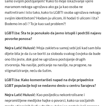
samo svojim postojanjem? Kako to moje iskazivanje vjere
maramom nekoga ugrožava ako ga ja kao osoba ne
maltretiram i isto tako, kako to LGBTI osoba ugrožava nekoga
svojim identitetom? Hodam ja ulicom, ili hodaš ti ulicom i šta?
Bodemo im oči ? To je kao sad problem?!
LGBTI.ba: Šta te je ponukalo da javno istupiš i podržiš najavu
povorke ponosa?
Nejra Latić Hulusić:
Moja zakletva samoj sebi još kad sam bila
dijete bila je da ću se boriti za slobodu svakog čovjeka da bude
ono što jeste, dok god ne ugrožava postojanje drugih
stvorenja. Na nasilje, poticanje na nasilje, na progone, na
stigmatiziranje, neću da šutim.
LGBTI.ba: Kako komentarišeš napad na dvije pripadnice
LGBT populacije koji se nedavno desio u centru Sarajeva?
Nejra Latić Hulusić:
Kao posljedicu nekontrolisane i
nepromišljene medijske hajke o povorci, kako sa socijalnih
mreža utjecajnih ljudi u društvu, tako i sa portala koji prenose