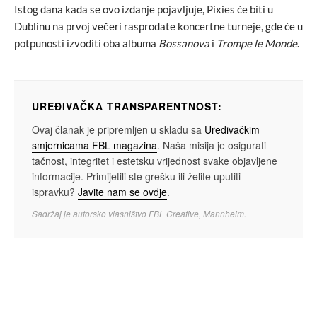
Istog dana kada se ovo izdanje pojavljuje, Pixies će biti u
Dublinu na prvoj večeri rasprodate koncertne turneje, gde će u
potpunosti izvoditi oba albuma
Bossanova
i
Trompe le Monde
.
UREĐIVAČKA TRANSPARENTNOST:
Ovaj članak je pripremljen u skladu sa
Uređivačkim
smjernicama FBL magazina
. Naša misija je osigurati
tačnost, integritet i estetsku vrijednost svake objavljene
informacije. Primijetili ste grešku ili želite uputiti
ispravku?
Javite nam se ovdje
.
Sadržaj je autorsko vlasništvo FBL Creative, Mannheim.