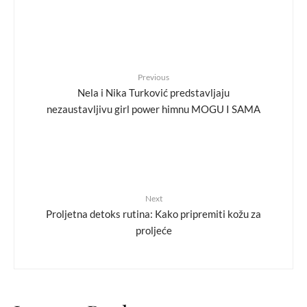
Previous
Nela i Nika Turković predstavljaju
nezaustavljivu girl power himnu MOGU I SAMA
Next
Proljetna detoks rutina: Kako pripremiti kožu za
proljeće