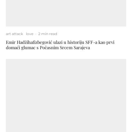
art attack
love
·
2 min read
Emir Hadžihafizbegović ulazi u historiju SFF-a kao prvi
domaći glumac s Počasnim Srcem Sarajeva