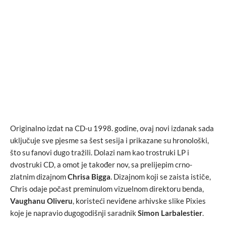
Originalno izdat na CD-u 1998. godine, ovaj novi izdanak sada
uključuje sve pjesme sa šest sesija i prikazane su hronološki,
što su fanovi dugo tražili. Dolazi nam kao trostruki LP i
dvostruki CD, a omot je također nov, sa prelijepim crno-
zlatnim dizajnom
Chrisa Bigga
. Dizajnom koji se zaista ističe,
Chris odaje počast preminulom vizuelnom direktoru benda,
Vaughanu Oliveru
, koristeći neviđene arhivske slike Pixies
koje je napravio dugogodišnji saradnik
Simon Larbalestier
.