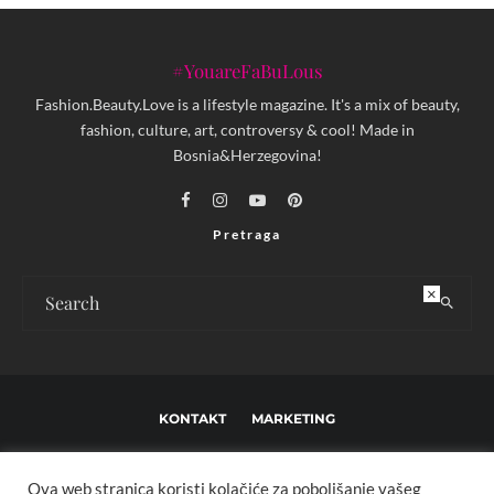
#YouareFaBuLous
Fashion.Beauty.Love is a lifestyle magazine. It's a mix of beauty,
fashion, culture, art, controversy & cool! Made in
Bosnia&Herzegovina!
Pretraga
×
KONTAKT
MARKETING
USLOVI KORIŠTENJA I UREĐIVAČKE SMJERNICE
Ova web stranica koristi kolačiće za poboljšanje vašeg