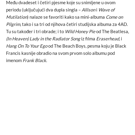
Među dvadeset i četiri pjesme koje su snimljene u ovom
periodu (uključujući dva dupla singla –
Allison
i
Wave of
Mutilation
) nalaze se favoriti kako sa mini-albuma
Come on
Pilgrim
, tako i sa tri od njihova četiri studijska albuma za 4AD.
Tu su također i tri obrade; i to
Wild Honey Pie
od The Beatlesa,
(In Heaven) Lady in the Radiator Song
iz filma
Eraserhead
, i
Hang On To Your Ego
od The Beach Boys, pesma koju je Black
Francis kasnije obradio na svom prvom solo albumu pod
imenom
Frank Black
.