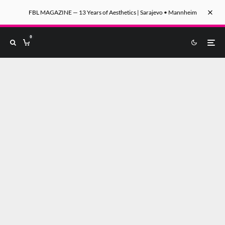
FBL MAGAZINE — 13 Years of Aesthetics | Sarajevo • Mannheim
0