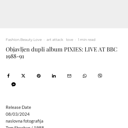
Fashion.Beauty.Love
·
art attack
love
·
1 min read
Objavljen dupli album PIXIES: LIVE AT BBC
1988-91
Release Date
08/03/2024
naslovna fotografija
Tom Sheehan / 1988.