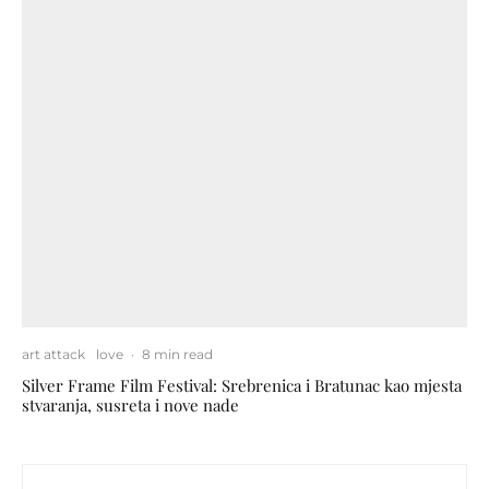
art attack
love
·
8 min read
Silver Frame Film Festival: Srebrenica i Bratunac kao mjesta
stvaranja, susreta i nove nade