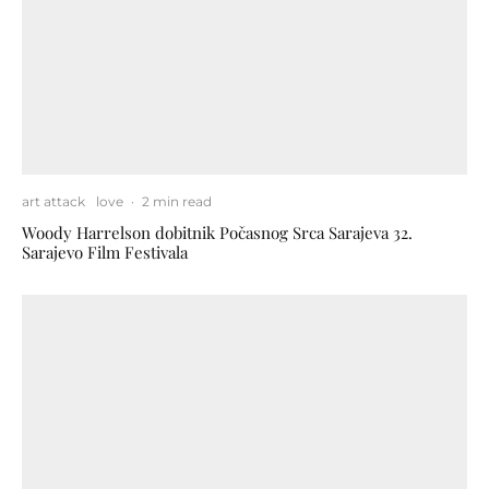
art attack
love
·
2 min read
Woody Harrelson dobitnik Počasnog Srca Sarajeva 32.
Sarajevo Film Festivala