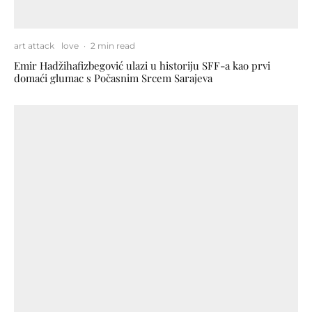
art attack
love
·
2 min read
Emir Hadžihafizbegović ulazi u historiju SFF-a kao prvi
domaći glumac s Počasnim Srcem Sarajeva