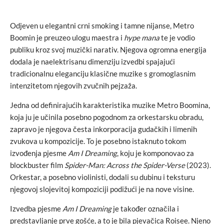
Odjeven u elegantni crni smoking i tamne nijanse, Metro
Boomin je preuzeo ulogu maestra i
hype mana
te je vodio
publiku kroz svoj muzički narativ. Njegova ogromna energija
dodala je naelektrisanu dimenziju izvedbi spajajući
tradicionalnu eleganciju klasične muzike s gromoglasnim
intenzitetom njegovih zvučnih pejzaža.
Jedna od definirajućih karakteristika muzike Metro Boomina,
koja ju je učinila posebno pogodnom za orkestarsku obradu,
zapravo je njegova česta inkorporacija gudačkih i limenih
zvukova u kompozicije. To je posebno istaknuto tokom
izvođenja pjesme
Am I Dreaming
, koju je komponovao za
blockbuster film
Spider-Man: Across the Spider-Verse
(2023).
Orkestar, a posebno violinisti, dodali su dubinu i teksturu
njegovoj slojevitoj kompoziciji podižući je na nove visine.
Izvedba pjesme
Am I Dreaming
je također označila i
predstavljanje prve gošće, a to je bila pjevačica Roisee. Njeno