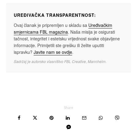
UREĐIVAČKA TRANSPARENTNOST:
Ovaj članak je pripremljen u skladu sa
Uređivačkim
smjernicama FBL magazina
. Naša misija je osigurati
tačnost, integritet i estetsku vrijednost svake objavljene
informacije. Primijetili ste grešku ili želite uputiti
ispravku?
Javite nam se ovdje
.
Sadržaj je autorsko vlasništvo FBL Creative, Mannheim.
Share