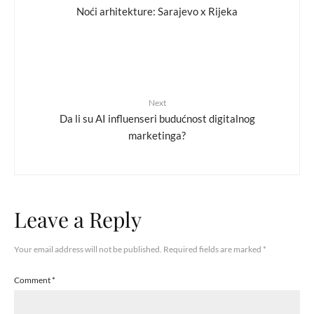
Noći arhitekture: Sarajevo x Rijeka
Next
Da li su AI influenseri budućnost digitalnog
marketinga?
Leave a Reply
Your email address will not be published.
Required fields are marked
*
Comment
*