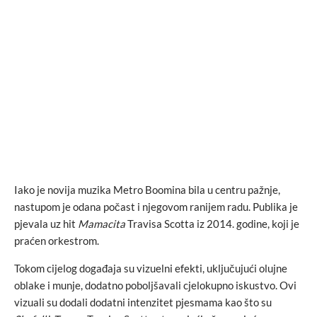
Iako je novija muzika Metro Boomina bila u centru pažnje,
nastupom je odana počast i njegovom ranijem radu. Publika je
pjevala uz hit
Mamacita
Travisa Scotta iz 2014. godine, koji je
praćen orkestrom.
Tokom cijelog događaja su vizuelni efekti, uključujući olujne
oblake i munje, dodatno poboljšavali cjelokupno iskustvo. Ovi
vizuali su dodali dodatni intenzitet pjesmama kao što su