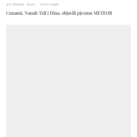
art attack
love
·
1 min read
Cunami, Nanah Tzil i Dina. objavili pjesmu METEOR