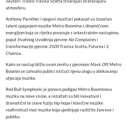
Skyfall
i
Trance
Travisa Scotta stvarajući očaravajuću
atmosferu.
Anthony Parnther i njegovi muzičari pokazali su izuzetan
talent spajanjem muzike Metro Boomina s dinamičnom
energijom koja se rijetko povezuje s orkestralnim nastupima,
poput živahnog izvođenja pjesme
No Complaints
i
transformacije pjesme
3500
Travisa Scotta, Futurea i 2
Chainza.
Kako se nastup bližio svom zenitu s pjesmom
Mask Off
, Metro
Boomin se zahvalio publici ističući njenu ulogu u oblikovanju
utjecaja muzike.
Red Bull Symphonic je ponovo podigao Metro Boominovu
muziku na nove visine, a rezultati su bili inovativni i
dramatični te slave fuziju hip-hopa i klasične muzike
reafirmišući moć muzike koja ujedinjuje različite žanrove i
publiku.