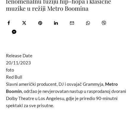
fenomenalnu fuziju hip-hopa i klasične
muzike u režiji Metro Boomina
Release Date
20/11/2023
foto
Red Bull
Slavni američki producent, DJ i osvajač Grammyja,
Metro
Boomin
, održao je nevjerovatan nastup u rasprodanoj dvorani
Dolby Theatre u Los Angelesu, gdje je priredio 90-minutni
spektakl za sve prisutne.