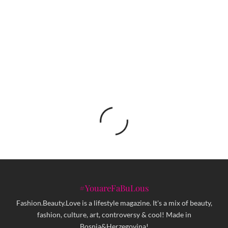
Amila Hodžić: Prstenje govori ono što mi želimo
da kažemo o sebi
#YouareFaBuLous
Fashion.Beauty.Love is a lifestyle magazine. It's a mix of beauty,
fashion, culture, art, controversy & cool! Made in
Bosnia&Herzegovina!