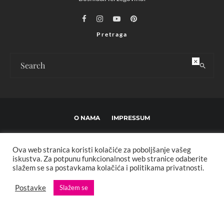
Pretraga
×
O NAMA
IMPRESSUM
USLOVI KORIŠTENJA I UREĐIVAČKE SMJERNICE
Ova web stranica koristi kolačiće za poboljšanje vašeg
POLITIKA PRIVATNOSTI
MARKETING
KONTAKT
iskustva. Za potpunu funkcionalnost web stranice odaberite
slažem se sa postavkama kolačića i politikama privatnosti.
Copyright © 2013 - 2025 FBL creative. Sva prava zadržana. Developed by:
Postavke
Slažem se
XStreamThemes