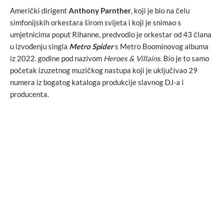
Američki dirigent
Anthony Parnther
, koji je bio na čelu
simfonijskih orkestara širom svijeta i koji je snimao s
umjetnicima poput Rihanne, predvodio je orkestar od 43 člana
u izvođenju singla
Metro Spider
s Metro Boominovog albuma
iz 2022. godine pod nazivom
Heroes & Villains
. Bio je to samo
početak izuzetnog muzičkog nastupa koji je uključivao 29
numera iz bogatog kataloga produkcije slavnog DJ-a i
producenta.