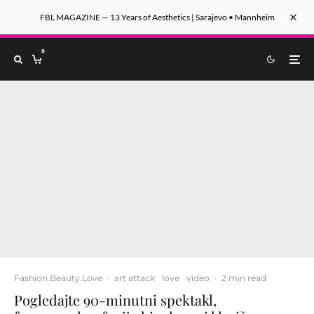
FBL MAGAZINE — 13 Years of Aesthetics | Sarajevo • Mannheim
0
Fashion.Beauty.Love
·
art attack
love
video
·
2 min read
Pogledajte 90-minutni spektakl,