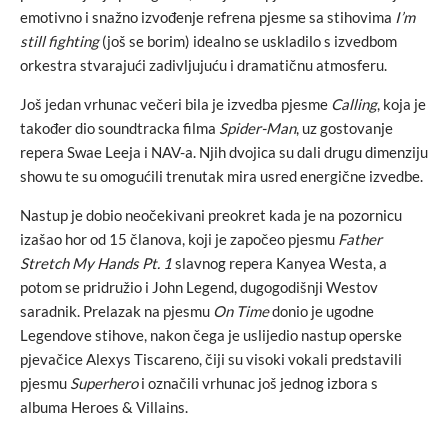
emotivno i snažno izvođenje refrena pjesme sa stihovima
I’m
still fighting
(još se borim) idealno se uskladilo s izvedbom
orkestra stvarajući zadivljujuću i dramatičnu atmosferu.
Još jedan vrhunac večeri bila je izvedba pjesme
Calling
, koja je
također dio soundtracka filma
Spider-Man
, uz gostovanje
repera Swae Leeja i NAV-a. Njih dvojica su dali drugu dimenziju
showu te su omogućili trenutak mira usred energične izvedbe.
Nastup je dobio neočekivani preokret kada je na pozornicu
izašao hor od 15 članova, koji je započeo pjesmu
Father
Stretch My Hands Pt. 1
slavnog repera Kanyea Westa, a
potom se pridružio i John Legend, dugogodišnji Westov
saradnik. Prelazak na pjesmu
On Time
donio je ugodne
Legendove stihove, nakon čega je uslijedio nastup operske
pjevačice Alexys Tiscareno, čiji su visoki vokali predstavili
pjesmu
Superhero
i označili vrhunac još jednog izbora s
albuma Heroes & Villains.