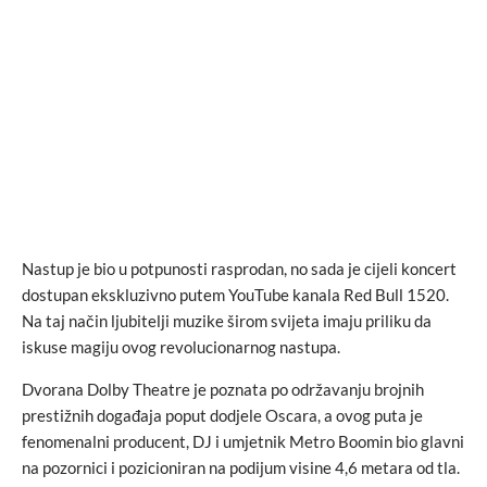
Nastup je bio u potpunosti rasprodan, no sada je cijeli koncert
dostupan ekskluzivno putem YouTube kanala Red Bull 1520.
Na taj način ljubitelji muzike širom svijeta imaju priliku da
iskuse magiju ovog revolucionarnog nastupa.
Dvorana Dolby Theatre je poznata po održavanju brojnih
prestižnih događaja poput dodjele Oscara, a ovog puta je
fenomenalni producent, DJ i umjetnik Metro Boomin bio glavni
na pozornici i pozicioniran na podijum visine 4,6 metara od tla.