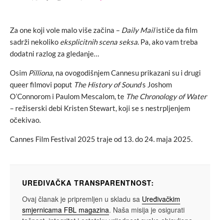
Za one koji vole malo više začina –
Daily Mail
ističe da film
sadrži nekoliko
eksplicitnih scena seksa
. Pa, ako vam treba
dodatni razlog za gledanje…
Osim
Pilliona
, na ovogodišnjem Cannesu prikazani su i drugi
queer filmovi poput
The History of Sound
s Joshom
O’Connorom i Paulom Mescalom, te
The Chronology of Water
– režiserski debi Kristen Stewart, koji se s nestrpljenjem
očekivao.
Cannes Film Festival 2025 traje od 13. do 24. maja 2025.
UREĐIVAČKA TRANSPARENTNOST:
Ovaj članak je pripremljen u skladu sa
Uređivačkim
smjernicama FBL magazina
. Naša misija je osigurati