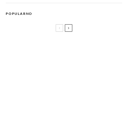
POPULARNO
Vodeći komunikator Googleova AI Laba Deepmind, SpaceX-a