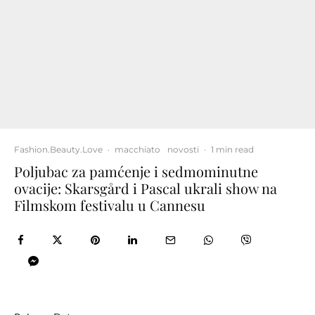
Fashion.Beauty.Love
·
macchiato
novosti
·
1 min read
Poljubac za pamćenje i sedmominutne
ovacije: Skarsgård i Pascal ukrali show na
Filmskom festivalu u Cannesu