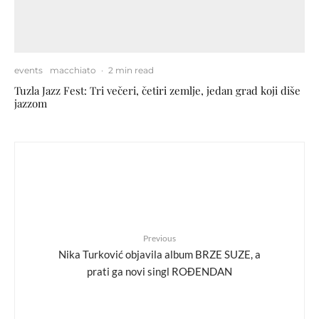
events
macchiato
·
2 min read
Tuzla Jazz Fest: Tri večeri, četiri zemlje, jedan grad koji diše
jazzom
Previous
Nika Turković objavila album BRZE SUZE, a
prati ga novi singl ROĐENDAN