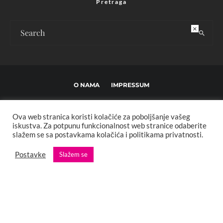
Pretraga
×
O NAMA
IMPRESSUM
USLOVI KORIŠTENJA I UREĐIVAČKE SMJERNICE
Ova web stranica koristi kolačiće za poboljšanje vašeg
POLITIKA PRIVATNOSTI
MARKETING
KONTAKT
iskustva. Za potpunu funkcionalnost web stranice odaberite
slažem se sa postavkama kolačića i politikama privatnosti.
Copyright © 2013 - 2025 FBL creative. Sva prava zadržana. Developed by:
Postavke
Slažem se
XStreamThemes