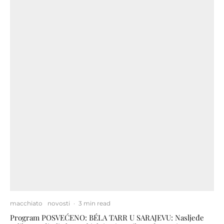
macchiato
novosti
·
3 min read
Program POSVEĆENO: BÉLA TARR U SARAJEVU: Nasljeđe