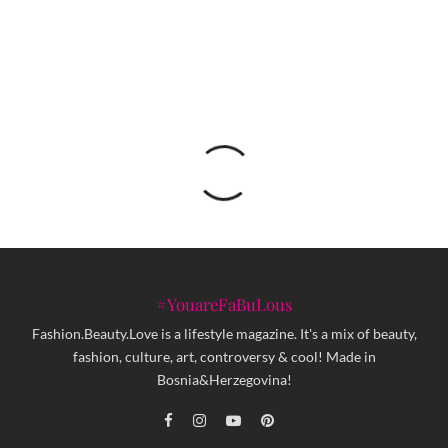
Pride Style Sarajevo
#YouareFaBuLous
Fashion.Beauty.Love is a lifestyle magazine. It's a mix of beauty,
fashion, culture, art, controversy & cool! Made in
Bosnia&Herzegovina!