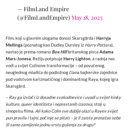
— FilmLand Empire
(@FilmLandEmpire)
May 18, 2025
Film, koji u glavnim ulogama donosi Skarsgårda i
Harryja
Mellinga
(poznatog kao Dudley Dursley iz
Harry Pottera
),
nastao je prema romanu
Box Hill
britanskog pisca
Adama
Mars-Jonesa
. Režiju potpisuje
Harry Lighton
, a radnja nas
vodi u svijet Colinove transformacije – od povučenog,
neuglednog mladića do podložnog člana bajkerske zajednice
pod vodstvom karizmatičnog i dominantnog Raya, kojeg igra
Skarsgård.
– Ray ga izvlači iz dosadne svakodnevice i uvodi u svijet kinky
kulture, queer identiteta i neprestanih izazova,
stoji u
sinopsisu filma.
Ali kako Colin sve dublje ulazi u Rayev svijet
pun pravila i tajni, počinje se pitati – je li zaista pronašao sebe
ili samo zamijenio jednu vrstu gušenja za drugu?