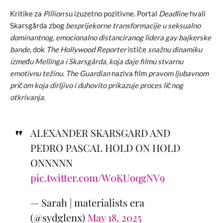
Kritike za
Pillion
su izuzetno pozitivne. Portal
Deadline
hvali
Skarsgårda zbog
besprijekorne transformacije u seksualno
dominantnog, emocionalno distanciranog lidera gay bajkerske
bande
, dok
The Hollywood Reporter
ističe
snažnu dinamiku
između Mellinga i Skarsgårda, koja daje filmu stvarnu
emotivnu težinu.
The Guardian
naziva film
pravom ljubavnom
pričom koja dirljivo i duhovito prikazuje proces ličnog
otkrivanja.
ALEXANDER SKARSGARD AND
PEDRO PASCAL HOLD ON HOLD
ONNNNN
pic.twitter.com/W0KUoqgNV9
— Sarah | materialists era
(@sydglenx)
May 18, 2025