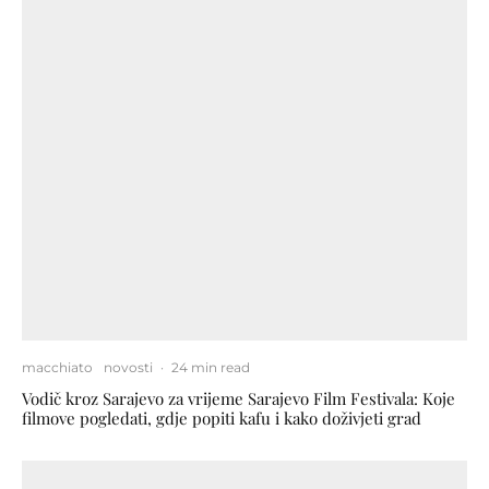
macchiato
novosti
·
24 min read
Vodič kroz Sarajevo za vrijeme Sarajevo Film Festivala: Koje
filmove pogledati, gdje popiti kafu i kako doživjeti grad