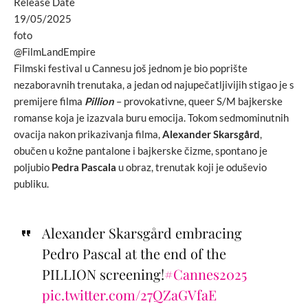
Release Date
19/05/2025
foto
@FilmLandEmpire
Filmski festival u Cannesu još jednom je bio poprište
nezaboravnih trenutaka, a jedan od najupečatljivijih stigao je s
premijere filma
Pillion
– provokativne, queer S/M bajkerske
romanse koja je izazvala buru emocija. Tokom sedmominutnih
ovacija nakon prikazivanja filma,
Alexander Skarsgård
,
obučen u kožne pantalone i bajkerske čizme, spontano je
poljubio
Pedra Pascala
u obraz, trenutak koji je oduševio
publiku.
Alexander Skarsgård embracing
Pedro Pascal at the end of the
PILLION screening!
#Cannes2025
pic.twitter.com/27QZaGVfaE