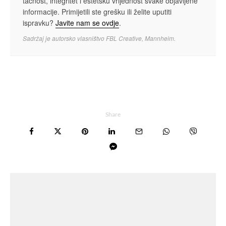
tačnost, integritet i estetsku vrijednost svake objavljene
informacije. Primijetili ste grešku ili želite uputiti
ispravku?
Javite nam se ovdje
.
Sadržaj je autorsko vlasništvo FBL Creative, Mannheim.
Share