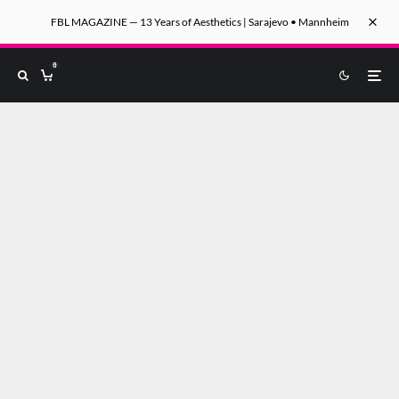
FBL MAGAZINE — 13 Years of Aesthetics | Sarajevo • Mannheim
0