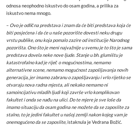
odnosa neophodno iskustvo do osam godina, a prilika za
iskustvo nema mnogo.
–
Ovo je odlična predstava i znam da će biti predstava koja će
biti posjećena i da će u naše pozorište dovesti neku drugu
vrstu publike, onu koja pomalo zazire od institucije Narodnog
pozorišta. Ono što je meni najvažnije u svemu je to što je sama
predstava dovela neke nove ljude. Stanje u bh. glumištu je
katastrofalno kad je riječ o mogućnostima, nemamo
alternativne scene, nemamo mogućnost zapošljavanja novih
generacija, jer imamo zabranu o zapošljavanju i vrlo rijetko se
otvaraju nova radna mjesta, ali nekako nemamo ni
samoincijativu mladih ljudi koji završe vrlo komplikovan
fakultet i onda se nađu na ulici. Do te mjere je sve loše da
imamo situaciju da osam godina ne možete da se zaposlite za
stalno, to je jedini fakultet u našoj zemlji nakon kojeg vam je
onemogućeno da se zaposlite
, istaknula je Vedrana Božić.