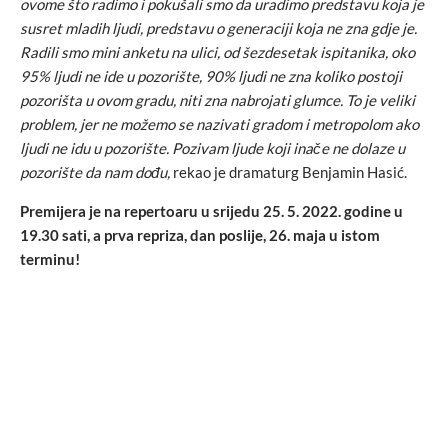
ovome što radimo i pokušali smo da uradimo predstavu koja je
susret mladih ljudi, predstavu o generaciji koja ne zna gdje je.
Radili smo mini anketu na ulici, od šezdesetak ispitanika, oko
95% ljudi ne ide u pozorište, 90% ljudi ne zna koliko postoji
pozorišta u ovom gradu, niti zna nabrojati glumce. To je veliki
problem, jer ne možemo se nazivati gradom i metropolom ako
ljudi ne idu u pozorište. Pozivam ljude koji inače ne dolaze u
pozorište da nam dođu,
rekao je dramaturg Benjamin Hasić.
Premijera je na repertoaru u srijedu 25. 5. 2022. godine u
19.30 sati, a prva repriza, dan poslije, 26. maja u istom
terminu!