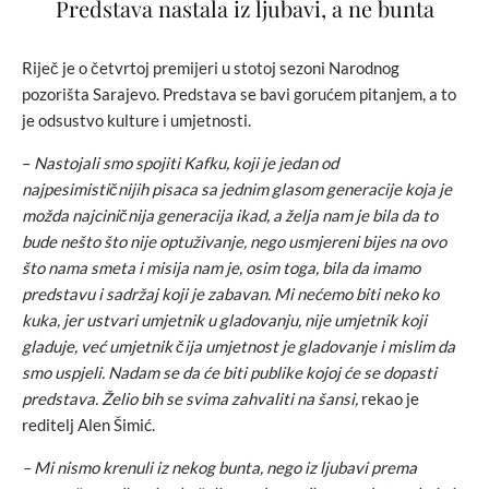
Predstava nastala iz ljubavi, a ne bunta
Riječ je o četvrtoj premijeri u stotoj sezoni Narodnog
pozorišta Sarajevo. Predstava se bavi gorućem pitanjem, a to
je odsustvo kulture i umjetnosti.
–
Nastojali smo spojiti Kafku, koji je jedan od
najpesimističnijih pisaca sa jednim glasom generacije koja je
možda najciničnija generacija ikad, a želja nam je bila da to
bude nešto što nije optuživanje, nego usmjereni bijes na ovo
što nama smeta i misija nam je, osim toga, bila da imamo
predstavu i sadržaj koji je zabavan. Mi nećemo biti neko ko
kuka, jer ustvari umjetnik u gladovanju, nije umjetnik koji
gladuje, već umjetnik čija umjetnost je gladovanje i mislim da
smo uspjeli. Nadam se da će biti publike kojoj će se dopasti
predstava. Želio bih se svima zahvaliti na šansi,
rekao je
reditelj Alen Šimić.
– Mi nismo krenuli iz nekog bunta, nego iz ljubavi prema