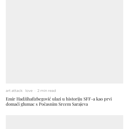
art attack
love
·
2 min read
Emir Hadžihafizbegović ulazi u historiju SFF-a kao prvi
domaći glumac s Počasnim Srcem Sarajeva