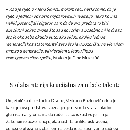
–
Kad je riječ o Alenu Šimiću, moram reći, neskromno, da je
riječ o jednom od naših najdarovitijih reditelja, neko ko ima
veliki potencijal i siguran sam da će ova predstava biti
apsolutni dokaz ovoga što sad govorim, a posebno mi je drago
što je oko sebe okupio autorsku ekipu, ekpiku jednog
‘generacijskog statementa’, zato što ja u pozorištu ne vjerujem
mnogo u generacije, ali vjerujem u jednu lijepu
transgeneracijsku priču,
istakao je Dino Mustafić.
Stolabaratorija krucijalna za mlade talente
Umjetnička direktorica Drame, Vedrana Božinović rekla je
kako je ova predstava važna jer je otvorila vrata mladim
glumicama i glumcima da rade i stiču iskustvo jer im je
Zakonom o pozorišnoj djelatnosti ta prilika uskraćena,
odnosno otežana s obzirom na to da je za zasnivanje radnog