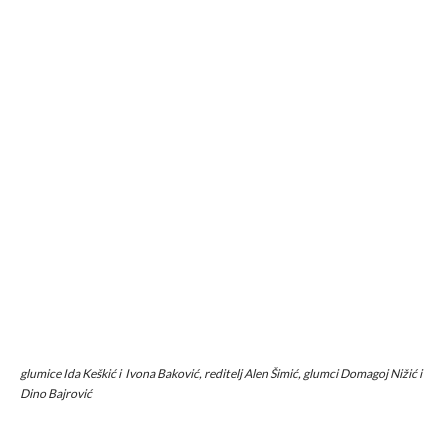
glumice Ida Keškić i Ivona Baković, reditelj Alen Šimić, glumci Domagoj Nižić i
Dino Bajrović