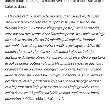
umjetničkih akademija a nakon završetka se nađu u situaciji u
kojoj su danas.
– Da biste radili u pozorištu morate imati iskustvo, da biste
stekli iskustvo morate raditi u pozorištu, pa je sve to ona
čuvena kvaka 22. Upravo zbog toga postoji Stolabaratorija,
zato postoji ova scena. Kroz Narodno pozorište i naše kastinge
do sada je prošlo više od 70 mladih ljudi koji nisu članovi
ansambla Narodnog pozorišta i proći će još sigurno 50 ili 60
mladih glumaca i glumica na audicijama koje nas čekaju.
Suština je da ćemo otvoriti svoja vrata još više. Ova predstava
je dokaz koliko potencijala ima bh. glumište i naša je dužnost i
obaveza da im pružimo i omogućimo da rade. Pozivam mlade
ljude da dođu na predstavu, ovo je ‘ne nadrkana’ generacijska
predstava, ovo je predstava koja vas poziva na odgovornost,
ovo je predstava koja je izuzetno bolna i koja govori o tome
zašto ćemo za 20 godina biti država koja uopšte neće imati
pozorišnu publiku,
rekla je Božinović.