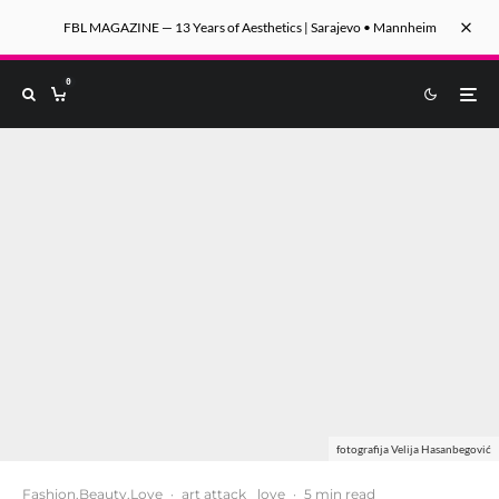
FBL MAGAZINE — 13 Years of Aesthetics | Sarajevo • Mannheim
0
fotografija Velija Hasanbegović
Fashion.Beauty.Love
·
art attack
love
·
5 min read