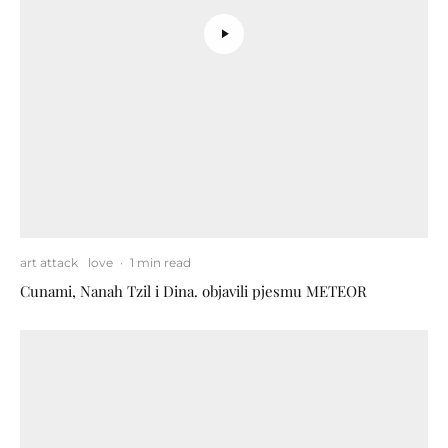
art attack
love
·
1 min read
Cunami, Nanah Tzil i Dina. objavili pjesmu METEOR