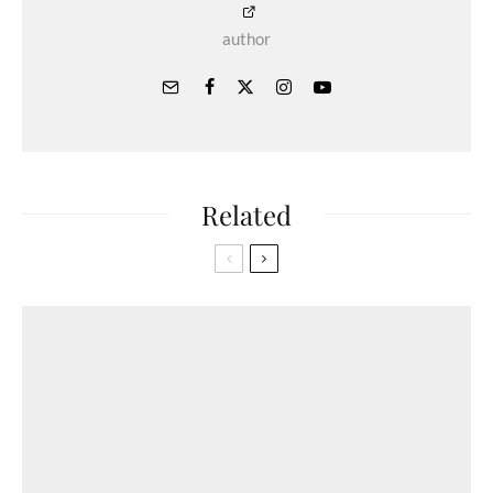
author
Related