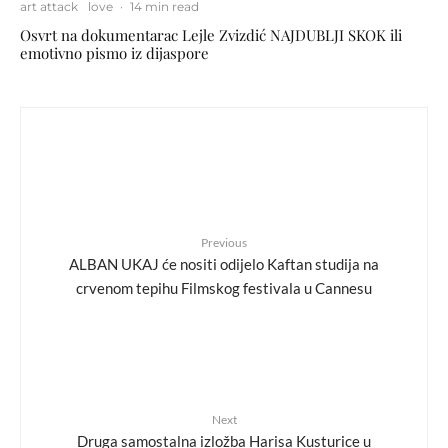
art attack
love
·
14 min read
Osvrt na dokumentarac Lejle Zvizdić NAJDUBLJI SKOK ili
emotivno pismo iz dijaspore
Previous
ALBAN UKAJ će nositi odijelo Kaftan studija na
crvenom tepihu Filmskog festivala u Cannesu
Next
Druga samostalna izložba Harisa Kusturice u