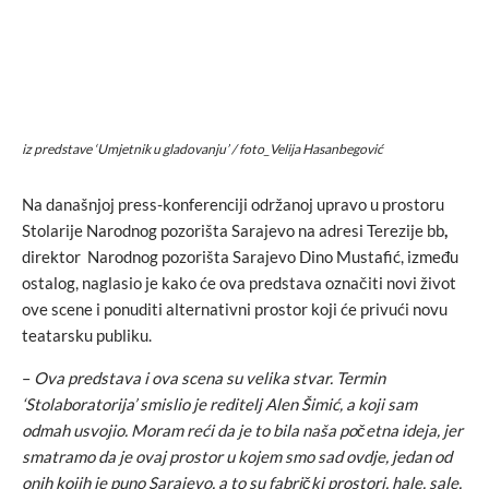
iz predstave ‘Umjetnik u gladovanju’ / foto_Velija Hasanbegović
Na današnjoj press-konferenciji održanoj upravo u prostoru
Stolarije Narodnog pozorišta Sarajevo na adresi Terezije bb
,
direktor Narodnog pozorišta Sarajevo Dino Mustafić, između
ostalog, naglasio je kako će ova predstava označiti novi život
ove scene i ponuditi alternativni prostor koji će privući novu
teatarsku publiku.
–
Ova predstava i ova scena su velika stvar. Termin
‘Stolaboratorija’ smislio je reditelj Alen Šimić, a koji sam
odmah usvojio. Moram reći da je to bila naša početna ideja, jer
smatramo da je ovaj prostor u kojem smo sad ovdje, jedan od
onih kojih je puno Sarajevo, a to su fabrički prostori, hale, sale,