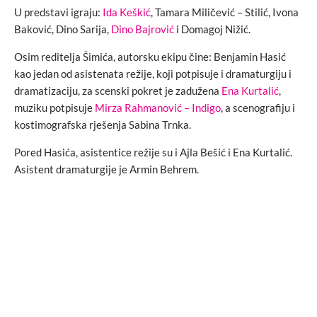
U predstavi igraju:
Ida Keškić
, Tamara Miličević – Stilić, Ivona
Baković, Dino Sarija,
Dino Bajrović
i Domagoj Nižić.
Osim reditelja Šimića, autorsku ekipu čine: Benjamin Hasić
kao jedan od asistenata režije, koji potpisuje i dramaturgiju i
dramatizaciju, za scenski pokret je zadužena
Ena Kurtalić
,
muziku potpisuje
Mirza Rahmanović – Indigo
, a scenografiju i
kostimografska rješenja Sabina Trnka.
Pored Hasića, asistentice režije su i Ajla Bešić i Ena Kurtalić.
Asistent dramaturgije je Armin Behrem.