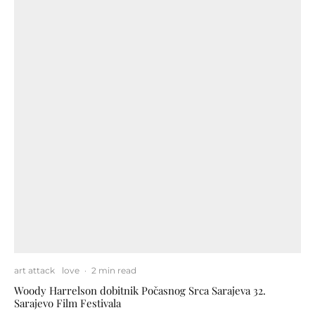
art attack
love
·
2 min read
Woody Harrelson dobitnik Počasnog Srca Sarajeva 32.
Sarajevo Film Festivala