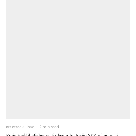
art attack
love
·
2 min read
Emir Hadžihafizbegović ulazi u historiju SFF-a kao prvi