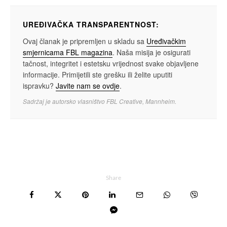
UREĐIVAČKA TRANSPARENTNOST:
Ovaj članak je pripremljen u skladu sa
Uređivačkim
smjernicama FBL magazina
. Naša misija je osigurati
tačnost, integritet i estetsku vrijednost svake objavljene
informacije. Primijetili ste grešku ili želite uputiti
ispravku?
Javite nam se ovdje
.
Sadržaj je autorsko vlasništvo FBL Creative, Mannheim.
Share