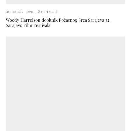
art attack
love
·
2 min read
Woody Harrelson dobitnik Počasnog Srca Sarajeva 32.
Sarajevo Film Festivala