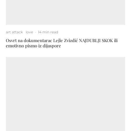
art attack
love
·
14 min read
Osvrt na dokumentarac Lejle Zvizdić NAJDUBLJI SKOK ili
emotivno pismo iz dijaspore