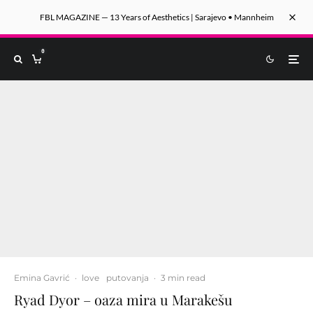
FBL MAGAZINE — 13 Years of Aesthetics | Sarajevo • Mannheim
0
Emina Gavrić
·
love
putovanja
·
3 min read
Ryad Dyor – oaza mira u Marakešu