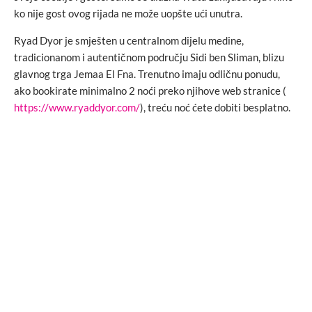
ko nije gost ovog rijada ne može uopšte ući unutra.
Ryad Dyor je smješten u centralnom dijelu medine,
tradicionanom i autentičnom području Sidi ben Sliman, blizu
glavnog trga Jemaa El Fna. Trenutno imaju odličnu ponudu,
ako bookirate minimalno 2 noći preko njihove web stranice (
https://www.ryaddyor.com/
), treću noć ćete dobiti besplatno.