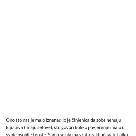
Ono što nas je malo iznenadilo je činjenica da sobe nemaju
ključeva (imaju sefove), što govori koliko povjerenje imaju u
svoje osoblje i goste. Samo se ulazna vrata zaključavaju i niko