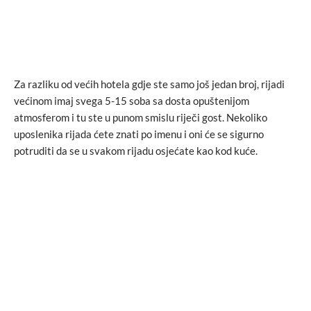
Za razliku od većih hotela gdje ste samo još jedan broj, rijadi
većinom imaj svega 5-15 soba sa dosta opuštenijom
atmosferom i tu ste u punom smislu riječi gost. Nekoliko
uposlenika rijada ćete znati po imenu i oni će se sigurno
potruditi da se u svakom rijadu osjećate kao kod kuće.