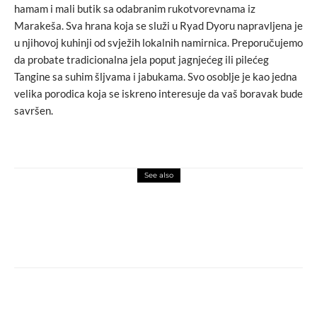
hamam i mali butik sa odabranim rukotvorevnama iz
Marakeša. Sva hrana koja se služi u Ryad Dyoru napravljena je
u njihovoj kuhinji od svježih lokalnih namirnica. Preporučujemo
da probate tradicionalna jela poput jagnjećeg ili pilećeg
Tangine sa suhim šljvama i jabukama. Svo osoblje je kao jedna
velika porodica koja se iskreno interesuje da vaš boravak bude
savršen.
See also
art attack
love
Kolektivna izložba u Galeriji savremene
umjetnosti Brodac