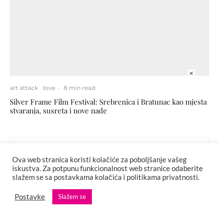
×
art attack
love
·
8 min read
Silver Frame Film Festival: Srebrenica i Bratunac kao mjesta
stvaranja, susreta i nove nade
Ova web stranica koristi kolačiće za poboljšanje vašeg
iskustva. Za potpunu funkcionalnost web stranice odaberite
slažem se sa postavkama kolačića i politikama privatnosti.
Postavke
Slažem se
Previous
Model Chen Xiao Qiong kroz objektiv Sanje