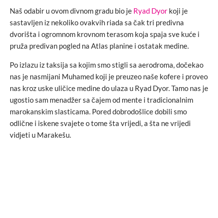
Naš odabir u ovom divnom gradu bio je
Ryad Dyor
koji je
sastavljen iz nekoliko ovakvih riada sa čak tri predivna
dvorišta i ogromnom krovnom terasom koja spaja sve kuće i
pruža predivan pogled na Atlas planine i ostatak medine.
Po izlazu iz taksija sa kojim smo stigli sa aerodroma, dočekao
nas je nasmijani Muhamed koji je preuzeo naše kofere i proveo
nas kroz uske uličice medine do ulaza u Ryad Dyor. Tamo nas je
ugostio sam menadžer sa čajem od mente i tradicionalnim
marokanskim slasticama. Pored dobrodošlice dobili smo
odlične i iskene svajete o tome šta vrijedi, a šta ne vrijedi
vidjeti u Marakešu.