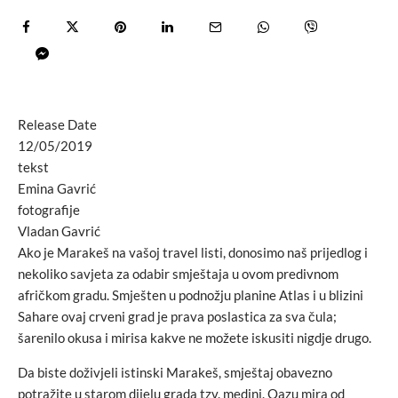
Release Date
12/05/2019
tekst
Emina Gavrić
fotografije
Vladan Gavrić
Ako je Marakeš na vašoj travel listi, donosimo naš prijedlog i
nekoliko savjeta za odabir smještaja u ovom predivnom
afričkom gradu. Smješten u podnožju planine Atlas i u blizini
Sahare ovaj crveni grad je prava poslastica za sva čula;
šarenilo okusa i mirisa kakve ne možete iskusiti nigdje drugo.
Da biste doživjeli istinski Marakeš, smještaj obavezno
potražite u starom dijelu grada tzv. medini. Oazu mira od