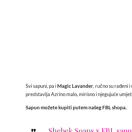
Svi sapuni, pa i
Magic Lavander
, ručno su rađeni i
predstavlja Azrino malo, mirisno i njegujuće umjet
Sapun možete kupiti putem našeg FBL shopa.
Shebek.Soaps x FBL sa