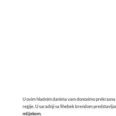
U ovim hladnim danima vam donosimo prekrasna m
regije. U saradnji sa Shebek brendom predstavlj
mlijekom
.