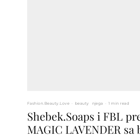
Fashion.Beauty.Love
·
beauty
njega
·
1 min read
Shebek.Soaps i FBL pre
MAGIC LAVENDER sa 