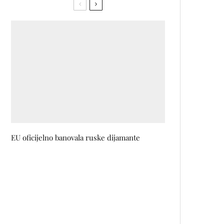
EU oficijelno banovala ruske dijamante
U Historijskom muzeju
pogledajte izložbu grafičkih
listova studenata i studentica
ALU Sarajevo
Michael G. Jacobides će zatvoriti