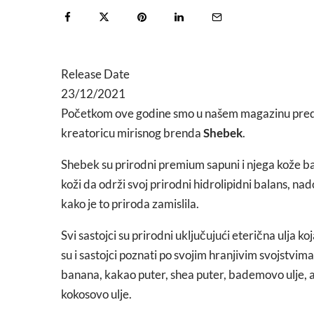
Release Date
23/12/2021
Početkom ove godine smo u našem magazinu pred
kreatoricu mirisnog brenda
Shebek
.
Shebek su prirodni premium sapuni i njega kože ba
koži da održi svoj prirodni hidrolipidni balans, nad
kako je to priroda zamislila.
Svi sastojci su prirodni uključujući eterična ulja koj
su i sastojci poznati po svojim hranjivim svojstvim
banana, kakao puter, shea puter, bademovo ulje, a
kokosovo ulje.