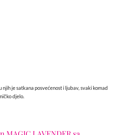
 u njih je satkana posvećenost i ljubav, svaki komad
ničko djelo.
pun MAGIC LAVENDER sa