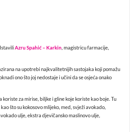
stavili
Azru Spahić – Karkin
, magistricu farmacije,
zirana na upotrebi najkvalitetnijih sastojaka koji pomažu
oknadi ono što joj nedostaje i učini da se osjeća onako
a koriste za mirise, biljke i gline koje koriste kao boje. Tu
a kao što su kokosovo mlijeko, med, svježi avokado,
vokado ulje, ekstra djevičansko maslinovo ulje,