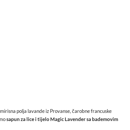
irisna polja lavande iz Provanse, čarobne francuske
amo
sapun za lice i tijelo
Magic Lavender sa bademovim