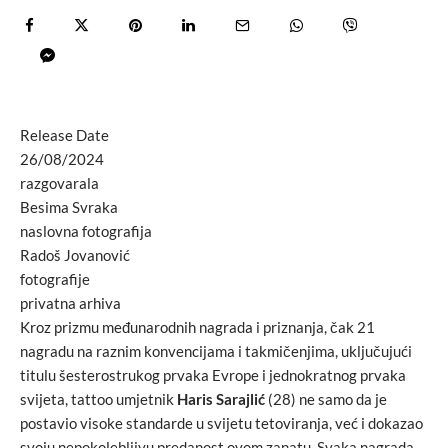
Release Date
26/08/2024
razgovarala
Besima Svraka
naslovna fotografija
Radoš Jovanović
fotografije
privatna arhiva
Kroz prizmu međunarodnih nagrada i priznanja, čak 21
nagradu na raznim konvencijama i takmičenjima, uključujući
titulu šesterostrukog prvaka Evrope i jednokratnog prvaka
svijeta, tattoo umjetnik
Haris Sarajlić
(28) ne samo da je
postavio visoke standarde u svijetu tetoviranja, već i dokazao
svoju nepokolebljivu predanost ovom zanatu. Svaka nagrada