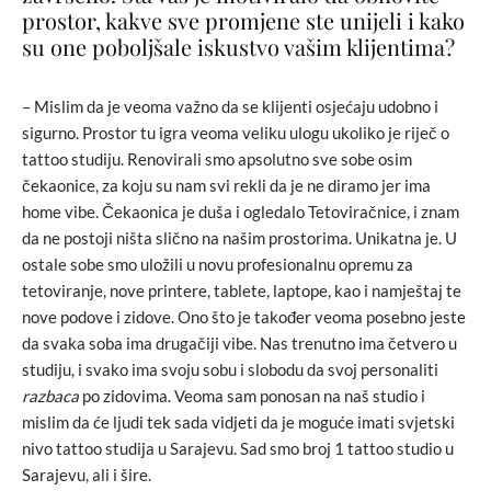
prostor, kakve sve promjene ste unijeli i kako
su one poboljšale iskustvo vašim klijentima?
– Mislim da je veoma važno da se klijenti osjećaju udobno i
sigurno. Prostor tu igra veoma veliku ulogu ukoliko je riječ o
tattoo studiju. Renovirali smo apsolutno sve sobe osim
čekaonice, za koju su nam svi rekli da je ne diramo jer ima
home vibe. Čekaonica je duša i ogledalo Tetoviračnice, i znam
da ne postoji ništa slično na našim prostorima. Unikatna je. U
ostale sobe smo uložili u novu profesionalnu opremu za
tetoviranje, nove printere, tablete, laptope, kao i namještaj te
nove podove i zidove. Ono što je također veoma posebno jeste
da svaka soba ima drugačiji vibe. Nas trenutno ima četvero u
studiju, i svako ima svoju sobu i slobodu da svoj personaliti
razbaca
po zidovima. Veoma sam ponosan na naš studio i
mislim da će ljudi tek sada vidjeti da je moguće imati svjetski
nivo tattoo studija u Sarajevu. Sad smo broj 1 tattoo studio u
Sarajevu, ali i šire.