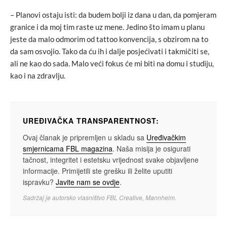
– Planovi ostaju isti: da budem bolji iz dana u dan, da pomjeram
granice i da moj tim raste uz mene. Jedino što imam u planu
jeste da malo odmorim od tattoo konvencija, s obzirom na to
da sam osvojio. Tako da ću ih i dalje posjećivati i takmičiti se,
ali ne kao do sada. Malo veći fokus će mi biti na domu i studiju,
kao i na zdravlju.
UREĐIVAČKA TRANSPARENTNOST:
Ovaj članak je pripremljen u skladu sa
Uređivačkim
smjernicama FBL magazina
. Naša misija je osigurati
tačnost, integritet i estetsku vrijednost svake objavljene
informacije. Primijetili ste grešku ili želite uputiti
ispravku?
Javite nam se ovdje
.
Sadržaj je autorsko vlasništvo FBL Creative, Mannheim.