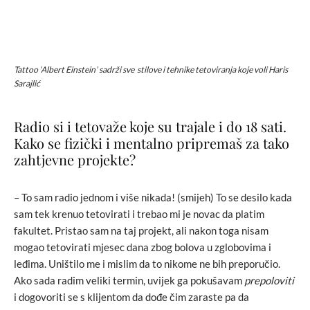
Tattoo ‘Albert Einstein’ sadrži sve stilove i tehnike tetoviranja koje voli Haris
Sarajlić
Radio si i tetovaže koje su trajale i do 18 sati.
Kako se fizički i mentalno pripremaš za tako
zahtjevne projekte?
– To sam radio jednom i više nikada! (smijeh) To se desilo kada
sam tek krenuo tetovirati i trebao mi je novac da platim
fakultet. Pristao sam na taj projekt, ali nakon toga nisam
mogao tetovirati mjesec dana zbog bolova u zglobovima i
leđima. Uništilo me i mislim da to nikome ne bih preporučio.
Ako sada radim veliki termin, uvijek ga pokušavam
prepoloviti
i dogovoriti se s klijentom da dođe čim zaraste pa da