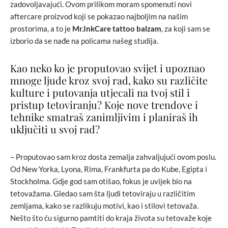
zadovoljavajući. Ovom prilikom moram spomenuti novi
aftercare proizvod koji se pokazao najboljim na našim
prostorima, a to je
Mr.InkCare tattoo balzam
, za koji sam se
izborio da se nađe na policama našeg studija.
Kao neko ko je proputovao svijet i upoznao
mnoge ljude kroz svoj rad, kako su različite
kulture i putovanja utjecali na tvoj stil i
pristup tetoviranju? Koje nove trendove i
tehnike smatraš zanimljivim i planiraš ih
uključiti u svoj rad?
– Proputovao sam kroz dosta zemalja zahvaljujući ovom poslu.
Od New Yorka, Lyona, Rima, Frankfurta pa do Kube, Egipta i
Stockholma. Gdje god sam otišao, fokus je uvijek bio na
tetovažama. Gledao sam šta ljudi tetoviraju u različitim
zemljama, kako se razlikuju motivi, kao i stilovi tetovaža.
Nešto što ću sigurno pamtiti do kraja života su tetovaže koje