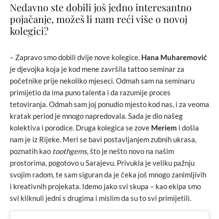
Nedavno ste dobili još jedno interesantno
pojačanje, možeš li nam reći više o novoj
kolegici?
– Zapravo smo dobili dvije nove kolegice.
Hana Muharemović
je djevojka koja je kod mene završila tattoo seminar za
početnike prije nekoliko mjeseci. Odmah sam na seminaru
primijetio da ima puno talenta i da razumije proces
tetoviranja. Odmah sam joj ponudio mjesto kod nas, i za veoma
kratak period je mnogo napredovala. Sada je dio našeg
kolektiva i porodice. Druga kolegica se zove
Meriem
i došla
nam je iz Rijeke. Meri se bavi postavljanjem zubnih ukrasa,
poznatih kao
toothgems
, što je nešto novo na našim
prostorima, pogotovo u Sarajevu. Privukla je veliku pažnju
svojim radom, te sam siguran da je čeka još mnogo zanimljivih
i kreativnih projekata. Idemo jako svi skupa – kao ekipa smo
svi kliknuli jedni s drugima i mislim da su to svi primijetili.