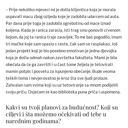
– Prije nekoliko mjeseci mi je došla klijentica koja je morala
uspavati macu zbog ozljeda koje je zadobila udarcem od auta.
Par dana prije toga je zadobila ogrebotinu od mace iznad
koljena. Kada je ranica zarasla, isti trag smo ponovili crvenom
bojom, da joj ta ranica traje zauvijek. To me baš pogodilo, imam
tri mačke koje sam spasio s ceste, čak sam se rasplakao. Još
jedan projekt koji je bio posebno emotivan je jedna djevojka
koja je došla odmah nakon završetka fakulteta. Mami je bila
obećala da će ga završiti i u čast tome željela je tetovirati
mamin potpis i posvetu za ispunjeno obećanje. Bude veoma
teških tema i nevjerovatno je kroz šta sve ljudi prolaze.
Zahvalan sam svima koji su uz tetoviranje sa mnom podijelili
svoju priču. Osjećam se kao biblioteka puna priča i uspomena.
Kakvi su tvoji planovi za budućnost? Koji su
ciljevi i šta možemo očekivati od tebe u
narednim godinama?