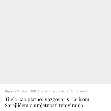
Besima Svraka
·
FBLičnosti
macchiato
·
10 min read
Tijelo kao platno: Razgovor s Harisom
Sarajlićem o umjetnosti tetoviranja