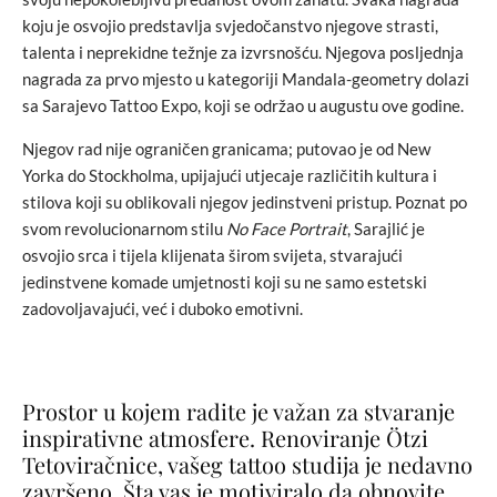
koju je osvojio predstavlja svjedočanstvo njegove strasti,
talenta i neprekidne težnje za izvrsnošću. Njegova posljednja
nagrada za prvo mjesto u kategoriji Mandala-geometry dolazi
sa Sarajevo Tattoo Expo, koji se održao u augustu ove godine.
Njegov rad nije ograničen granicama; putovao je od New
Yorka do Stockholma, upijajući utjecaje različitih kultura i
stilova koji su oblikovali njegov jedinstveni pristup. Poznat po
svom revolucionarnom stilu
No Face Portrait
, Sarajlić je
osvojio srca i tijela klijenata širom svijeta, stvarajući
jedinstvene komade umjetnosti koji su ne samo estetski
zadovoljavajući, već i duboko emotivni.
Prostor u kojem radite je važan za stvaranje
inspirativne atmosfere. Renoviranje Ötzi
Tetoviračnice, vašeg tattoo studija je nedavno
završeno. Šta vas je motiviralo da obnovite