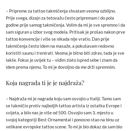
– Pripreme za tattoo takmičenja shvatam veoma ozbiljno.
Prije svega, dizajn za tetovažu često pripremam i do pola
godine prije samog takmičenja. Volim da mi je sve spremno i da
sam siguran u izbor svog modela. Pritisak je prošao nakon prve
tattoo konvencije i više se nikada nije vratio. Dan prije
takmičenja često idem na masaže, a pokušavam redovno
koristiti saunu i trenirati. Veoma je bitno biti zdrav, tada je sve
lakše. Fokus je uvijek tu – vidim zlato ispred sebe i znam da
idem prema njemu. To mi je dovoljno da me drži spremnim.
Koja nagrada ti je je najdraža?
– Najdraža mi je nagrada koju sam osvojio u Italiji. Tamo sam
se takmičio protiv najboljih tattoo artista iz ostatka Evrope i
svijeta, a bilo nas je više od 500. Osvojio sam 3. mjesto u
svojoj kategoriji Best Ornamental i ponosno stao na binu uz
velikane evropske tattoo scene. To mi je bio dokaz da sam bio