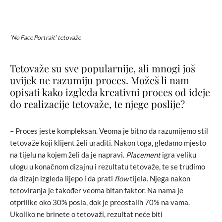
‘No Face Portrait’ tetovaže
Tetovaže su sve popularnije, ali mnogi još
uvijek ne razumiju proces. Možeš li nam
opisati kako izgleda kreativni proces od ideje
do realizacije tetovaže, te njege poslije?
– Proces jeste kompleksan. Veoma je bitno da razumijemo stil
tetovaže koji klijent želi uraditi. Nakon toga, gledamo mjesto
na tijelu na kojem želi da je napravi.
Placement
igra veliku
ulogu u konačnom dizajnu i rezultatu tetovaže, te se trudimo
da dizajn izgleda lijepo i da prati
flow
tijela. Njega nakon
tetoviranja je također veoma bitan faktor. Na nama je
otprilike oko 30% posla, dok je preostalih 70% na vama.
Ukoliko ne brinete o tetovaži, rezultat neće biti