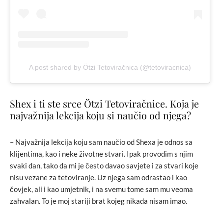
A post shared by Ötzi Tetoviračnica (@tetoviracnica)
Shex i ti ste srce Ötzi Tetoviračnice. Koja je
najvažnija lekcija koju si naučio od njega?
– Najvažnija lekcija koju sam naučio od Shexa je odnos sa
klijentima, kao i neke životne stvari. Ipak provodim s njim
svaki dan, tako da mi je često davao savjete i za stvari koje
nisu vezane za tetoviranje. Uz njega sam odrastao i kao
čovjek, ali i kao umjetnik, i na svemu tome sam mu veoma
zahvalan. To je moj stariji brat kojeg nikada nisam imao.