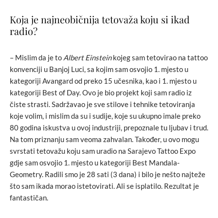
Koja je najneobičnija tetovaža koju si ikad
radio?
– Mislim da je to
Albert Einstein
kojeg sam tetovirao na tattoo
konvenciji u Banjoj Luci, sa kojim sam osvojio 1. mjesto u
kategoriji Avangard od preko 15 učesnika, kao i 1. mjesto u
kategoriji Best of Day. Ovo je bio projekt koji sam radio iz
čiste strasti. Sadržavao je sve stilove i tehnike tetoviranja
koje volim, i mislim da su i sudije, koje su ukupno imale preko
80 godina iskustva u ovoj industriji, prepoznale tu ljubav i trud.
Na tom priznanju sam veoma zahvalan. Također, u ovo mogu
svrstati tetovažu koju sam uradio na Sarajevo Tattoo Expo
gdje sam osvojio 1. mjesto u kategoriji Best Mandala-
Geometry. Radili smo je 28 sati (3 dana) i bilo je nešto najteže
što sam ikada morao istetovirati. Ali se isplatilo. Rezultat je
fantastičan.