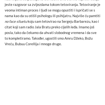
jeste razgovor sa zvijezdama tokom tetoviranja. Tetoviranje je
veoma intiman proces i ljudi se mogu opustiti i ispričati se s
nama kao da su otišli psihologu ili psihijatru. Najviše ću pamtiti
no face siluetu
koju sam tetovirao na Sergeju Barbarezu, kao i
citat koji sam radio Jala Bratu preko cijelih leđa. Imamo još
posla, tako da čekamo da uhvati slobodnog vremena i da sve
to kompletiramo. Također, ugostili smo Amru Džeko, Božu
Vreću, Bubuu Corellija i mnoge druge.