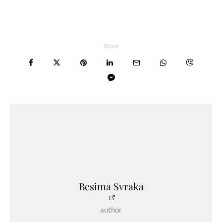
Share
Besima Svraka
author