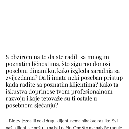
S obzirom na to da ste radili sa mnogim
poznatim ličnostima, što sigurno donosi
posebnu dinamiku, kako izgleda saradnja sa
zvijezdama? Da li imate neki poseban pristup
kada radite sa poznatim klijentima? Kako ta
iskustva doprinose tvom profesionalnom
razvoju i koje tetovaže su ti ostale u
posebnom sjećanju?
– Bio zvijezda ili neki drugi klijent, nema nikakve razlike. Svi
naši klijenti se poštuju na isti način. Ono što me najviše raduje