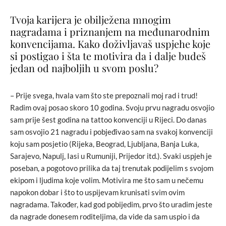
Tvoja karijera je obilježena mnogim
nagradama i priznanjem na međunarodnim
konvencijama. Kako doživljavaš uspjehe koje
si postigao i šta te motivira da i dalje budeš
jedan od najboljih u svom poslu?
– Prije svega, hvala vam što ste prepoznali moj rad i trud!
Radim ovaj posao skoro 10 godina. Svoju prvu nagradu osvojio
sam prije šest godina na tattoo konvenciji u Rijeci. Do danas
sam osvojio 21 nagradu i pobjeđivao sam na svakoj konvenciji
koju sam posjetio (Rijeka, Beograd, Ljubljana, Banja Luka,
Sarajevo, Napulj, Iasi u Rumuniji, Prijedor itd.). Svaki uspjeh je
poseban, a pogotovo prilika da taj trenutak podijelim s svojom
ekipom i ljudima koje volim. Motivira me što sam u nečemu
napokon dobar i što to uspijevam krunisati svim ovim
nagradama. Također, kad god pobijedim, prvo što uradim jeste
da nagrade donesem roditeljima, da vide da sam uspio i da