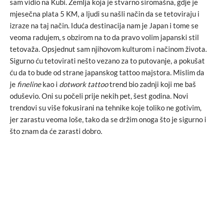
sam vidio na Kubi. Zemlja koja je stvarno siromašna, gdje je
mjesečna plata 5 KM, a ljudi su našli način da se tetoviraju i
izraze na taj način. Iduća destinacija nam je Japan i tome se
veoma radujem, s obzirom na to da pravo volim japanski stil
tetovaža. Opsjednut sam njihovom kulturom i načinom života.
Sigurno ću tetovirati nešto vezano za to putovanje, a pokušat
ću da to bude od strane japanskog tattoo majstora. Mislim da
je
fineline
kao i
dotwork tattoo
trend bio zadnji koji me baš
oduševio. Oni su počeli prije nekih pet, šest godina. Novi
trendovi su više fokusirani na tehnike koje toliko ne gotivim,
jer zarastu veoma loše, tako da se držim onoga što je sigurno i
što znam da će zarasti dobro.