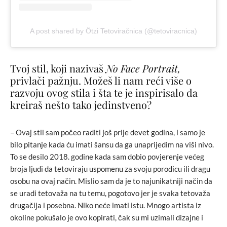
A post shared by Ötzi Tetoviračnica (@tetoviracnica)
Tvoj stil, koji nazivaš
No Face Portrait,
privlači pažnju. Možeš li nam reći više o
razvoju ovog stila i šta te je inspirisalo da
kreiraš nešto tako jedinstveno?
– Ovaj stil sam počeo raditi još prije devet godina, i samo je
bilo pitanje kada ću imati šansu da ga unaprijedim na viši nivo.
To se desilo 2018. godine kada sam dobio povjerenje većeg
broja ljudi da tetoviraju uspomenu za svoju porodicu ili dragu
osobu na ovaj način. Mislio sam da je to najunikatniji način da
se uradi tetovaža na tu temu, pogotovo jer je svaka tetovaža
drugačija i posebna. Niko neće imati istu. Mnogo artista iz
okoline pokušalo je ovo kopirati, čak su mi uzimali dizajne i