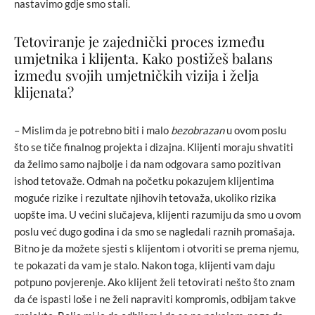
nastavimo gdje smo stali.
Tetoviranje je zajednički proces između
umjetnika i klijenta. Kako postižeš balans
između svojih umjetničkih vizija i želja
klijenata?
– Mislim da je potrebno biti i malo
bezobrazan
u ovom poslu
što se tiče finalnog projekta i dizajna. Klijenti moraju shvatiti
da želimo samo najbolje i da nam odgovara samo pozitivan
ishod tetovaže. Odmah na početku pokazujem klijentima
moguće rizike i rezultate njihovih tetovaža, ukoliko rizika
uopšte ima. U većini slučajeva, klijenti razumiju da smo u ovom
poslu već dugo godina i da smo se nagledali raznih promašaja.
Bitno je da možete sjesti s klijentom i otvoriti se prema njemu,
te pokazati da vam je stalo. Nakon toga, klijenti vam daju
potpuno povjerenje. Ako klijent želi tetovirati nešto što znam
da će ispasti loše i ne želi napraviti kompromis, odbijam takve