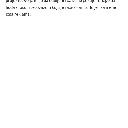
projekte. Bolje mi je da odbijem i da se ne pokajem, nego da
hoda s lošom tetovažom koju je radio Harris. To je i za mene
loša reklama.