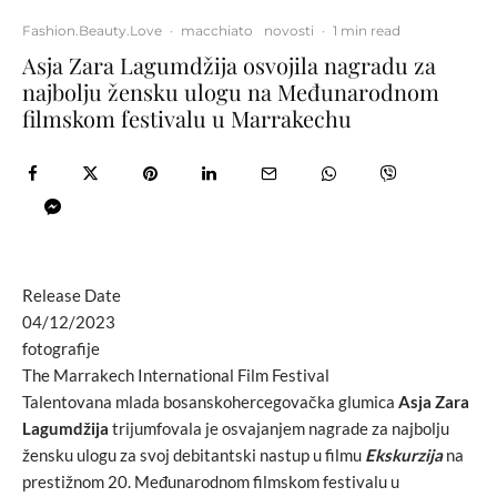
Fashion.Beauty.Love
·
macchiato
novosti
·
1 min read
Asja Zara Lagumdžija osvojila nagradu za
najbolju žensku ulogu na Međunarodnom
filmskom festivalu u Marrakechu
Release Date
04/12/2023
fotografije
The Marrakech International Film Festival
Talentovana mlada bosanskohercegovačka glumica
Asja Zara
Lagumdžija
trijumfovala je osvajanjem nagrade za najbolju
žensku ulogu za svoj debitantski nastup u filmu
Ekskurzija
na
prestižnom 20. Međunarodnom filmskom festivalu u