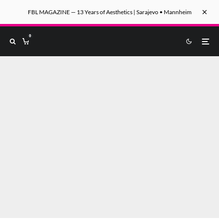
FBL MAGAZINE — 13 Years of Aesthetics | Sarajevo • Mannheim
0