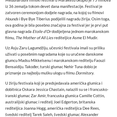
Međunarodni filmski festival u Marakešu okupio je 75 filmova
iz 36 zemalja tokom devet dana manifestacije. Festival je
zatvoren ceremonijom dodjele nagrada, na kojoj su filmovi
Hounds
i Bye Bye Tiberius podijelili nagradu žirija. Osim toga,
ova godina je bila posebno značajna za festival jer je prvi put
glavna nagrada
Etoile d’Or
dodijeljena jednom marokanskom
filmu,
The Mother of All Lies
rediteljice Asme El Mudir.
Uz Asju Zaru Lagumdžiju, učesnici festivala imali su priliku
uživati u posebnim nagradama koje su uručene danskome
glumcu Madsu Mikkelsenu i marokanskom reditelju Faouzi
Bensaidiju. Također, turski glumac Nehir Tuna dobio je
priznanje za najbolju mušku ulogu u filmu
Dormitory.
U žiriju festivala koji je predsjedavala američka glumica i
dobitnica Oskara Jessica Chastain, nalazili su se i francusko-
iranski glumac Zar Amir, francuska glumica Camille Cottin,
australijski glumac i reditelj Joel Edgerton, britanska
rediteljica Joanna Hogg, američka rediteljica Dee Rees,
švedski reditelj Tarek Saleh, švedski glumac Alexander