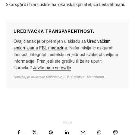
Skarsgård i francusko-marokanska spisateljica Leïla Slimani.
UREĐIVAČKA TRANSPARENTNOST:
Ovaj članak je pripremljen u skladu sa
Uređivačkim
smjernicama FBL magazina
. Naša misija je osigurati
tačnost, integritet i estetsku vrijednost svake objavljene
informacije. Primijetili ste grešku ili želite uputiti
ispravku?
Javite nam se ovdje
.
Sadržaj je autorsko vlasništvo FBL Creative, Mannheim.
Share