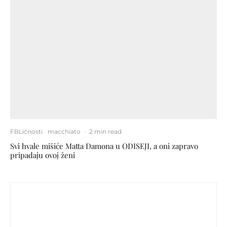
FBLičnosti
macchiato
·
2 min read
Svi hvale mišiće Matta Damona u ODISEJI, a oni zapravo
pripadaju ovoj ženi