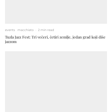
events
macchiato
·
2 min read
Tuzla Jazz Fest: Tri večeri, četiri zemlje, jedan grad koji diše
jazzom