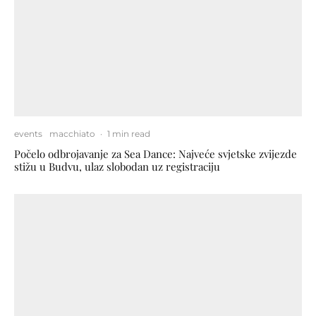
events
macchiato
·
1 min read
Počelo odbrojavanje za Sea Dance: Najveće svjetske zvijezde
stižu u Budvu, ulaz slobodan uz registraciju