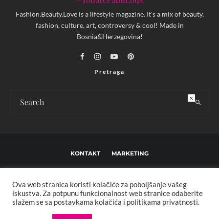
Fashion.Beauty.Love is a lifestyle magazine. It's a mix of beauty,
fashion, culture, art, controversy & cool! Made in
Bosnia&Herzegovina!
Pretraga
×
KONTAKT
MARKETING
USLOVI KORIŠTENJA I UREĐIVAČKE SMJERNICE
Ova web stranica koristi kolačiće za poboljšanje vašeg
IMPRESSUM
O NAMA
iskustva. Za potpunu funkcionalnost web stranice odaberite
slažem se sa postavkama kolačića i politikama privatnosti.