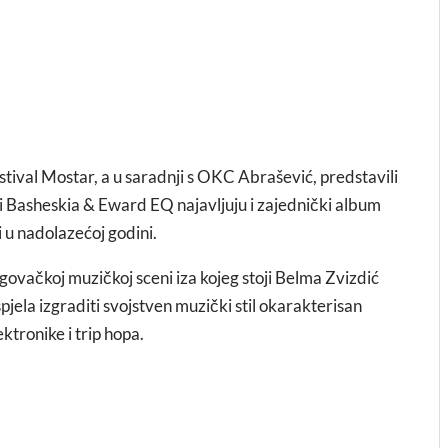
stival Mostar, a u saradnji s OKC Abrašević, predstavili
 Basheskia & Eward EQ najavljuju i zajednički album
i u nadolazećoj godini.
ovačkoj muzičkoj sceni iza kojeg stoji Belma Zvizdić
uspjela izgraditi svojstven muzički stil okarakterisan
ktronike i trip hopa.