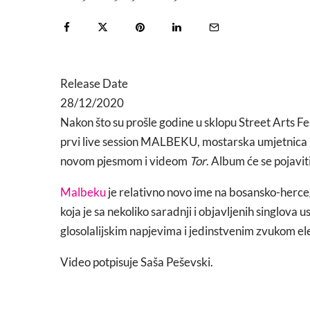
Release Date
28/12/2020
Nakon što su prošle godine u sklopu Street Arts Fe
prvi live session MALBEKU, mostarska umjetnica i
novom pjesmom i videom
Tor
. Album će se pojavit
Malbeku
je relativno novo ime na bosansko-herceg
koja je sa nekoliko saradnji i objavljenih singlova 
glosolalijskim napjevima i jedinstvenim zvukom ele
Video potpisuje Saša Peševski.