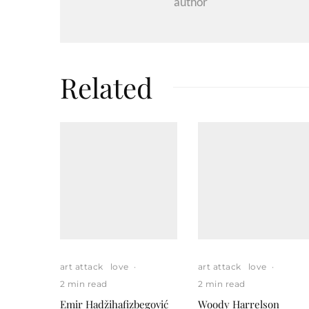
author
Related
art attack
love
·
art attack
love
·
2 min read
2 min read
Emir Hadžihafizbegović
Woody Harrelson