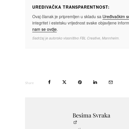
UREĐIVAČKA TRANSPARENTNOST:
Ovaj članak je pripremljen u skladu sa
Uređivačkim 
integritet i estetsku vrijednost svake objavljene informa
nam se ovdje
.
Sadržaj je autorsko vlasništvo FBL Creative, Mannheim.
Share
Besima Svraka