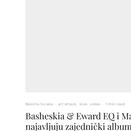
Besima Svraka
·
art attack
love
video
·
1 min read
Basheskia & Eward EQ i 
najavljuju zajednički albu