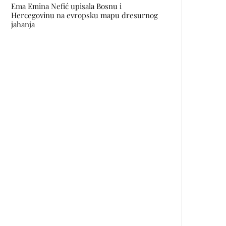
Ema Emina Nefić upisala Bosnu i
Hercegovinu na evropsku mapu dresurnog
jahanja
Šta sve znamo o rebootu serije
SEX AND THE CITY
Koncertni performans DOUBLE
ENTENDRES Adisa Sirbubala i
Enisa Čišića u BKC-u
Đorđe VARDA: Dizajner
najljepših cvjetnih aranžmana
The Wild One