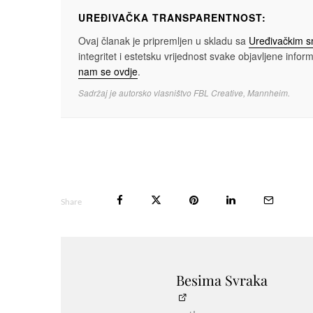
UREĐIVAČKA TRANSPARENTNOST:
Ovaj članak je pripremljen u skladu sa
Uređivačkim 
integritet i estetsku vrijednost svake objavljene informa
nam se ovdje
.
Sadržaj je autorsko vlasništvo FBL Creative, Mannheim.
Share
Besima Svraka