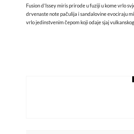
Fusion d’Issey miris prirode u fuziji u kome vrlo sv
drvenaste note pačulija i sandalovine evociraju mi
vrlo jedinstvenim čepom koji odaje sjaj vulkansko
beauty
svijet mirisa
Felina by New Notes: Ba