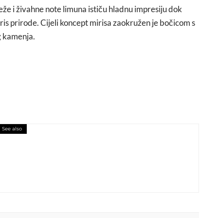
ježe i živahne note limuna ističu hladnu impresiju dok
ris prirode. Cijeli koncept mirisa zaokružen je bočicom s
g kamenja.
See also
ršunasti bunt u bočici parfema