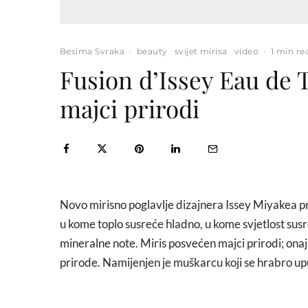
Besima Svraka
·
beauty
svijet mirisa
video
·
1 min re
Fusion d’Issey Eau de T
majci prirodi
Novo mirisno poglavlje dizajnera Issey Miyakea prič
u kome toplo susreće hladno, u kome svjetlost susr
mineralne note. Miris posvećen majci prirodi; onaj 
prirode. Namijenjen je muškarcu koji se hrabro up