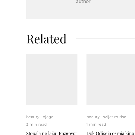
author
Related
beauty
njega
·
beauty
svijet mirisa
·
3 min read
1 min read
Stopala ne lažu: Razgovor
Dok Odiseja osvaja kino