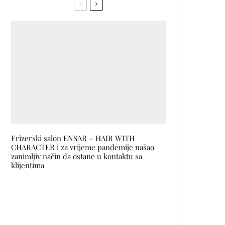
Frizerski salon ENSAR – HAIR WITH
CHARACTER i za vrijeme pandemije našao
zanimljiv način da ostane u kontaktu sa
klijentima
Legenda iranskog filma Asghar
Farhadi dobitnik Počasnog Srca
Sarajeva