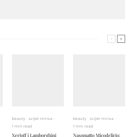
beauty
svijet mirisa
·
beauty
svijet mirisa
·
1 min read
1 min read
Xerjoff i Lamborghini
Nasomatto Micodelirio: