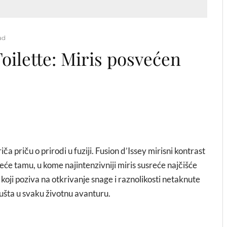
ad
oilette: Miris posvećen
a priču o prirodi u fuziji. Fusion d’Issey mirisni kontrast
eće tamu, u kome najintenzivniji miris susreće najčišće
koji poziva na otkrivanje snage i raznolikosti netaknute
ušta u svaku životnu avanturu.