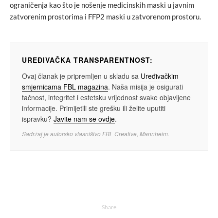
ograničenja kao što je nošenje medicinskih maski u javnim
zatvorenim prostorima i FFP2 maski u zatvorenom prostoru.
UREĐIVAČKA TRANSPARENTNOST:
Ovaj članak je pripremljen u skladu sa
Uređivačkim
smjernicama FBL magazina
. Naša misija je osigurati
tačnost, integritet i estetsku vrijednost svake objavljene
informacije. Primijetili ste grešku ili želite uputiti
ispravku?
Javite nam se ovdje
.
Sadržaj je autorsko vlasništvo FBL Creative, Mannheim.
Share