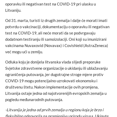
oporavku ili negativan test na COVID-19 pri ulasku u
Litvaniju.
Od 31. marta, turisti iz drugih zemalja i dalje će morati imati
potvrdu o vakcinaciji, dokumentaciju o oporavku ili negativan
test na COVID-19, ali neće morati da se podvrgavaju
dodatnom testiranju ili samoizolaciji. Oni koji su imunizirani
vakcinama Nuvaxovid (Novavax) i Covishield (AstraZeneca)
već mogu ući u zemlju.
Odluka koju je donijela litvanska vlada slijedi preporuke
Svjetske zdravstvene organizacije o ukidanju ili ublažavanju
ograničenja putovanja, jer dugotrajne stroge mjere protiv
COVID-19 mogu potencijalno uzrokovati ekonomsku i
društvenu štetu. Nakon implementacije ovih promjena,
Litvanija ostaje jedna od najotvorenijih evropskih zemalja u
pogledu međunarodnih putovanja.
-Litvanija je jedna od prvih zemalja u regionu koja je brzo i
fleksibilno odgovorila na promjenjivu prirodu virusa. Ukinute