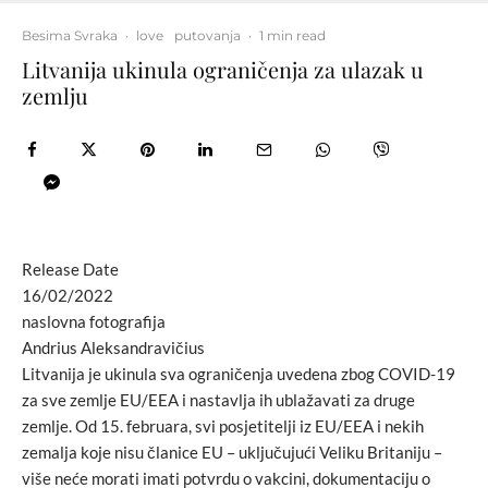
Besima Svraka
·
love
putovanja
·
1 min read
Litvanija ukinula ograničenja za ulazak u
zemlju
Release Date
16/02/2022
naslovna fotografija
Andrius Aleksandravičius
Litvanija je ukinula sva ograničenja uvedena zbog COVID-19
za sve zemlje EU/EEA i nastavlja ih ublažavati za druge
zemlje. Od 15. februara, svi posjetitelji iz EU/EEA i nekih
zemalja koje nisu članice EU – uključujući Veliku Britaniju –
više neće morati imati potvrdu o vakcini, dokumentaciju o