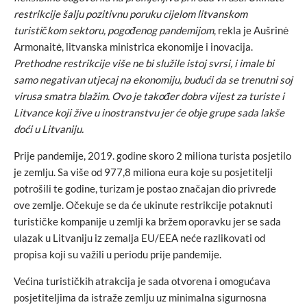
restrikcije šalju pozitivnu poruku cijelom litvanskom
turističkom sektoru, pogođenog pandemijom
, rekla je Aušrinė
Armonaitė, litvanska ministrica ekonomije i inovacija.
Prethodne restrikcije više ne bi služile istoj svrsi, i imale bi
samo negativan utjecaj na ekonomiju, budući da se trenutni soj
virusa smatra blažim. Ovo je također dobra vijest za turiste i
Litvance koji žive u inostranstvu jer će obje grupe sada lakše
doći u Litvaniju.
Prije pandemije, 2019. godine skoro 2 miliona turista posjetilo
je zemlju. Sa više od 977,8 miliona eura koje su posjetitelji
potrošili te godine, turizam je postao značajan dio privrede
ove zemlje. Očekuje se da će ukinute restrikcije potaknuti
turističke kompanije u zemlji ka bržem oporavku jer se sada
ulazak u Litvaniju iz zemalja EU/EEA neće razlikovati od
propisa koji su važili u periodu prije pandemije.
Većina turističkih atrakcija je sada otvorena i omogućava
posjetiteljima da istraže zemlju uz minimalna sigurnosna