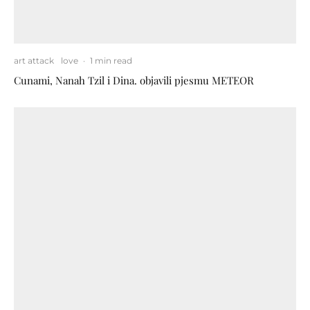
art attack
love
·
1 min read
Cunami, Nanah Tzil i Dina. objavili pjesmu METEOR