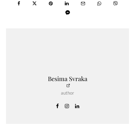
Besima Svraka
author