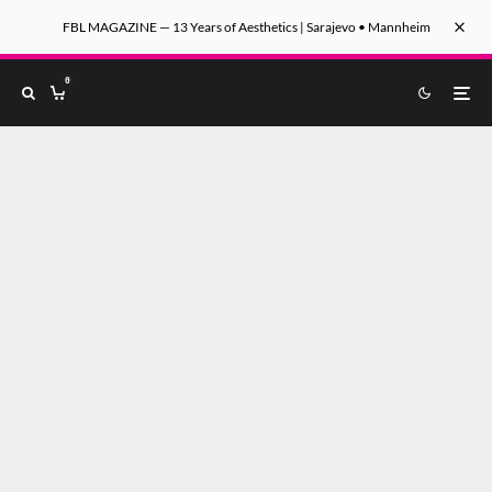
FBL MAGAZINE — 13 Years of Aesthetics | Sarajevo • Mannheim
0