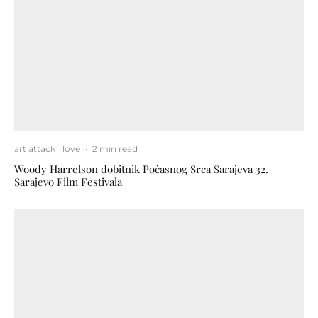
art attack
love
·
2 min read
Woody Harrelson dobitnik Počasnog Srca Sarajeva 32.
Sarajevo Film Festivala