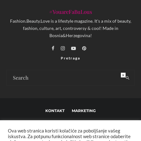
#YouareFaBuLous
Fashion.Beauty.Love is a lifestyle magazine. It's a mix of beauty,
fashion, culture, art, controversy & cool! Made in
Bosnia&Herzegovina!
Pretraga
×
KONTAKT
MARKETING
USLOVI KORIŠTENJA I UREĐIVAČKE SMJERNICE
Ova web stranica koristi kolačiće za poboljšanje vašeg
IMPRESSUM
O NAMA
iskustva. Za potpunu funkcionalnost web stranice odaberite