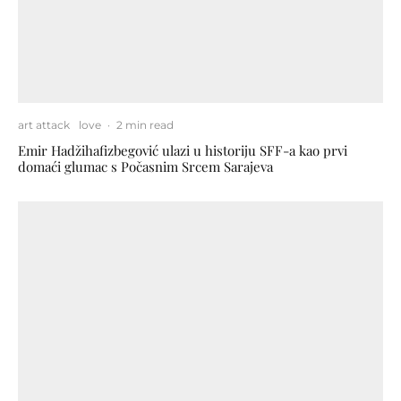
art attack
love
·
2 min read
Emir Hadžihafizbegović ulazi u historiju SFF-a kao prvi
domaći glumac s Počasnim Srcem Sarajeva