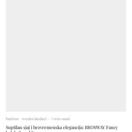
fashion
modni dodaci
·
1 min read
Suptilan sjaj i bezvremenska elegancija: BROSWAY Fancy