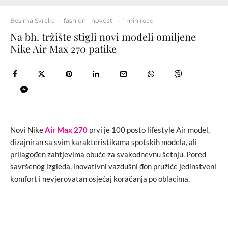
Besima Svraka
·
fashion
novosti
·
1 min read
Na bh. tržište stigli novi modeli omiljene
Nike Air Max 270 patike
Novi Nike
Air Max 270
prvi je 100 posto lifestyle Air model,
dizajniran sa svim karakteristikama spotskih modela, ali
prilagođen zahtjevima obuće za svakodnevnu šetnju. Pored
savršenog izgleda, inovativni vazdušni đon pružiće jedinstveni
komfort i nevjerovatan osjećaj koračanja po oblacima.