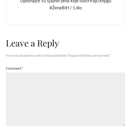
Upoznajte 50 sjajnih žena koje ilustriraju knjigu
#ŽeneBiH / 1.dio
Leave a Reply
Your email address will not be published.
Required fields are marked
*
Comment
*