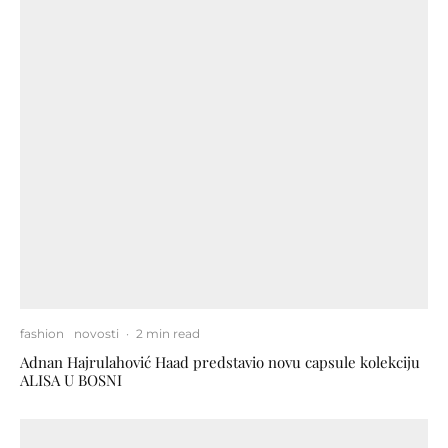
fashion
novosti
·
2 min read
Adnan Hajrulahović Haad predstavio novu capsule kolekciju
ALISA U BOSNI