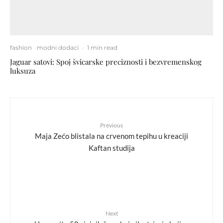
fashion
modni dodaci
·
1 min read
Jaguar satovi: Spoj švicarske preciznosti i bezvremenskog
luksuza
Previous
Maja Zećo blistala na crvenom tepihu u kreaciji
Kaftan studija
Next