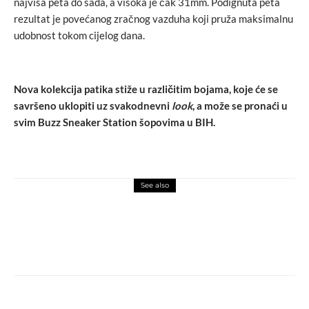
najviša peta do sada, a visoka je čak 31mm. Podignuta peta
rezultat je povećanog zračnog vazduha koji pruža maksimalnu
udobnost tokom cijelog dana.
Nova kolekcija patika stiže u različitim bojama, koje će se
savršeno uklopiti uz svakodnevni
look
, a može se pronaći u
svim Buzz Sneaker Station šopovima u BIH.
See also
fashion
novosti
Odlazak legende: Kako je Maria Grazia
Chiuri transformisala Dior i šta slijedi?