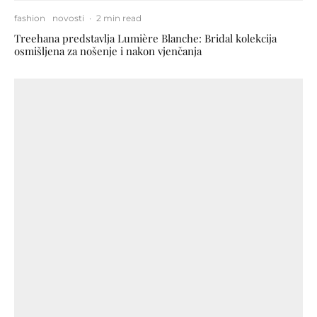
fashion
novosti
·
2 min read
Treehana predstavlja Lumière Blanche: Bridal kolekcija
osmišljena za nošenje i nakon vjenčanja