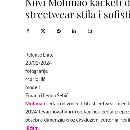
Novi Molimao kačketi 
streetwear stila i sofis
Release Date
23/02/2024
fotografije
Mario Ilić
modeli
Emana i Lemia Šehić
Molimao
, jedan od vodećih bh. streetwear brendo
2024. Ovaj inovativni drop, koji nosi pečat prepozn
posebnu dimenziju kroz ekskluzivni editorijal real
Ilićem
.