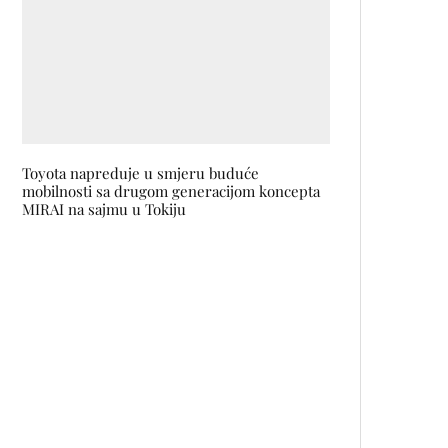
Toyota napreduje u smjeru buduće
mobilnosti sa drugom generacijom koncepta
MIRAI na sajmu u Tokiju
MAX FACTOR na najvećem
modnom snimanju u BiH
Predstavljena online brošura o
rodnoj ravnopravnosti u Bosni i
Hercegovini