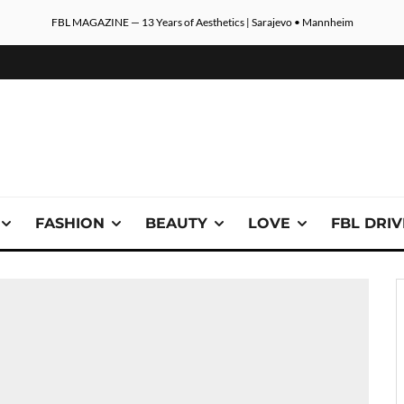
FBL MAGAZINE — 13 Years of Aesthetics | Sarajevo • Mannheim
FASHION
BEAUTY
LOVE
FBL DRI