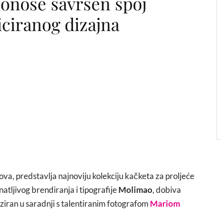
donose savršen spoj
ticiranog dizajna
va, predstavlja najnoviju kolekciju kačketa za proljeće
atljivog brendiranja i tipografije
Molimao
, dobiva
iziran u saradnji s talentiranim fotografom
Mariom