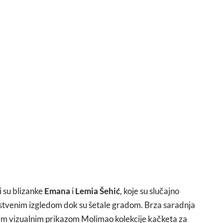
i su blizanke
Emana
i
Lemia Šehić
, koje su slučajno
instvenim izgledom dok su šetale gradom. Brza saradnja
jivim vizualnim prikazom Molimao kolekcije kačketa za