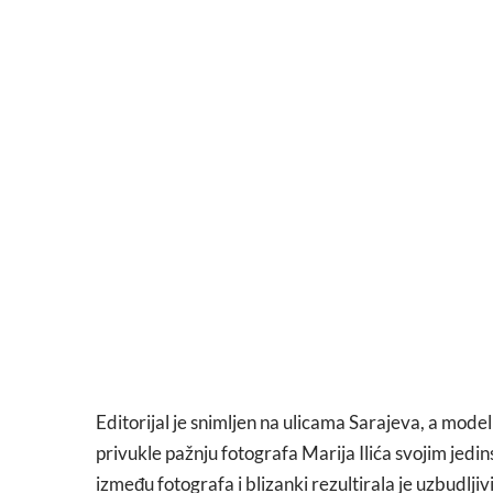
Editorijal je snimljen na ulicama Sarajeva, a model
privukle pažnju fotografa Marija Ilića svojim jed
između fotografa i blizanki rezultirala je uzbudl