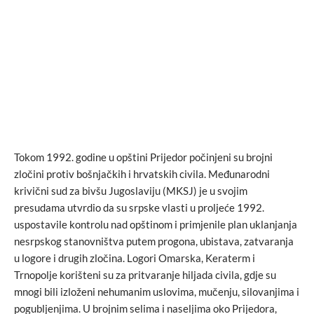
Tokom 1992. godine u opštini Prijedor počinjeni su brojni
zločini protiv bošnjačkih i hrvatskih civila. Međunarodni
krivični sud za bivšu Jugoslaviju (MKSJ) je u svojim
presudama utvrdio da su srpske vlasti u proljeće 1992.
uspostavile kontrolu nad opštinom i primjenile plan uklanjanja
nesrpskog stanovništva putem progona, ubistava, zatvaranja
u logore i drugih zločina. Logori Omarska, Keraterm i
Trnopolje korišteni su za pritvaranje hiljada civila, gdje su
mnogi bili izloženi nehumanim uslovima, mučenju, silovanjima i
pogubljenjima. U brojnim selima i naseljima oko Prijedora,