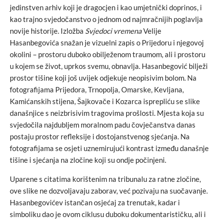
jedinstven arhiv koji je dragocjen i kao umjetnički doprinos, i
kao trajno svjedočanstvo o jednom od najmračnijih poglavlja
novije historije. Izložba
Svjedoci vremena
Velije
Hasanbegovića snažan je vizuelni zapis o Prijedoru i njegovoj
okolini – prostoru duboko obilježenom traumom, ali i prostoru
u kojem se život, uprkos svemu, obnavlja. Hasanbegović bilježi
prostor tišine koji još uvijek odjekuje neopisivim bolom. Na
fotografijama Prijedora, Trnopolja, Omarske, Kevljana,
Kamićanskih stijena, Šajkovače i Kozarca isprepliću se slike
današnjice s neizbrisivim tragovima prošlosti. Mjesta koja su
svjedočila najdubljem moralnom padu čovječanstva danas
postaju prostor refleksije i dostojanstvenog sjećanja. Na
fotografijama se osjeti uznemirujući kontrast između današnje
tišine i sjećanja na zločine koji su ondje počinjeni.
Uparene s citatima korištenim na tribunalu za ratne zločine,
ove slike ne dozvoljavaju zaborav, već pozivaju na suočavanje.
Hasanbegovićev istančan osjećaj za trenutak, kadar i
simboliku dao je ovom ciklusu duboku dokumentarističku, ali i