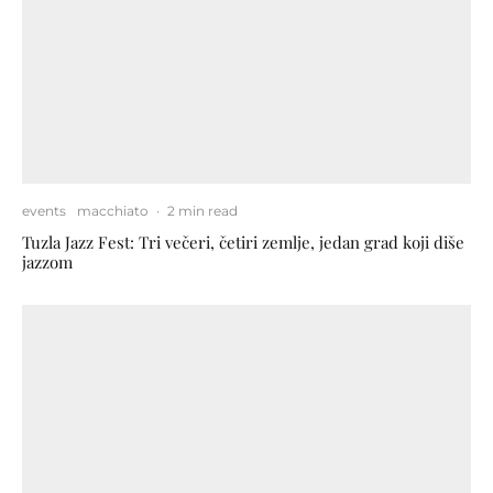
events
macchiato
·
2 min read
Tuzla Jazz Fest: Tri večeri, četiri zemlje, jedan grad koji diše
jazzom