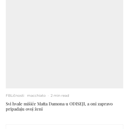
FBLičnosti
macchiato
·
2 min read
Svi hvale mišiće Matta Damona u ODISEJI, a oni zapravo
pripadaju ovoj ženi