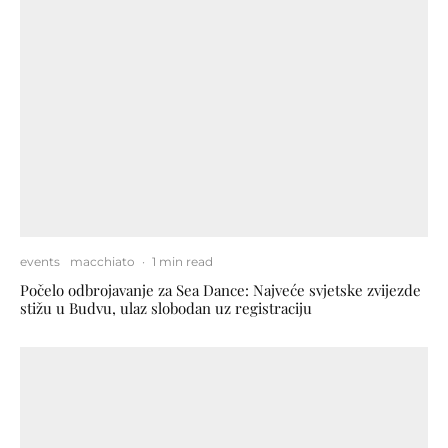
events
macchiato
·
1 min read
Počelo odbrojavanje za Sea Dance: Najveće svjetske zvijezde
stižu u Budvu, ulaz slobodan uz registraciju