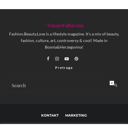
#YouareFaBuLous
Fashion.Beauty.Love is a lifestyle magazine. It's a mix of beauty,
fashion, culture, art, controversy & cool! Made in
Bosnia&Herzegovina!
Pretraga
×
KONTAKT
MARKETING
USLOVI KORIŠTENJA I UREĐIVAČKE SMJERNICE