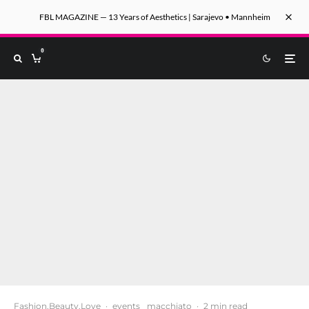
FBL MAGAZINE — 13 Years of Aesthetics | Sarajevo • Mannheim
0
Fashion.Beauty.Love
·
events
macchiato
·
2 min read