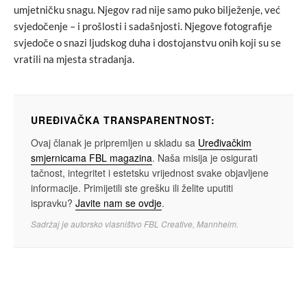
umjetničku snagu. Njegov rad nije samo puko bilježenje, već
svjedočenje – i prošlosti i sadašnjosti. Njegove fotografije
svjedoče o snazi ljudskog duha i dostojanstvu onih koji su se
vratili na mjesta stradanja.
UREĐIVAČKA TRANSPARENTNOST:
Ovaj članak je pripremljen u skladu sa
Uređivačkim
smjernicama FBL magazina
. Naša misija je osigurati
tačnost, integritet i estetsku vrijednost svake objavljene
informacije. Primijetili ste grešku ili želite uputiti
ispravku?
Javite nam se ovdje
.
Sadržaj je autorsko vlasništvo FBL Creative, Mannheim.