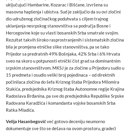
uključujući Hambarine, Kozarac i Bišćane, izvršena su
masovna hapšenja i ubistva. Sud je zaključio da su ovi zločini
dio udruženog zločinačkog poduhvata s ciljem trajnog
uklanjanja nesrpskog stanovništva sa područja Bosne i
Hercegovine koje su vlasti bosanskih Srba smatrale svojim.
Rezultat takvih široko rasprostranjenih i sistematskih zločina
bila je promjena etničke slike stanovništva, pa se tako
Prijedor sa predratnih 49% Bošnjaka, 42% Srba i 6% Hrvata
sveo na skoro u potpunosti etnički čist grad sa dominantnim
srpskim stanovništvom. MKSJ je za zločine u Prijedoru sudio u
15 predmeta i osudio veliki broj pojedinaca – od direktnih
počinilaca zločina do šefa Kriznog štaba Prijedora Milomira
Stakića, predsjednika Kriznog štaba Autonomne regije Krajina
Radoslava Brđanina, pa sve do predsjednika Republike Srpske
Radovana Karadžića i komandanta vojske bosanskih Srba
Ratka Mladića.
Velija Hasanbegović
već gotovo deceniju neumorno
dokumentuje sve što se dešava na ovom prostoru, gradeći