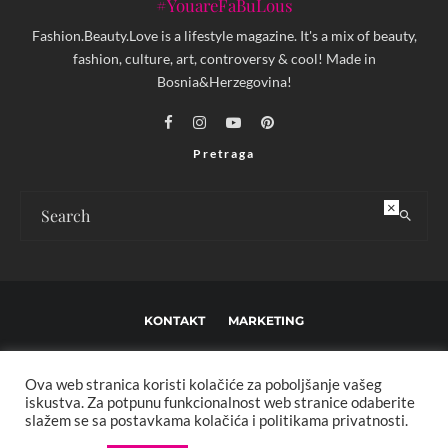
#YouareFaBuLous
Fashion.Beauty.Love is a lifestyle magazine. It's a mix of beauty,
fashion, culture, art, controversy & cool! Made in
Bosnia&Herzegovina!
Pretraga
×
KONTAKT
MARKETING
USLOVI KORIŠTENJA I UREĐIVAČKE SMJERNICE
Ova web stranica koristi kolačiće za poboljšanje vašeg
IMPRESSUM
O NAMA
iskustva. Za potpunu funkcionalnost web stranice odaberite
slažem se sa postavkama kolačića i politikama privatnosti.