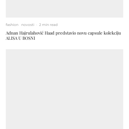
fashion
novosti
·
2 min read
Adnan Hajrulahović Haad predstavio novu capsule kolekciju
ALISA U BOSNI