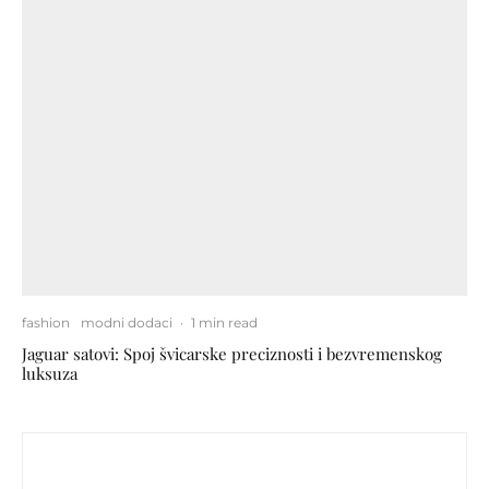
fashion
modni dodaci
·
1 min read
Jaguar satovi: Spoj švicarske preciznosti i bezvremenskog
luksuza