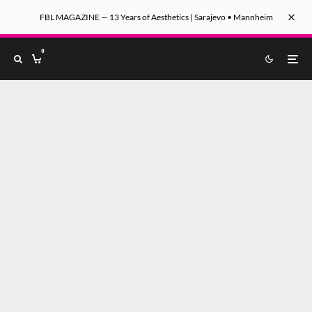
FBL MAGAZINE — 13 Years of Aesthetics | Sarajevo • Mannheim
0