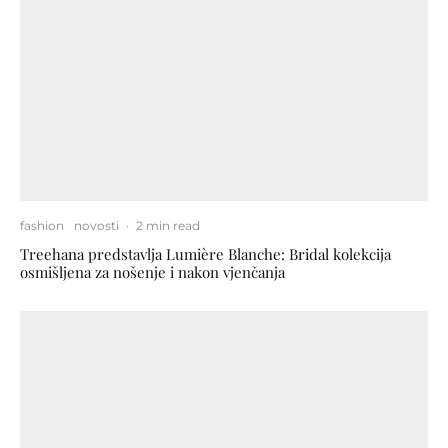
fashion
novosti
·
2 min read
Treehana predstavlja Lumière Blanche: Bridal kolekcija
osmišljena za nošenje i nakon vjenčanja