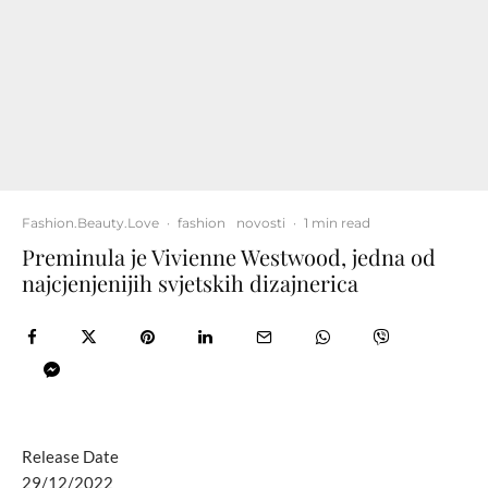
Fashion.Beauty.Love
·
fashion
novosti
·
1 min read
Preminula je Vivienne Westwood, jedna od
najcjenjenijih svjetskih dizajnerica
Release Date
29/12/2022