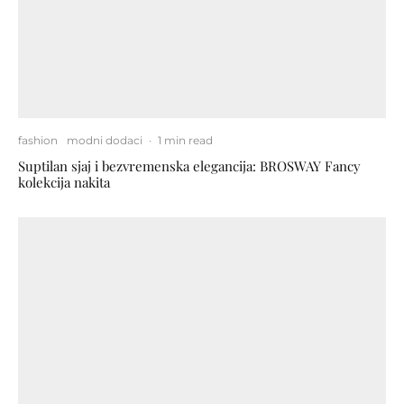
fashion
modni dodaci
·
1 min read
Suptilan sjaj i bezvremenska elegancija: BROSWAY Fancy
kolekcija nakita