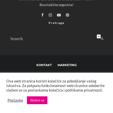
Bosnia&Herzegovina!
Pretraga
×
KONTAKT
MARKETING
USLOVI KORIŠTENJA I UREĐIVAČKE SMJERNICE
Ova web stranica koristi kolačiće za poboljšanje vašeg
IMPRESSUM
O NAMA
iskustva. Za potpunu funkcionalnost web stranice odaberite
slažem se sa postavkama kolačića i politikama privatnosti.
Copyright © 2013 - 2025 FBL creative. Sva prava zadržana. Developed by:
Postavke
Slažem se
XStreamThemes