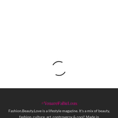
Porscheov prototip iz klase LMDh ulazi u
aktivnu fazu testiranja
#YouareFaBuLous
Fashion.Beauty.Love is a lifestyle magazine. It's a mix of beauty,
fashion, culture, art, controversy & cool! Made in