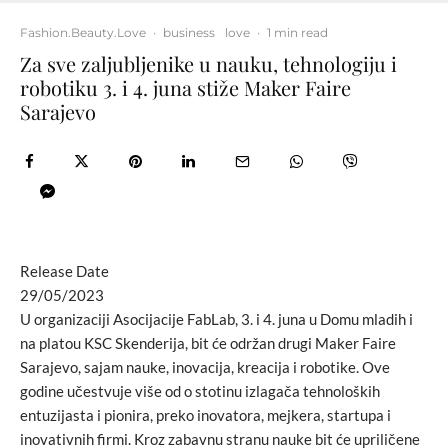
Fashion.Beauty.Love
·
business
love
·
1 min read
Za sve zaljubljenike u nauku, tehnologiju i
robotiku 3. i 4. juna stiže Maker Faire
Sarajevo
Release Date
29/05/2023
U organizaciji Asocijacije FabLab, 3. i 4. juna u Domu mladih i
na platou KSC Skenderija, bit će održan drugi Maker Faire
Sarajevo, sajam nauke, inovacija, kreacija i robotike. Ove
godine učestvuje više od o stotinu izlagača tehnoloških
entuzijasta i pionira, preko inovatora, mejkera, startupa i
inovativnih firmi. Kroz zabavnu stranu nauke bit će upriličene