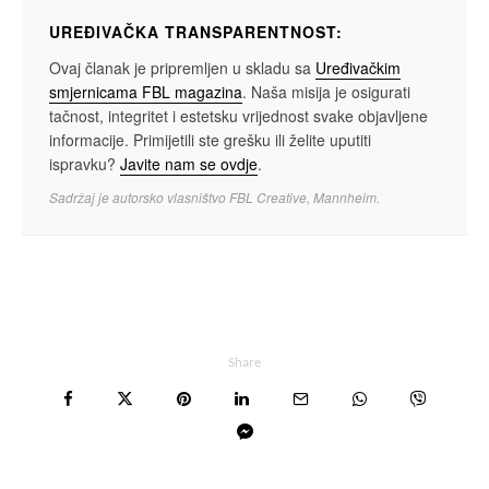
UREĐIVAČKA TRANSPARENTNOST:
Ovaj članak je pripremljen u skladu sa
Uređivačkim
smjernicama FBL magazina
. Naša misija je osigurati
tačnost, integritet i estetsku vrijednost svake objavljene
informacije. Primijetili ste grešku ili želite uputiti
ispravku?
Javite nam se ovdje
.
Sadržaj je autorsko vlasništvo FBL Creative, Mannheim.
Share