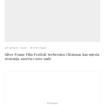
art attack
love
·
8 min read
Silver Frame Film Festival: Srebrenica i Bratunac kao mjesta
stvaranja, susreta i nove nade
Previous