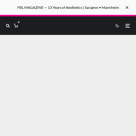
FBL MAGAZINE — 13 Years of Aesthetics | Sarajevo • Mannheim
0