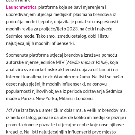
Launchmetrics
, platforma koja se bavi mjerenjem i
upoređivanjem utjecaja medijskih plasmana brendova iz
područja mode i ljepote, objavila je podatke o uspješnosti
modnih revija za proljeće/ljeto 2023. na četiri najveće
Sedmice mode. Tako smo, između ostalog, dobili listu
najutjecajnijih modnih influenserki.
Spomenuta platforma utjecaj brendova izražava pomoću
autorske mjerne jedinice MIV (
Media Impact
Value
), koja
analizira sve marketinške aktivnosti objava u štampi i na
internet kanalima, te društvenim mrežama. Na listi se našlo
deset najuspješnijih modnih influenserki, na osnovu
popularnosti njihovih objava iz perioda održavanja Sedmica
mode u Parizu, New Yorku, Milanu i Londonu.
MIV
se izražava u američkim dolarima, a velikim brendovima,
između ostalog, pomaže da utvrde koliko im medijske pažnje i
prometa donose poznate i utjecajne osobe koje nose njihove
kreacije. Na listi najutjecajnijih influenserki prvo mjesto