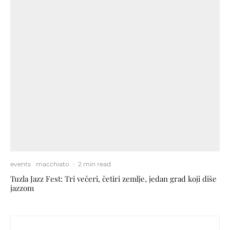
events
macchiato
·
2 min read
Tuzla Jazz Fest: Tri večeri, četiri zemlje, jedan grad koji diše
jazzom