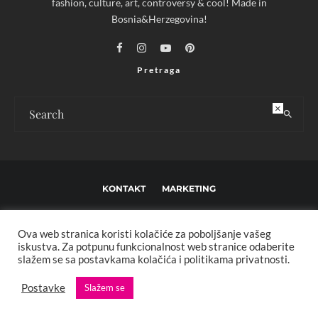
fashion, culture, art, controversy & cool! Made in
Bosnia&Herzegovina!
Pretraga
×
KONTAKT
MARKETING
USLOVI KORIŠTENJA I UREĐIVAČKE SMJERNICE
Ova web stranica koristi kolačiće za poboljšanje vašeg
IMPRESSUM
O NAMA
iskustva. Za potpunu funkcionalnost web stranice odaberite
slažem se sa postavkama kolačića i politikama privatnosti.
Copyright © 2013 - 2025 FBL creative. Sva prava zadržana. Developed by:
Postavke
Slažem se
XStreamThemes