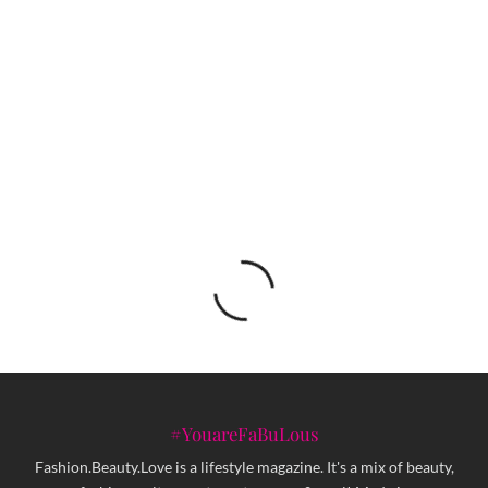
Bekrić za sve one koji se usuđuju zakoračiti
izvan zone komfora
Alber Elbaz, zbogom!
#YouareFaBuLous
Fashion.Beauty.Love is a lifestyle magazine. It's a mix of beauty,