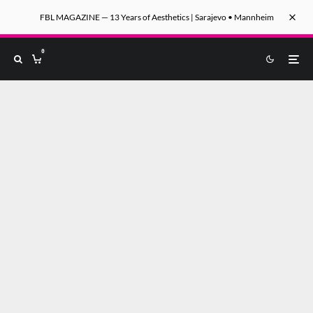
FBL MAGAZINE — 13 Years of Aesthetics | Sarajevo • Mannheim
0