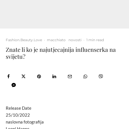
Fashion.Beauty.Love
·
macchiato
novosti
·
1 min read
Znate li ko je najutjecajnija influenserka na
svijetu?
Release Date
25/10/2022
naslovna fotografija
Leoni Hanne