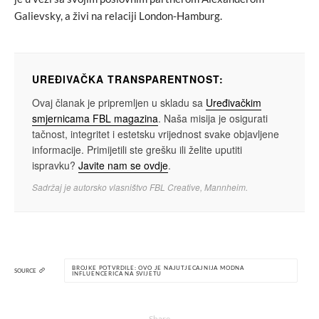
Galievsky, a živi na relaciji London-Hamburg.
UREĐIVAČKA TRANSPARENTNOST:
Ovaj članak je pripremljen u skladu sa
Uređivačkim
smjernicama FBL magazina
. Naša misija je osigurati
tačnost, integritet i estetsku vrijednost svake objavljene
informacije. Primijetili ste grešku ili želite uputiti
ispravku?
Javite nam se ovdje
.
Sadržaj je autorsko vlasništvo FBL Creative, Mannheim.
BROJKE POTVRDILE: OVO JE NAJUTJECAJNIJA MODNA
SOURCE
INFLUENCERICA NA SVIJETU
Share