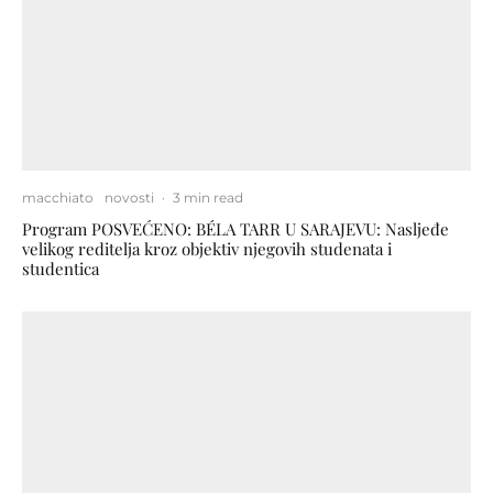
macchiato
novosti
·
3 min read
Program POSVEĆENO: BÉLA TARR U SARAJEVU: Nasljeđe
velikog reditelja kroz objektiv njegovih studenata i
studentica