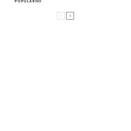
POPULARNO
10 najboljih erotskih knjiga, a nijedna od njih nije
Fifty Shades of Grey
Šta nam se svidjelo na crvenom tepihu
posljednja tri dana 30. Sarajevo Film