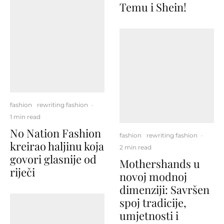
Temu i Shein!
fashion
rewriting fashion
·
1 min read
No Nation Fashion
fashion
rewriting fashion
·
kreirao haljinu koja
2 min read
govori glasnije od
Mothershands u
riječi
novoj modnoj
dimenziji: Savršen
spoj tradicije,
umjetnosti i