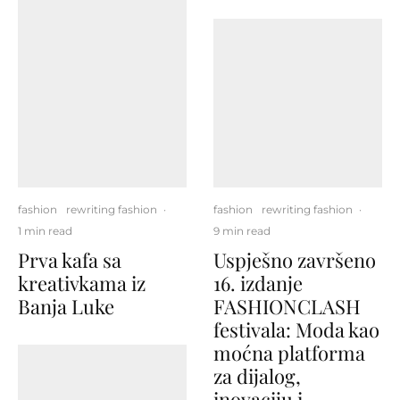
fashion
rewriting fashion
·
fashion
rewriting fashion
·
1 min read
9 min read
Prva kafa sa
Uspješno završeno
kreativkama iz
16. izdanje
Banja Luke
FASHIONCLASH
festivala: Moda kao
moćna platforma
za dijalog,
inovaciju i