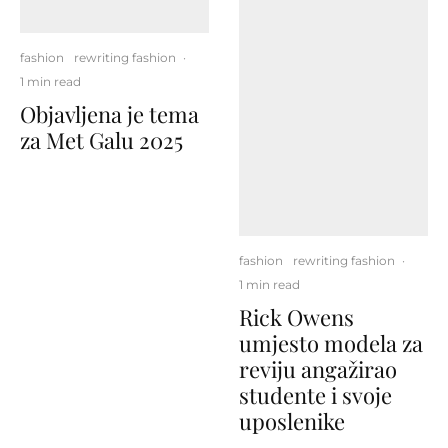
fashion
rewriting fashion
·
1 min read
Objavljena je tema
za Met Galu 2025
fashion
rewriting fashion
·
1 min read
Rick Owens
umjesto modela za
reviju angažirao
studente i svoje
uposlenike