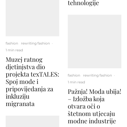
tehnologije
fashion
rewriting fashion
·
1 min read
Muzej ratnog
djetinjstva dio
projekta texTALES:
fashion
rewriting fashion
·
Spoj mode i
1 min read
pripovijedanja za
Pažnja! Moda ubija!
inkluziju
– Izložba koja
migranata
otvara oči o
štetnom utjecaju
modne industrije