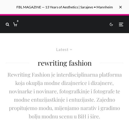
FBL MAGAZINE — 13 Years of Aesthetics | Sarajevo • Mannheim
0
Latest
rewriting fashion
Rewriting Fashion je interdisciplinarna platforma
koja okuplja modne dizajnerice i dizajnere,
novinarke i novinare, fotografkinje i fotografe te
modne entuzijastkinje i entuzijaste. Zajedno
propitujemo modu, mijenjamo narativ i gradimo
bolju modnu scenu u BiH i šire.