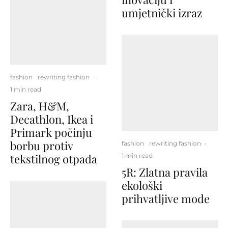
umjetnički izraz
fashion
rewriting fashion
·
1 min read
Zara, H&M,
Decathlon, Ikea i
Primark počinju
borbu protiv
fashion
rewriting fashion
·
tekstilnog otpada
1 min read
5R: Zlatna pravila
ekološki
prihvatljive mode