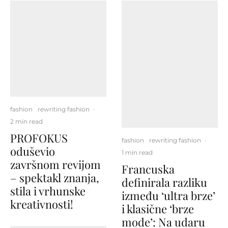
fashion
rewriting fashion
·
2 min read
PROFOKUS
fashion
rewriting fashion
·
oduševio
1 min read
završnom revijom
Francuska
– spektakl znanja,
definirala razliku
stila i vrhunske
između ‘ultra brze’
kreativnosti!
i klasične ‘brze
mode’: Na udaru