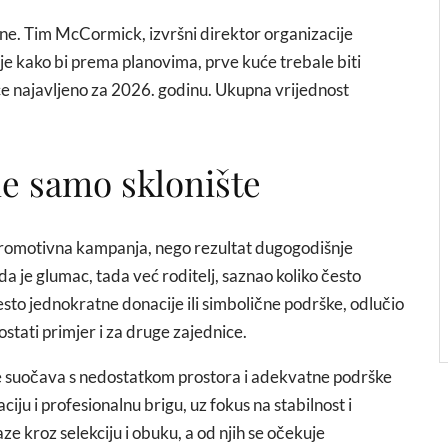
ne. Tim McCormick, izvršni direktor organizacije
je kako bi prema planovima, prve kuće trebale biti
ce najavljeno za 2026. godinu. Ukupna vrijednost
ne samo sklonište
je promotivna kampanja, nego rezultat dugogodišnje
da je glumac, tada već roditelj, saznao koliko često
sto jednokratne donacije ili simbolične podrške, odlučio
stati primjer i za druge zajednice.
se suočava s nedostatkom prostora i adekvatne podrške
iju i profesionalnu brigu, uz fokus na stabilnost i
laze kroz selekciju i obuku, a od njih se očekuje