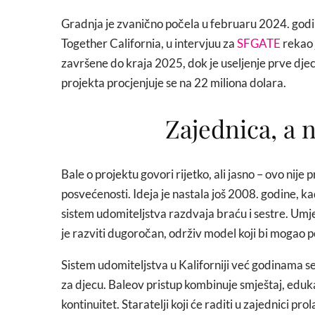
Gradnja je zvanično počela u februaru 2024. godi
Together California, u intervjuu za
SFGATE
rekao 
završene do kraja 2025, dok je useljenje prve dje
projekta procjenjuje se na 22 miliona dolara.
Zajednica, a 
Bale o projektu govori rijetko, ali jasno – ovo ni
posvećenosti. Ideja je nastala još 2008. godine, ka
sistem udomiteljstva razdvaja braću i sestre. Umje
je razviti dugoročan, održiv model koji bi mogao po
Sistem udomiteljstva u Kaliforniji već godinama 
za djecu. Baleov pristup kombinuje smještaj, edukac
kontinuitet. Staratelji koji će raditi u zajednici pro