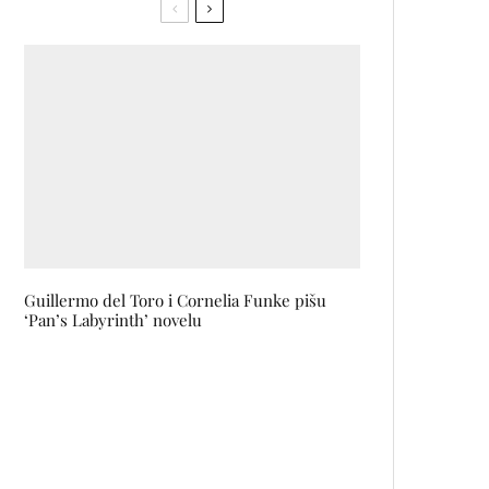
Guillermo del Toro i Cornelia Funke pišu
‘Pan’s Labyrinth’ novelu
Joker Out najavljuju regionalnu
turneju povodom izlaska albuma!
Počinje Women’s Weekend – konferencija