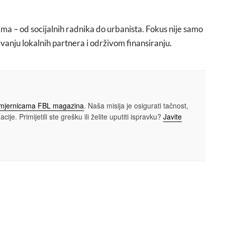
cima – od socijalnih radnika do urbanista. Fokus nije samo
ivanju lokalnih partnera i održivom finansiranju.
smjernicama FBL magazina
. Naša misija je osigurati tačnost,
cije. Primijetili ste grešku ili želite uputiti ispravku?
Javite