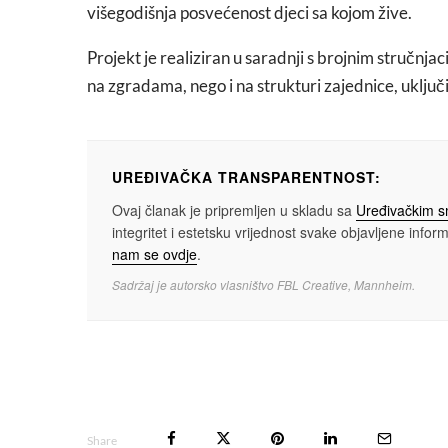
višegodišnja posvećenost djeci sa kojom žive.
Projekt je realiziran u saradnji s brojnim stručnja
na zgradama, nego i na strukturi zajednice, uključ
UREĐIVAČKA TRANSPARENTNOST:
Ovaj članak je pripremljen u skladu sa
Uređivačkim 
integritet i estetsku vrijednost svake objavljene informa
nam se ovdje
.
Sadržaj je autorsko vlasništvo FBL Creative, Mannheim.
Share