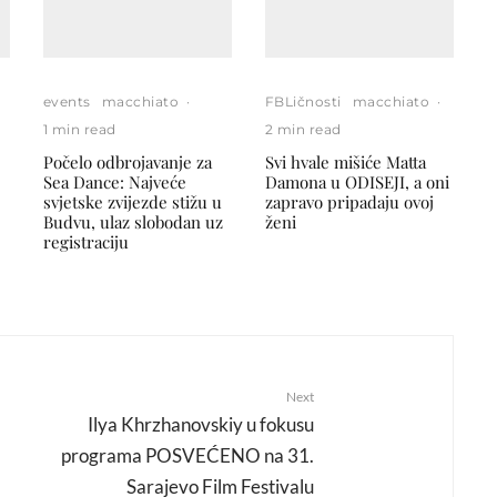
events
macchiato
·
FBLičnosti
macchiato
·
1 min read
2 min read
Počelo odbrojavanje za
Svi hvale mišiće Matta
Sea Dance: Najveće
Damona u ODISEJI, a oni
svjetske zvijezde stižu u
zapravo pripadaju ovoj
Budvu, ulaz slobodan uz
ženi
registraciju
Next
Ilya Khrzhanovskiy u fokusu
programa POSVEĆENO na 31.
Sarajevo Film Festivalu