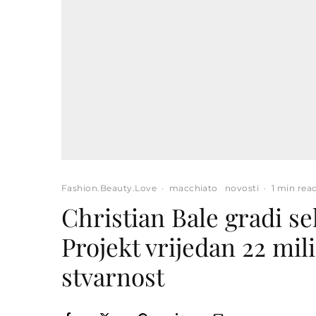
Fashion.Beauty.Love
·
macchiato
novosti
·
1 min rea
Christian Bale gradi se
Projekt vrijedan 22 mil
stvarnost