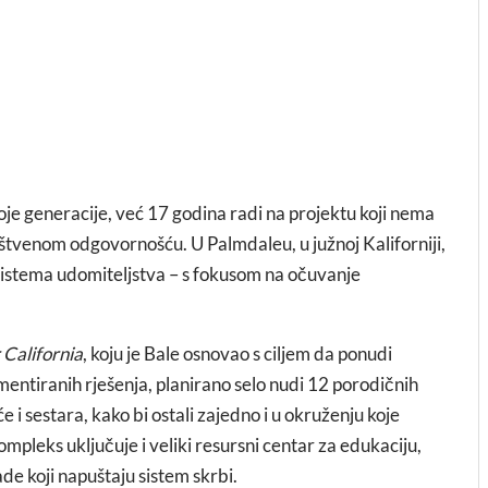
oje generacije, već 17 godina radi na projektu koji nema
uštvenom odgovornošću. U Palmdaleu, u južnoj Kaliforniji,
 sistema udomiteljstva – s fokusom na očuvanje
 California
, koju je Bale osnovao s ciljem da ponudi
mentiranih rješenja, planirano selo nudi 12 porodičnih
i sestara, kako bi ostali zajedno i u okruženju koje
pleks uključuje i veliki resursni centar za edukaciju,
de koji napuštaju sistem skrbi.