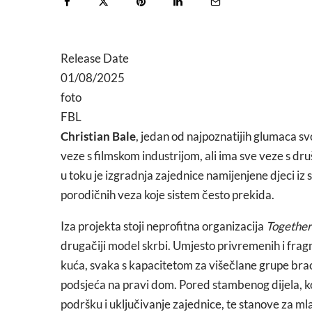
Release Date
01/08/2025
foto
FBL
Christian Bale
, jedan od najpoznatijih glumaca sv
veze s filmskom industrijom, ali ima sve veze s dr
u toku je izgradnja zajednice namijenjene djeci iz
porodičnih veza koje sistem često prekida.
Iza projekta stoji neprofitna organizacija
Together
drugačiji model skrbi. Umjesto privremenih i frag
kuća, svaka s kapacitetom za višečlane grupe braće 
podsjeća na pravi dom. Pored stambenog dijela, kom
podršku i uključivanje zajednice, te stanove za mla