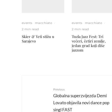
events
macchiato
·
events
macchiato
·
2 min read
2 min read
Skier & Yeti stižu u
Tuzla Jazz Fest: Tri
Sarajevo
večeri, četiri zemlje,
jedan grad koji diše
jazzom
Previous
Globalna superzvijezda Demi
Lovato objavila novi dance pop
singl FAST