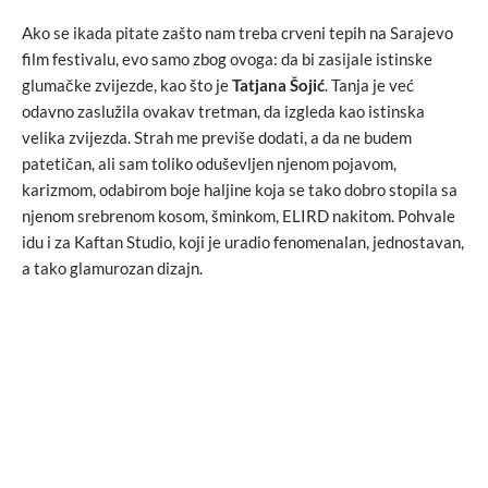
Ako se ikada pitate zašto nam treba crveni tepih na Sarajevo
film festivalu, evo samo zbog ovoga: da bi zasijale istinske
glumačke zvijezde, kao što je
Tatjana Šojić
. Tanja je već
odavno zaslužila ovakav tretman, da izgleda kao istinska
velika zvijezda. Strah me previše dodati, a da ne budem
patetičan, ali sam toliko oduševljen njenom pojavom,
karizmom, odabirom boje haljine koja se tako dobro stopila sa
njenom srebrenom kosom, šminkom, ELIRD nakitom. Pohvale
idu i za Kaftan Studio, koji je uradio fenomenalan, jednostavan,
a tako glamurozan dizajn.