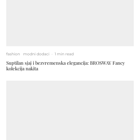
fashion
modni dodaci
·
1 min read
Suptilan sjaj i bezvremenska elegancija: BROSWAY Fancy
kolekcija nakita