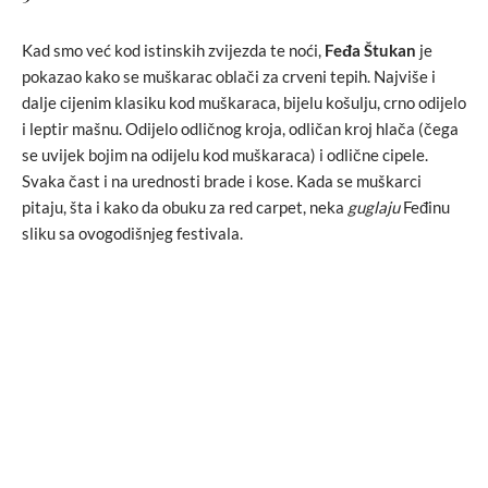
Kad smo već kod istinskih zvijezda te noći,
Feđa Štukan
je
pokazao kako se muškarac oblači za crveni tepih. Najviše i
dalje cijenim klasiku kod muškaraca, bijelu košulju, crno odijelo
i leptir mašnu. Odijelo odličnog kroja, odličan kroj hlača (čega
se uvijek bojim na odijelu kod muškaraca) i odlične cipele.
Svaka čast i na urednosti brade i kose. Kada se muškarci
pitaju, šta i kako da obuku za red carpet, neka
guglaju
Feđinu
sliku sa ovogodišnjeg festivala.