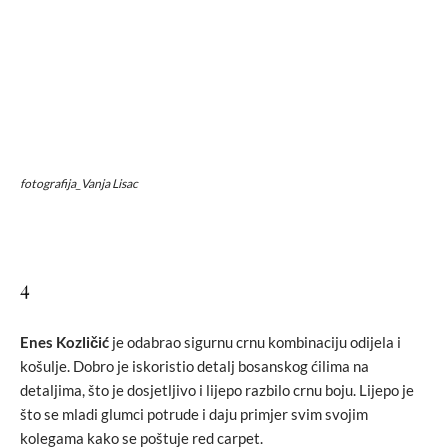
fotografija_Vanja Lisac
4
Enes Kozličić
je odabrao sigurnu crnu kombinaciju odijela i
košulje. Dobro je iskoristio detalj bosanskog ćilima na
detaljima, što je dosjetljivo i lijepo razbilo crnu boju. Lijepo je
što se mladi glumci potrude i daju primjer svim svojim
kolegama kako se poštuje red carpet.