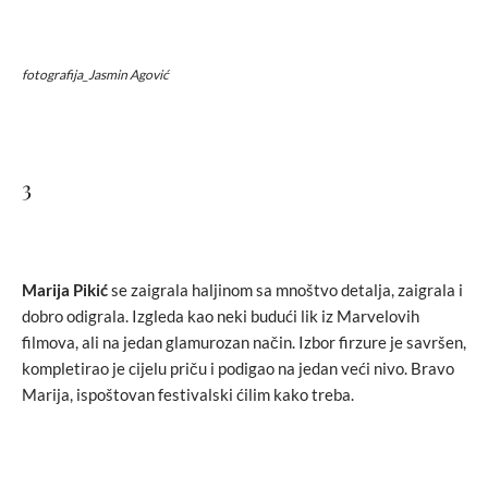
fotografija_Jasmin Agović
3
Marija Pikić
se zaigrala haljinom sa mnoštvo detalja, zaigrala i
dobro odigrala. Izgleda kao neki budući lik iz Marvelovih
filmova, ali na jedan glamurozan način. Izbor firzure je savršen,
kompletirao je cijelu priču i podigao na jedan veći nivo. Bravo
Marija, ispoštovan festivalski ćilim kako treba.