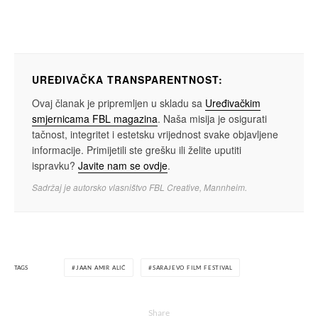
UREĐIVAČKA TRANSPARENTNOST:
Ovaj članak je pripremljen u skladu sa
Uređivačkim
smjernicama FBL magazina
. Naša misija je osigurati
tačnost, integritet i estetsku vrijednost svake objavljene
informacije. Primijetili ste grešku ili želite uputiti
ispravku?
Javite nam se ovdje
.
Sadržaj je autorsko vlasništvo FBL Creative, Mannheim.
TAGS
JAAN AMIR ALIĆ
SARAJEVO FILM FESTIVAL
Share