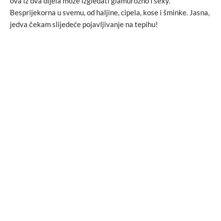
ova iz dva dijela može izgledati glamurozno i sexy.
Besprijekorna u svemu, od haljine, cipela, kose i šminke. Jasna,
jedva čekam slijedeće pojavljivanje na tepihu!