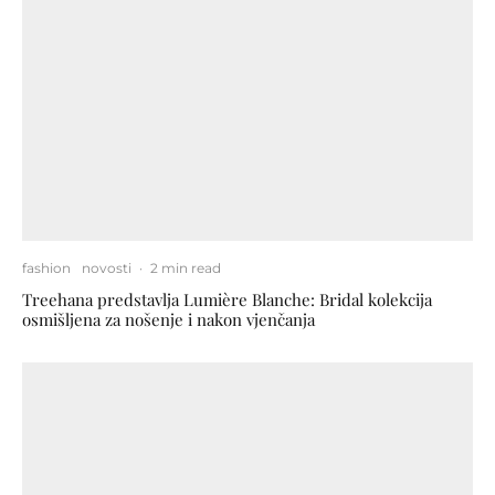
fashion
novosti
·
2 min read
Treehana predstavlja Lumière Blanche: Bridal kolekcija
osmišljena za nošenje i nakon vjenčanja