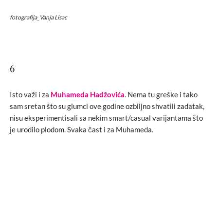
fotografija_Vanja Lisac
6
Isto važi i za
Muhameda Hadžovića
. Nema tu greške i tako
sam sretan što su glumci ove godine ozbiljno shvatili zadatak,
nisu eksperimentisali sa nekim smart/casual varijantama što
je urodilo plodom. Svaka čast i za Muhameda.