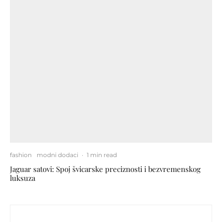
fashion
modni dodaci
·
1 min read
Jaguar satovi: Spoj švicarske preciznosti i bezvremenskog
luksuza