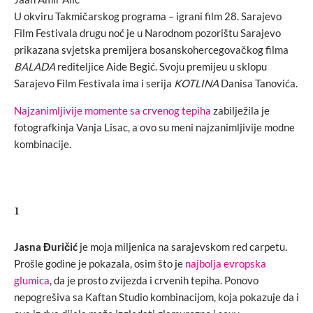
U okviru Takmičarskog programa – igrani film 28. Sarajevo
Film Festivala drugu noć je u Narodnom pozorištu Sarajevo
prikazana svjetska premijera bosanskohercegovačkog filma
BALADA
rediteljice Aide Begić. Svoju premijeu u sklopu
Sarajevo Film Festivala ima i serija
KOTLINA
Danisa Tanovića.
Najzanimljivije momente sa crvenog tepiha
zabilježila je
fotografkinja Vanja Lisac, a ovo su meni najzanimljivije modne
kombinacije.
1
Jasna Đuričić
je moja miljenica na sarajevskom red carpetu.
Prošle godine je pokazala, osim što je
najbolja evropska
glumica
, da je prosto zvijezda i crvenih tepiha. Ponovo
nepogrešiva sa Kaftan Studio kombinacijom, koja pokazuje da i