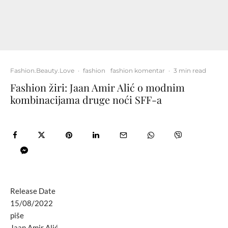
Fashion.Beauty.Love
·
fashion
fashion komentar
·
3 min read
Fashion žiri: Jaan Amir Alić o modnim
kombinacijama druge noći SFF-a
Release Date
15/08/2022
piše
Jaan Amir Alić