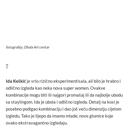
fotografija_Obala Art centar
7
Ida Keškić
je vrlo rizično eksperimentisala, ali bilo je hrabro i
odlično izgleda kao neka nova super women. Ovakve
kombinacije mogu biti ili najgori promašaj ili da najbolje ubodu
sa staylingom. Ida je ubola i odlično izgleda. Detalj na kosi je
posebno podigao kombinaciju i dao još veću dimenziju cijelom
izgledu. Tako je lijepo da imamo mlade, nove glumice koje
ovako ekstravagantno izgledaju.