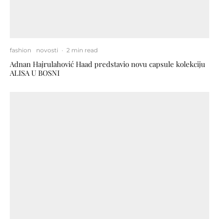
fashion
novosti
·
2 min read
Adnan Hajrulahović Haad predstavio novu capsule kolekciju
ALISA U BOSNI