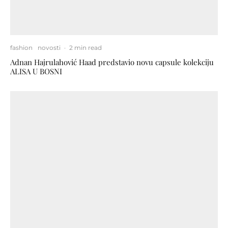
fashion
novosti
·
2 min read
Adnan Hajrulahović Haad predstavio novu capsule kolekciju
ALISA U BOSNI