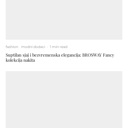
fashion
modni dodaci
·
1 min read
Suptilan sjaj i bezvremenska elegancija: BROSWAY Fancy
kolekcija nakita