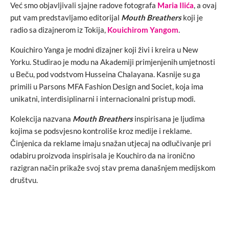
Već smo objavljivali sjajne radove fotografa
Maria Ilića
, a ovaj
put vam predstavljamo editorijal
Mouth Breathers
koji je
radio sa dizajnerom iz Tokija,
Kouichirom Yangom
.
Kouichiro Yanga je modni dizajner koji živi i kreira u New
Yorku. Studirao je modu na Akademiji primjenjenih umjetnosti
u Beču, pod vodstvom Husseina Chalayana. Kasnije su ga
primili u Parsons MFA Fashion Design and Societ, koja ima
unikatni, interdisiplinarni i internacionalni pristup modi.
Kolekcija nazvana
Mouth Breathers
inspirisana je ljudima
kojima se podsvjesno kontroliše kroz medije i reklame.
Činjenica da reklame imaju snažan utjecaj na odlučivanje pri
odabiru proizvoda inspirisala je Kouchiro da na ironično
razigran način prikaže svoj stav prema današnjem medijskom
društvu.