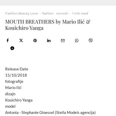
Fashion.Beauty.Love
·
fashion
novosti
·
1 min read
MOUTH BREATHERS by Mario Ilić &
Kouichiro Yanga
Release Date
15/10/2018
fotografije
Mario Ilić
dizajn
Kouichiro Yanga
model
Antonia - Stephanie Gloessel (Stella Models agencija)