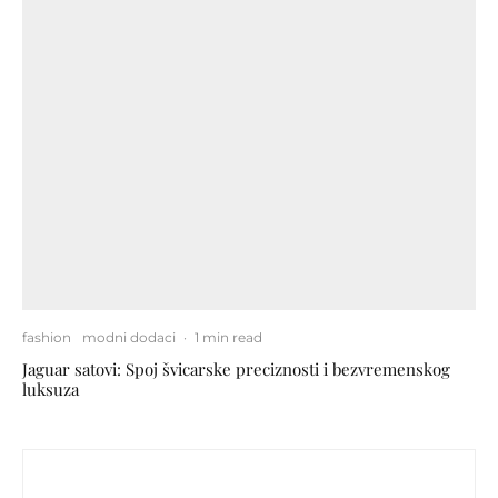
fashion
modni dodaci
·
1 min read
Jaguar satovi: Spoj švicarske preciznosti i bezvremenskog
luksuza