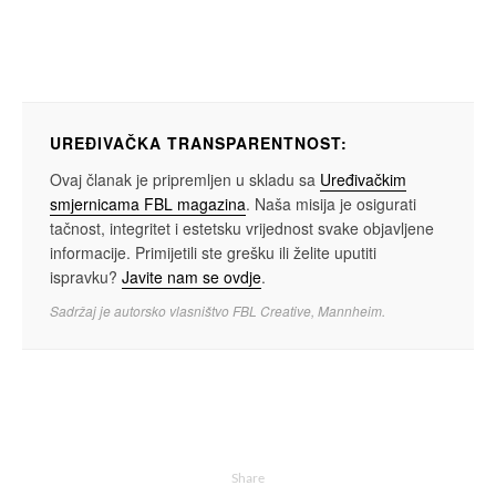
UREĐIVAČKA TRANSPARENTNOST:
Ovaj članak je pripremljen u skladu sa
Uređivačkim
smjernicama FBL magazina
. Naša misija je osigurati
tačnost, integritet i estetsku vrijednost svake objavljene
informacije. Primijetili ste grešku ili želite uputiti
ispravku?
Javite nam se ovdje
.
Sadržaj je autorsko vlasništvo FBL Creative, Mannheim.
Share