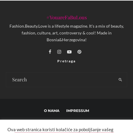
#YouareFaBuLous
Fashion.Beauty.Love is a lifestyle magazine. It's a mix of beauty,
fashion, culture, art, controversy & cool! Made in
Bosnia&Herzegovina!
Pretraga
O NAMA
IMPRESSUM
USLOVI KORIŠTENJA I UREĐIVAČKE SMJERNICE
Ova web stranica koristi kolačiće za poboljšanje vašeg