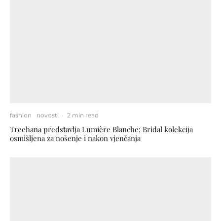
fashion
novosti
·
2 min read
Treehana predstavlja Lumière Blanche: Bridal kolekcija
osmišljena za nošenje i nakon vjenčanja