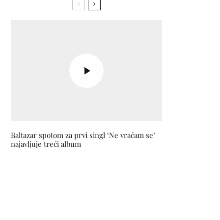
Baltazar spotom za prvi singl ‘Ne vraćam se’
najavljuje treći album
WAGA predstavlja kolekciju
GARDA: Tiha snaga forme u
saradnji sa Lejlom Krstić