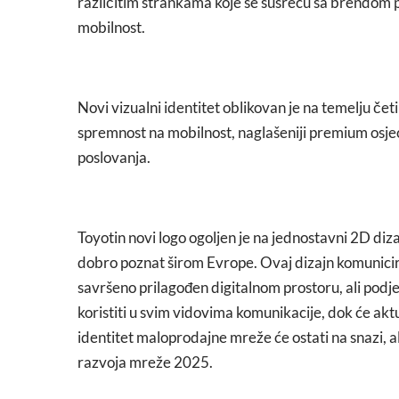
različitim strankama koje se susreću sa brendom
mobilnost.
Novi vizualni identitet oblikovan je na temelju če
spremnost na mobilnost, naglašeniji premium osje
poslovanja.
Toyotin novi logo ogoljen je na jednostavni 2D diza
dobro poznat širom Evrope. Ovaj dizajn komunicir
savršeno prilagođen digitalnom prostoru, ali podjed
koristiti u svim vidovima komunikacije, dok će aktual
identitet maloprodajne mreže će ostati na snazi, al
razvoja mreže 2025.