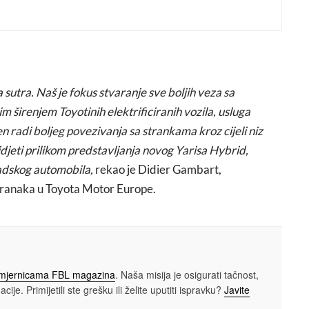
 sutra. Naš je fokus stvaranje sve boljih veza sa
 širenjem Toyotinih elektrificiranih vozila, usluga
en radi boljeg povezivanja sa strankama kroz cijeli niz
idjeti prilikom predstavljanja novog Yarisa Hybrid,
adskog automobila,
rekao je Didier Gambart,
stranaka u Toyota Motor Europe.
smjernicama FBL magazina
. Naša misija je osigurati tačnost,
cije. Primijetili ste grešku ili želite uputiti ispravku?
Javite