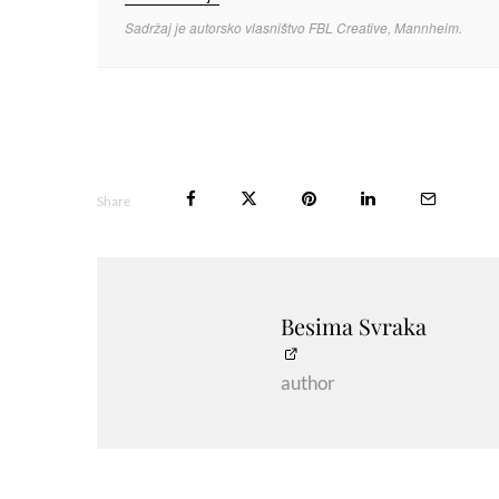
Sadržaj je autorsko vlasništvo FBL Creative, Mannheim.
Share
Besima Svraka
author