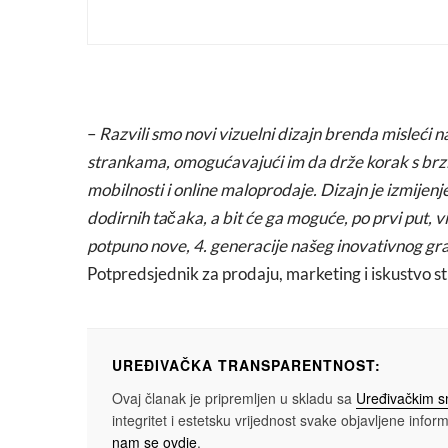
–
Razvili smo novi vizuelni dizajn brenda misleći na
strankama, omogućavajući im da drže korak s brzim
mobilnosti i online maloprodaje. Dizajn je izmijenj
dodirnih tačaka, a bit će ga moguće, po prvi put, v
potpuno nove, 4. generacije našeg inovativnog gr
Potpredsjednik za prodaju, marketing i iskustvo 
UREĐIVAČKA TRANSPARENTNOST:
Ovaj članak je pripremljen u skladu sa
Uređivačkim 
integritet i estetsku vrijednost svake objavljene informa
nam se ovdje
.