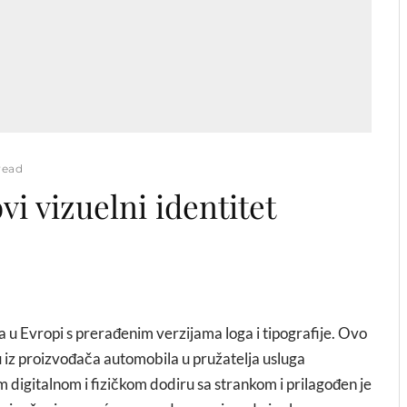
read
i vizuelni identitet
da u Evropi s prerađenim verzijama loga i tipografije. Ovo
iz proizvođača automobila u pružatelja usluga
m digitalnom i fizičkom dodiru sa strankom i prilagođen je