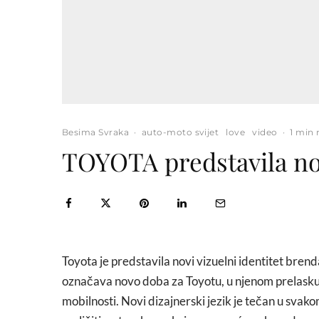
Besima Svraka
·
auto-moto svijet
love
video
·
1 min 
TOYOTA predstavila nov
Toyota je predstavila novi vizuelni identitet bren
označava novo doba za Toyotu, u njenom prelasku 
mobilnosti. Novi dizajnerski jezik je tečan u svako