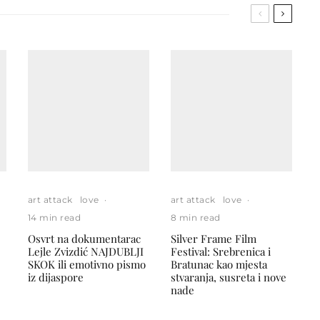
art attack
love
·
art attack
love
·
14 min read
8 min read
Osvrt na dokumentarac
Silver Frame Film
Lejle Zvizdić NAJDUBLJI
Festival: Srebrenica i
SKOK ili emotivno pismo
Bratunac kao mjesta
iz dijaspore
stvaranja, susreta i nove
nade