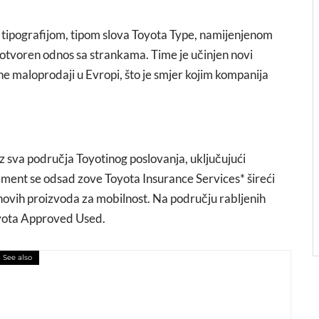
 tipografijom, tipom slova Toyota Type, namijenjenom
i otvoren odnos sa strankama. Time je učinjen novi
ne maloprodaji u Evropi, što je smjer kojim kompanija
oz sva područja Toyotinog poslovanja, uključujući
ent se odsad zove Toyota Insurance Services* šireći
 novih proizvoda za mobilnost. Na području rabljenih
oyota Approved Used.
See also
 dizajnirala još jednu naslovnicu knjige o