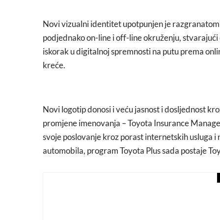
Novi vizualni identitet upotpunjen je razgranatom
podjednako on-line i off-line okruženju, stvarajuć
iskorak u digitalnoj spremnosti na putu prema onli
kreće.
Novi logotip donosi i veću jasnost i dosljednost kr
promjene imenovanja – Toyota Insurance Managem
svoje poslovanje kroz porast internetskih usluga i
automobila, program Toyota Plus sada postaje T
art attack
video
Aleksandra Nina Knežević
Harryju Potteru