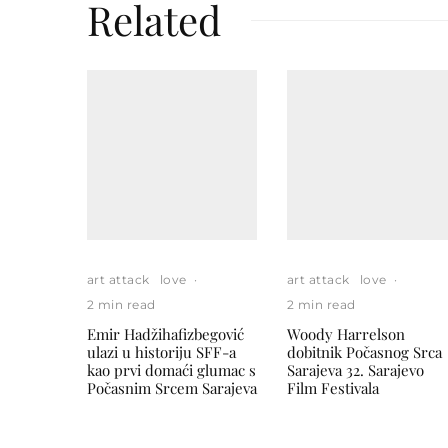
Related
art attack
love
·
art attack
love
·
2 min read
2 min read
Emir Hadžihafizbegović
Woody Harrelson
ulazi u historiju SFF-a
dobitnik Počasnog Srca
kao prvi domaći glumac s
Sarajeva 32. Sarajevo
Počasnim Srcem Sarajeva
Film Festivala