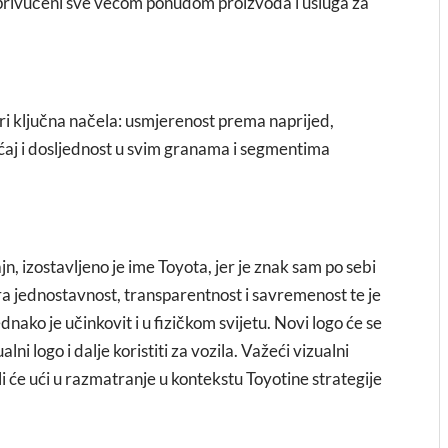
 privučeni sve većom ponudom proizvoda i usluga za
tiri ključna načela: usmjerenost prema naprijed,
ćaj i dosljednost u svim granama i segmentima
jn, izostavljeno je ime Toyota, jer je znak sam po sebi
a jednostavnost, transparentnost i savremenost te je
nako je učinkovit i u fizičkom svijetu. Novi logo će se
ni logo i dalje koristiti za vozila. Važeći vizualni
i će ući u razmatranje u kontekstu Toyotine strategije