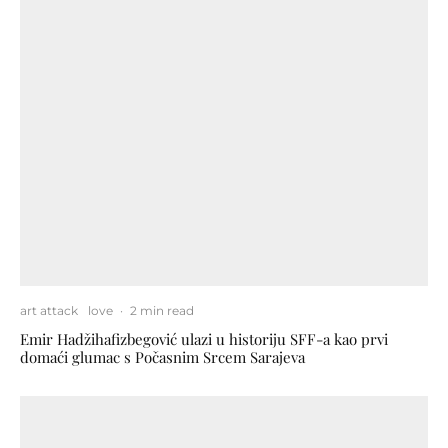
art attack
love
·
2 min read
Emir Hadžihafizbegović ulazi u historiju SFF-a kao prvi
domaći glumac s Počasnim Srcem Sarajeva