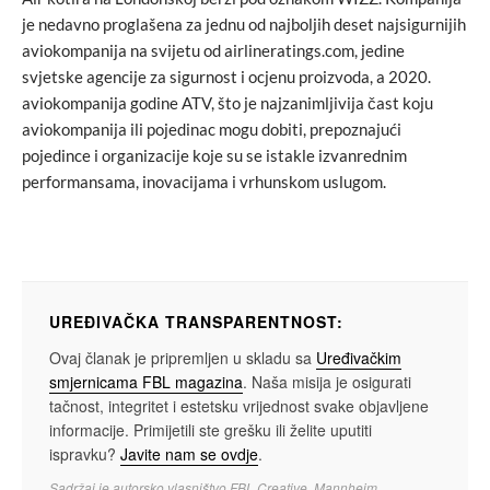
je nedavno proglašena za jednu od najboljih deset najsigurnijih
aviokompanija na svijetu od airlineratings.com, jedine
svjetske agencije za sigurnost i ocjenu proizvoda, a 2020.
aviokompanija godine ATV, što je najzanimljivija čast koju
aviokompanija ili pojedinac mogu dobiti, prepoznajući
pojedince i organizacije koje su se istakle izvanrednim
performansama, inovacijama i vrhunskom uslugom.
UREĐIVAČKA TRANSPARENTNOST:
Ovaj članak je pripremljen u skladu sa
Uređivačkim
smjernicama FBL magazina
. Naša misija je osigurati
tačnost, integritet i estetsku vrijednost svake objavljene
informacije. Primijetili ste grešku ili želite uputiti
ispravku?
Javite nam se ovdje
.
Sadržaj je autorsko vlasništvo FBL Creative, Mannheim.