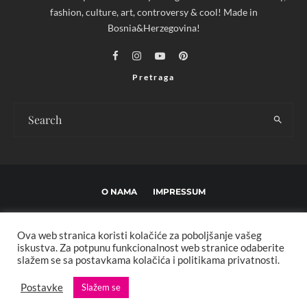
fashion, culture, art, controversy & cool! Made in
Bosnia&Herzegovina!
Pretraga
O NAMA
IMPRESSUM
USLOVI KORIŠTENJA I UREĐIVAČKE SMJERNICE
Ova web stranica koristi kolačiće za poboljšanje vašeg
POLITIKA PRIVATNOSTI
MARKETING
KONTAKT
iskustva. Za potpunu funkcionalnost web stranice odaberite
slažem se sa postavkama kolačića i politikama privatnosti.
Copyright © 2013 - 2025 FBL creative. Sva prava zadržana. Developed by:
Postavke
Slažem se
XStreamThemes