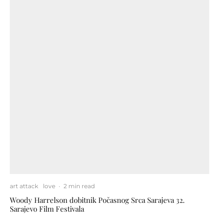
art attack
love
·
2 min read
Woody Harrelson dobitnik Počasnog Srca Sarajeva 32.
Sarajevo Film Festivala