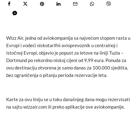
Wizz Air, jedna od aviokompanija sa najvećom stopom rasta u
Evropi i vodeći niskotarifni avioprevoznik u centralnoj i
istočnoj Evropi, objavio je popust za letove na liniji Tuzla –
Dortmund po rekordno niskoj cijeni od 9,99 eura. Ponuda za
ovu destinaciju otvorena je samo danas za 100.000 sjedišta,
bez ograničenja o pitanju perioda rezervacije leta.
Karte za ovu liniju se u toku današnjeg dana mogu rezervisati
na sajtu wizzair.com ili preko aplikacije ove aviokompanije.