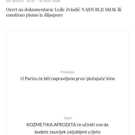
art attack
love
·
14 min read
Osvrt na dokumentarac Lejle Zvizdić NAJDUBLJI SKOK ili
emotivno pismo iz dijaspore
Previous
U Parizu će biti napravljeno prvo ‘plutajuće’ kino
Next
KOZMETIKA AFRODITA će učiniti sve da
budete zauvijek zaljubljeni u ljeto