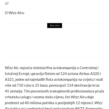
///
O Wizz Airu
See also
art attack
love
video
Bend Kafa u ponoć predstavili novi singl
OLOVNA PJESMA
Wizz Air, najveća niskotarifna aviokompanija u Centralnoj i
Istočnoj Evropi, upravlja flotom od 124 aviona Airbus A320 i
A321, jedne od najmlađih flota aviokompanija na svijetu i nudi
više od 710 ruta iz 25 baza, povezujući 154 destinacije kroz
45 zemalja. Tim posvećenih zrakoplovnih profesionalaca pruža
vrhunsku uslugu i veoma nisku cijenu, što Wizz Airu daje
prednost od 40 miliona putnika u posljednjih 12 mjeseci. Wizz
Air kotira na Londonskoj berzi pod oznakom WIZZ. Kompanija