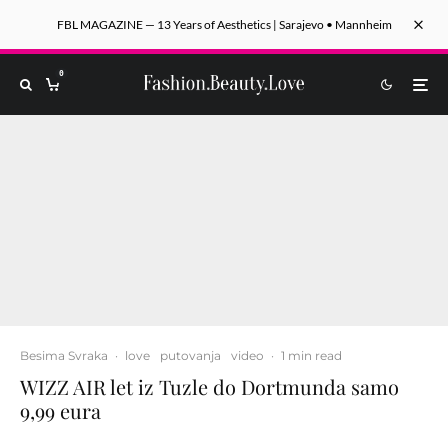
FBL MAGAZINE — 13 Years of Aesthetics | Sarajevo • Mannheim
0
Besima Svraka
·
love
putovanja
video
·
1 min read
WIZZ AIR let iz Tuzle do Dortmunda samo
9,99 eura