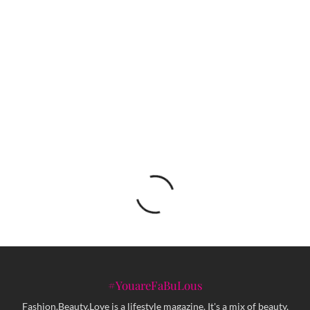
Nina Varga kroz objektiv Maje Topčagić
Jimi Tenor – neobična pop zvijezda
#YouareFaBuLous
Fashion.Beauty.Love is a lifestyle magazine. It's a mix of beauty,