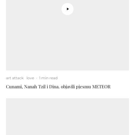
art attack
love
·
1 min read
Cunami, Nanah Tzil i Dina. objavili pjesmu METEOR