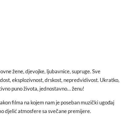
lovne žene, djevojke, ljubavnice, supruge. Sve
dost, eksplozivnost, drskost, nepredvidivost. Ukratko,
itivno puno života, jednostavno… ženu!
lu nakon filma na kojem nam je poseban muzički ugođaj
o djelić atmosfere sa svečane premijere.