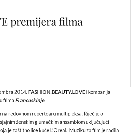
 premijera filma
cembra 2014.
FASHION.BEAUTY.LOVE
i kompanija
ru filma
Francuskinje
.
m na redovnom repertoaru multipleksa. Riječ je o
e sjajnim ženskim glumačkim ansamblom uključujući
oja je zaštitno lice kuće L’Oreal. Muziku za film je radila