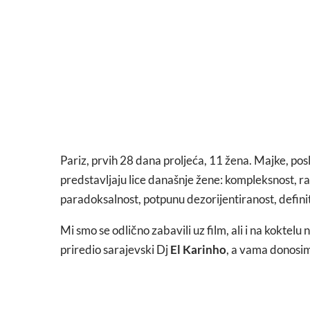
Pariz, prvih 28 dana proljeća, 11 žena. Majke, pos
predstavljaju lice današnje žene: kompleksnost, ra
paradoksalnost, potpunu dezorijentiranost, defin
Mi smo se odlično zabavili uz film, ali i na kokte
priredio sarajevski Dj
El Karinho
, a vama donosim