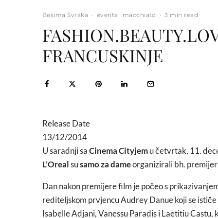
Besima Svraka
·
events
macchiato
·
3 min read
FASHION.BEAUTY.LOVE
FRANCUSKINJE
Release Date
13/12/2014
U saradnji sa
Cinema Cityjem
u četvrtak, 11. de
L’Oreal
su
samo za dame
organizirali bh. premije
Dan nakon premijere film je počeo s prikazivanje
rediteljskom prvjencu Audrey Danue koji se istič
Isabelle Adjani, Vanessu Paradis i Laetitiu Castu, k