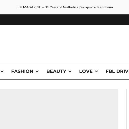
FBL MAGAZINE — 13 Years of Aesthetics | Sarajevo • Mannheim
FASHION
BEAUTY
LOVE
FBL DRI