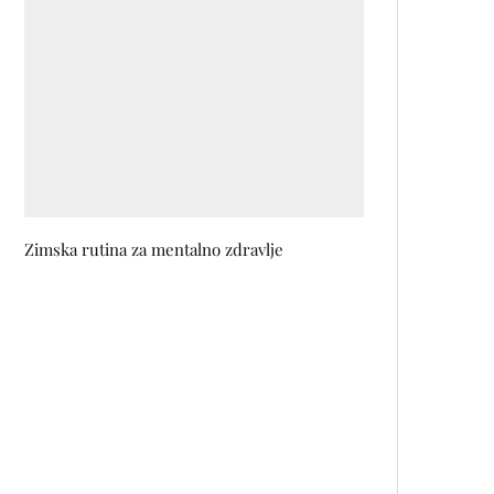
Zimska rutina za mentalno zdravlje
Max Factor i Severina priredili
nezaboravnu večer u sarajevskoj
Vijećnici
Tri nijanse crvenog ruža za
savršen izgled tokom cijelog
dana